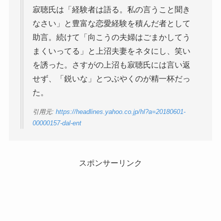
寂聴氏は「経験者は語る。私の言うこと聞き
なさい」と豊富な恋愛経験を積んだ者として
助言。続けて「向こうの夫婦はごまかしてう
まくいってる」と上沼夫妻をネタにし、笑い
を誘った。さすがの上沼も寂聴氏には言い返
せず、「鋭いな」とつぶやくのが精一杯だっ
た。
引用元:
https://headlines.yahoo.co.jp/hl?a=20180601-
00000157-dal-ent
スポンサーリンク