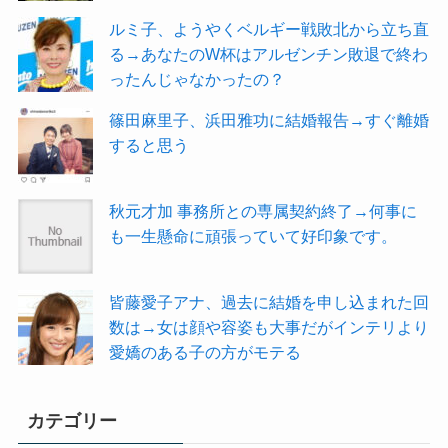
ルミ子、ようやくベルギー戦敗北から立ち直
る→あなたのW杯はアルゼンチン敗退で終わ
ったんじゃなかったの？
篠田麻里子、浜田雅功に結婚報告→すぐ離婚
すると思う
秋元才加 事務所との専属契約終了→何事に
も一生懸命に頑張っていて好印象です。
皆藤愛子アナ、過去に結婚を申し込まれた回
数は→女は顔や容姿も大事だがインテリより
愛嬌のある子の方がモテる
カテゴリー