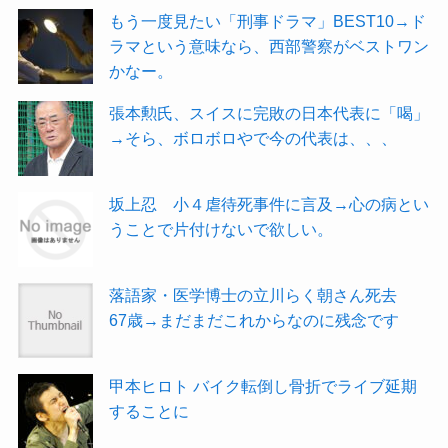
もう一度見たい「刑事ドラマ」BEST10→ド
ラマという意味なら、西部警察がベストワン
かなー。
張本勲氏、スイスに完敗の日本代表に「喝」
→そら、ボロボロやで今の代表は、、、
坂上忍 小４虐待死事件に言及→心の病とい
うことで片付けないで欲しい。
落語家・医学博士の立川らく朝さん死去
67歳→まだまだこれからなのに残念です
甲本ヒロト バイク転倒し骨折でライブ延期
することに