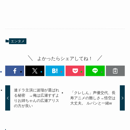
エンタメ
よかったらシェアしてね！
連ドラ主演に波瑠が選ばれ
「クレしん」声優交代、長
る秘密 →俺は広瀬すずよ
寿アニメの難しさ→悟空は
りお姉ちゃんの広瀬アリス
大丈夫。 ルパンと一緒w
の方が良い