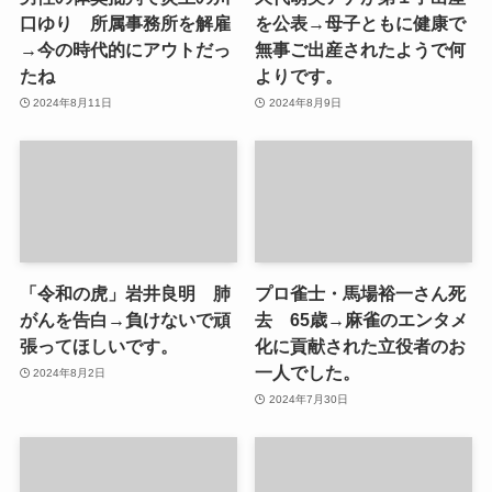
口ゆり 所属事務所を解雇
を公表→母子ともに健康で
→今の時代的にアウトだっ
無事ご出産されたようで何
たね
よりです。
2024年8月11日
2024年8月9日
「令和の虎」岩井良明 肺
プロ雀士・馬場裕一さん死
がんを告白→負けないで頑
去 65歳→麻雀のエンタメ
張ってほしいです。
化に貢献された立役者のお
一人でした。
2024年8月2日
2024年7月30日