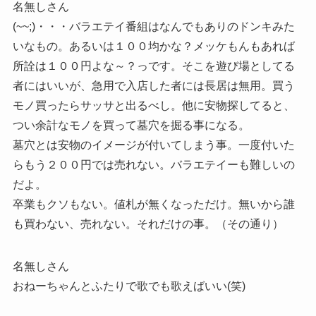
名無しさん
(~~;)・・・バラエテイ番組はなんでもありのドンキみた
いなもの。あるいは１００均かな？メッケもんもあれば
所詮は１００円よな～？っです。そこを遊び場としてる
者にはいいが、急用で入店した者には長居は無用。買う
モノ買ったらサッサと出るべし。他に安物探してると、
つい余計なモノを買って墓穴を掘る事になる。
墓穴とは安物のイメージが付いてしまう事。一度付いた
らもう２００円では売れない。バラエテイーも難しいの
だよ。
卒業もクソもない。値札が無くなっただけ。無いから誰
も買わない、売れない。それだけの事。（その通り）
名無しさん
おねーちゃんとふたりで歌でも歌えばいい(笑)