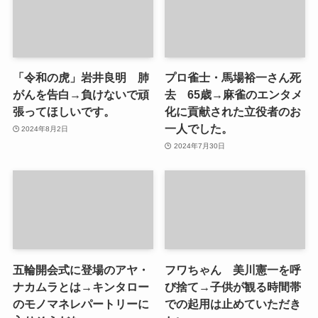
「令和の虎」岩井良明 肺
プロ雀士・馬場裕一さん死
がんを告白→負けないで頑
去 65歳→麻雀のエンタメ
張ってほしいです。
化に貢献された立役者のお
一人でした。
2024年8月2日
2024年7月30日
五輪開会式に登場のアヤ・
フワちゃん 美川憲一を呼
ナカムラとは→キンタロー
び捨て→子供が観る時間帯
のモノマネレパートリーに
での起用は止めていただき