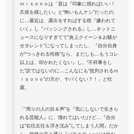
ｍｉｓｏｎｏは「昔は『印象に残ればいい！
爪痕を残したい』と“怖いもんナシ”だったの
に…最近は、露出をすればする程『嫌われて
いく』し『バッシングされる』し…ネットニ
ュースになりすぎてて“炎上クイーン＆お騒が
せタレント”になってしまったし、『自分自身
が“つっきれる性格”なら、まだしも…もうコレ
以上は、叩かれたくない』し。“不祥事をし
た”訳ではないのに…こんなにも“批判されるｍ
ｉｓｏｎｏ”の方が、ヤバくない？！」と吐
露。
「“周りの人の目＆声”を『気にしないで生きら
れる芸能人』に、憧れてはいたけど…『自分
は“右往左往＆浮き沈み”してしまう人間』だか