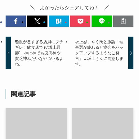
よかったらシェアしてね！
態度が悪すぎる店員にブチ
坂上忍、やく氏と激論「理
ギレ！飲食店でも“坂上忍
事選が終わると協会をバッ
節”→神は神でも疫病神や
クアップするようなご発
貧乏神みたいなやついるよ
言」→坂上さんに同意しま
ね。
す。
関連記事