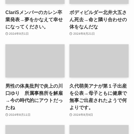
ClariSメンバーのカレン卒
ボディビルダー北井大五さ
業発表→夢をかなえて幸せ
ん死去→命と隣り合わせの
になってください。
体をなんだな
2024年9月1日
2024年8月21日
男性の体臭批判で炎上の川
久代萌美アナが第１子出産
口ゆり 所属事務所を解雇
を公表→母子ともに健康で
→今の時代的にアウトだっ
無事ご出産されたようで何
たね
よりです。
2024年8月11日
2024年8月9日