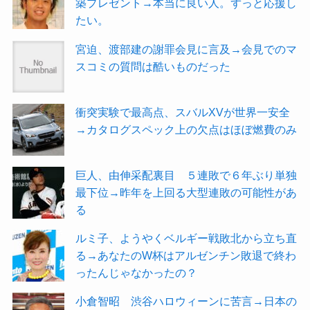
築プレゼント→本当に良い人。ずっと応援し
たい。
宮迫、渡部建の謝罪会見に言及→会見でのマ
スコミの質問は酷いものだった
衝突実験で最高点、スバルXVが世界一安全
→カタログスペック上の欠点はほぼ燃費のみ
巨人、由伸采配裏目 ５連敗で６年ぶり単独
最下位→昨年を上回る大型連敗の可能性があ
る
ルミ子、ようやくベルギー戦敗北から立ち直
る→あなたのW杯はアルゼンチン敗退で終わ
ったんじゃなかったの？
小倉智昭 渋谷ハロウィーンに苦言→日本の