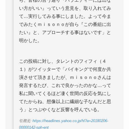
ら、皆様の言う通り『バラエティーには出な
い方がいい』っていう意見を、取り入れてみ
て…実行してみる事にしました。よって今ま
でみたくｍｉｓｏｎｏが自ら『この番組に出
たい』と、アプローチする事はないです」と
明かした。
この投稿に対し、タレントのフィフィ（４
１）がツイッターで「バイキングで何度か共
演させて頂きましたが、ｍｉｓｏｎｏさんは
発言するたび、これで良かったのかな…って
私に聞いてくるほど凄く世間の反応を気にし
てたからね、想像以上に繊細な子なんだと思
う」とつぶやくなど反響を呼んでいる。
引用元:
https://headlines.yahoo.co.jp/hl?a=20180206-
00000142-sph-ent