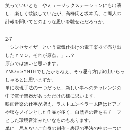
笑っていいとも！やミュージックステーションにも出演
し、楽しく歓談していたが、高橋氏と坂本氏、ご両人の
訃報を聞いてどのような思いを馳せただろうか。
2-7
「シンセサイザーという電気仕掛けの電子楽器で売り出
したＹＭＯ。それが原点。」…？
原点では無いと思います。
YMO＝SYNTHでしたからねぇ、そう思う方は沢山いらっ
しゃるとは思いますが。
単に表現手法の一つだった、新しい事へのチャレンジの
中で電子楽器があっただけの様に思います。
映画音楽の仕事が増え、ラストエンペラー以降はピアノ
や弦をメインとした作品が多く、自然界の音をモチーフ
とした環境音楽みたいなものもあります。
単に、尽きないご自身の創作・表現の手法の中の一つに