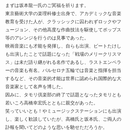
まずは坂本龍一氏のご冥福を祈ります。
東京藝術大学の楽理科修士出身で、アカデミックな音楽
教育を受けた人が、クラッシックに囚われずロックやフ
ュージョン、その他高度な作曲技法を駆使してポップス
等のアレンジを行うのは見事であった。
映画音楽にも才能を発揮し、自らも出演、ビートたけし
も出演したことで話題になった「戦場のメリークリスマ
ス」は未だ語り継がれる名作であるし、ラストエンペラ
ーの音楽も有名。バルセロナ五輪では音楽と指揮を担当
するなど、その音楽的才能は世界に認められ国際的な大
音楽家として名声を博した。
因みに、タモリ倶楽部の終了で話題となったタモリとも
若いころ高橋幸宏氏とともに親交があった。
笑っていいとも！やミュージックステーションにも出演
し、楽しく歓談していたが、高橋氏と坂本氏、ご両人の
訃報を聞いてどのような思いを馳せただろうか。