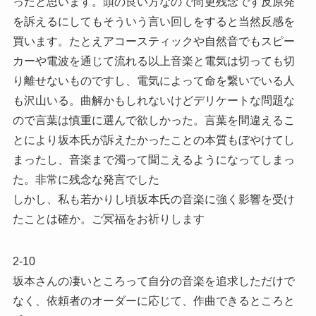
ったと思います。頭の良い方なので尚更残念です反原発
を訴えるにしてもそういう言い回しをすると当然反感を
買います。たとえアコースティックや自然音でもスピー
カーや電波を通じて流れる以上音楽と電気は切っても切
り離せないものですし、電気によって命を繋いでいる人
も沢山いる。曲解かもしれないけどデリケートな問題な
ので言葉は慎重に選んで欲しかった。言葉を間違えるこ
とにより坂本氏が訴えたかったことの本質もぼやけてし
まったし、音楽まで濁って聞こえるようになってしまっ
た。非常に残念な発言でした
しかし、私も若かりし頃坂本氏の音楽に強く影響を受け
たことは確か。ご冥福をお祈りします
2-10
坂本さんの凄いところって自分の音楽を追求しただけで
なく、依頼者のオーダーに応じて、作曲できるところと