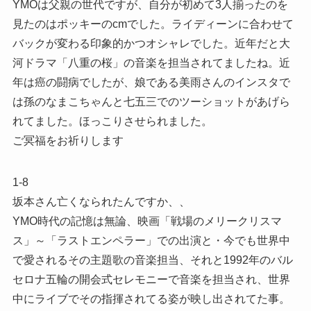
YMOは父親の世代ですが、自分が初めて3人揃ったのを
見たのはポッキーのcmでした。ライディーンに合わせて
バックが変わる印象的かつオシャレでした。近年だと大
河ドラマ「八重の桜」の音楽を担当されてましたね。近
年は癌の闘病でしたが、娘である美雨さんのインスタで
は孫のなまこちゃんと七五三でのツーショットがあげら
れてました。ほっこりさせられました。
ご冥福をお祈りします
1-8
坂本さん亡くなられたんですか、、
YMO時代の記憶は無論、映画「戦場のメリークリスマ
ス」～「ラストエンペラー」での出演と・今でも世界中
で愛されるその主題歌の音楽担当、それと1992年のバル
セロナ五輪の開会式セレモニーで音楽を担当され、世界
中にライブでその指揮されてる姿が映し出されてた事。