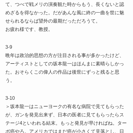
て、つべで戦メリの演奏観た時からもう、長くないと認
めざるを得なかった。だがあんな風に終の一曲を世に魅
せられるならば望外の最期だっただろうて。
お疲れ様です、教授。
3-9
晩年は政治的思想の方が注目される事が多かったけど、
アーティストとしての坂本龍一はほんまに素晴らしかっ
た。おそらくこの偉人の作品は後世にずっと残ると思
う。
3-10
＞坂本龍一はニューヨークの有名な病院で見てもらった
が、ガンを発見出来ず、日本の医者に見てもらったらス
テージ4といわれる結末。もっと発見が早ければね。ター
ボ癌やろ。アメリカではまだ癌が小さくて見落とし、日