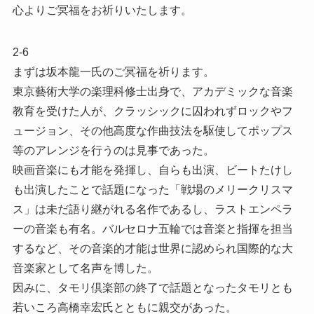
心よりご冥福をお祈りいたします。
2-6
まずは坂本龍一氏のご冥福を祈ります。
東京藝術大学の楽理科修士出身で、アカデミックな音楽
教育を受けた人が、クラッシックに囚われずロックやフ
ュージョン、その他高度な作曲技法を駆使してポップス
等のアレンジを行うのは見事であった。
映画音楽にも才能を発揮し、自らも出演、ビートたけし
も出演したことで話題になった「戦場のメリークリスマ
ス」は未だ語り継がれる名作であるし、ラストエンペラ
ーの音楽も有名。バルセロナ五輪では音楽と指揮を担当
するなど、その音楽的才能は世界に認められ国際的な大
音楽家として名声を博した。
因みに、タモリ倶楽部の終了で話題となったタモリとも
若いころ高橋幸宏氏とともに親交があった。