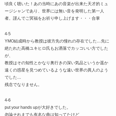
頃良く聴いた！あの当時にあの音楽が出来た天才的ミュ
ージシャンであり、世界には無い音を発明した第一人
者。謹んでご冥福をお祈り申し上げます・・・合掌
4-5
YMO結成時から教授は彼方先の憧れの存在でした…先に
絶たれた高橋ユキヒロ氏もお洒落でカッコいい方でした
が、
教授はその知性とかなり奥行きの深い気品というか遥か
遠くの惑星を見つめているような遠い世界の異人のよう
でした…
残念でなりません。
4-6
put your hands upが大好きでした。
勿論それまでも有名な曲は知ってたけど