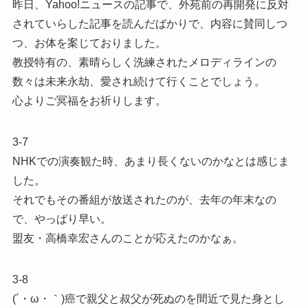
昨日、Yahoo!ニュースの記事で、外苑前の再開発に反対
されていらした記事を読んだばかりで、内容に賛同しつ
つ、お体を案じておりました。
教授特有の、素晴らしく洗練されたメロディラインの
数々は未来永劫、愛され続けて行くことでしょう。
心よりご冥福をお祈りします。
3-7
NHKでの演奏観た時、あまり長くないのかなとは感じま
した。
それでもその番組が放送されたのが、去年の年末なの
で、やっぱり早い。
盟友・高橋幸宏さんのことが応えたのかなぁ。
3-8
(´・ω・｀)癌で親父と叔父が死ぬのを間近で見た身とし