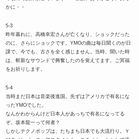
かに・・
5-3
昨年暮れに、高橋幸宏さんが亡くなり、ショックだった
のに、さらにショックです。YMOの曲は毎日聞くのが日
課で、今でも、古さを全く感じません。当時、聞いた時
は、斬新なサウンドで興奮したのを覚えてます。ご冥福
をお祈りします。
5-4
当時まだ日本は音楽後進国。先ずはアメリカで有名にな
ったYMOでした。
なんかわからんけど日本人があっちで有名になってる
ぞ。坂本龍一って何者？
しかしテクノポップは、たちまち日本でも大流行り。Ｙ