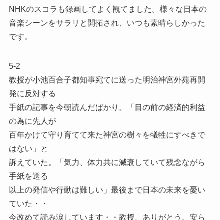
NHKのスコラも録画してよく観てました。様々な日本の
音楽シーンをサラリと開拓され、いつも素晴らしかった
です。
5-2
教授が小池百合子都知事宛てに送った明治神宮外苑再開
発に反対する
手紙の記事を今朝読んだばかり。「目の前の経済的利益
の為に先人が
百年かけて守り育てて来た神宮の樹々を犠牲にすべきで
はない」と
訴えていた。「気力、体力共に減衰していて残念ながら
手紙を送る
以上の発信や行動は難しい」最後まで日本の未来を憂い
ていた・・
今改めて読み涙しています・・教授、ありがとう。安ら