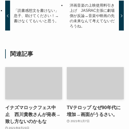
洋画音楽の上映使用料引き
「読書感想文を書けない」
上げ JASRAC主張に劇場
息子、助けてください！→
側が反論→音楽や映画の先
書けなくてもいいと思う。
の未来なんて考えてないだ
ろうね。
関連記事
イナズマロックフェス中
TVテロップ なぜ90年代に
止 西川貴教さんが発表→
増加→画面がうるさい。
致し方ないのかもな
2021年1月7日
2021年8月23日