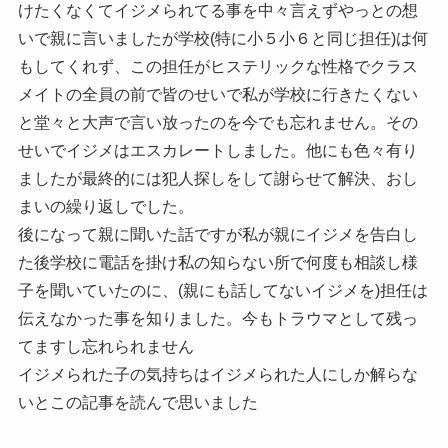
けたくなくてイジメられてる事を中々言えずやっとの想
いで親に言いましたが学校(特に小５小６と同じ担任)は何
もしてくれず、この担任がヒステリックな性格でクラス
メイトの全員の前で皆のせいで私が学校に行きたくない
と堂々と大声で言い放ったのを今でも忘れません。その
せいでイジメはエスカレートしました。他にも色々有り
ましたが最終的には犯人探しをして謝らせて解決、おし
まいの繰り返しでした。
後になって親に聞いた話ですが私が親にイジメを告白し
た後学校に電話を掛け私の知らない所で何度も相談し様
子を聞いていたのに、(親にも話してないイジメを)担任は
伝えなかった事を知りました。今もトラウマとして残っ
てますし忘れられません
イジメられた子の気持ちはイジメられた人にしか解らな
いとこの記事を読んで思いました