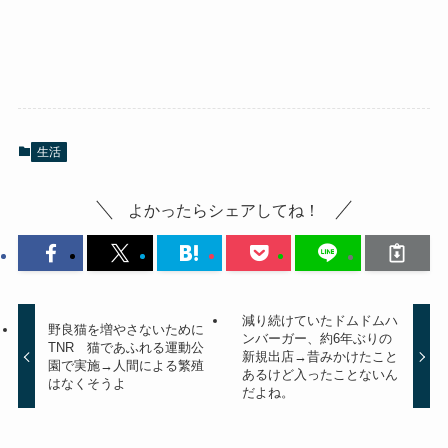
生活
よかったらシェアしてね！
減り続けていたドムドムハ
野良猫を増やさないために
ンバーガー、約6年ぶりの
TNR 猫であふれる運動公
新規出店→昔みかけたこと
園で実施→人間による繁殖
あるけど入ったことないん
はなくそうよ
だよね。