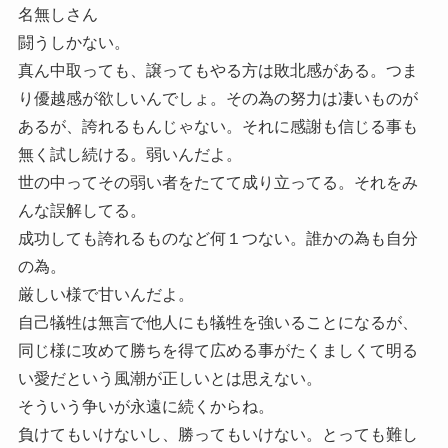
名無しさん
闘うしかない。
真ん中取っても、譲ってもやる方は敗北感がある。つま
り優越感が欲しいんでしょ。その為の努力は凄いものが
あるが、誇れるもんじゃない。それに感謝も信じる事も
無く試し続ける。弱いんだよ。
世の中ってその弱い者をたてて成り立ってる。それをみ
んな誤解してる。
成功しても誇れるものなど何１つない。誰かの為も自分
の為。
厳しい様で甘いんだよ。
自己犠牲は無言で他人にも犠牲を強いることになるが、
同じ様に攻めて勝ちを得て広める事がたくましくて明る
い愛だという風潮が正しいとは思えない。
そういう争いが永遠に続くからね。
負けてもいけないし、勝ってもいけない。とっても難し