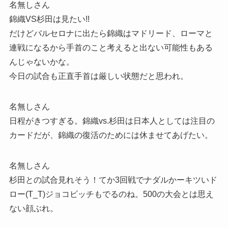
名無しさん
錦織VS杉田は見たい!!
だけどバルセロナに出たら錦織はマドリード、ローマと
連戦になるから手首のこと考えると出ない可能性もある
んじゃないかな。
今日の試合も正直手首は厳しい状態だと思われ。
名無しさん
日程がきつすぎる。錦織vs.杉田は日本人としては注目の
カードだが、錦織の復活のためには休ませてあげたい。
名無しさん
杉田との試合見れそう！てか3回戦でナダルかーキツいド
ロー(T_T)ジョコビッチもでるのね。500の大会とは思え
ない顔ぶれ。