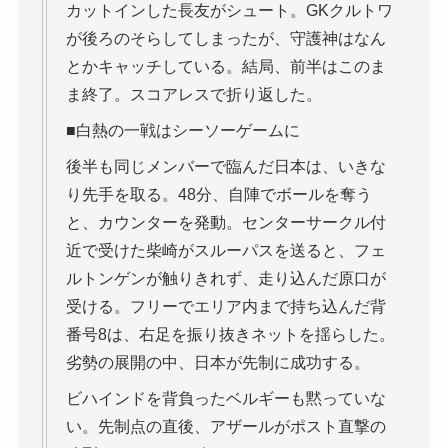
カットインした長友がシュート。GKクルトワ
が後ろのそらしてしまったが、守護神はなん
とかキャッチしている。結局、前半はこのま
ま終了。スコアレスで折り返した。
■白熱の一戦はシーソーゲームに
後半も同じメンバーで臨んだ日本は、いきな
り先手を取る。48分、自陣でボールを奪う
と、カウンターを発動。センターサークル付
近で受けた柴崎がスルーパスを送ると、フェ
ルトンゲンが触りきれず、走り込んだ原口が
受ける。フリーでエリア内まで持ち込んだ背
番号8は、右足を振り抜きネットを揺らした。
劣勢の展開の中、日本が先制に成功する。
ビハインドを背負ったベルギーも黙っていな
い。先制点の直後、アザールがポスト直撃の