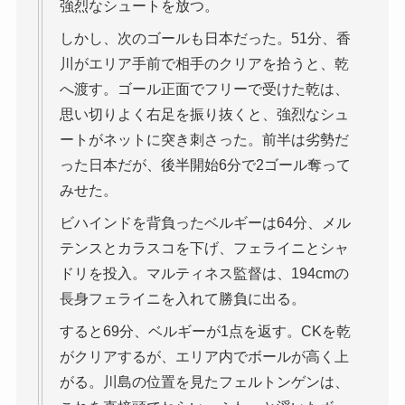
強烈なシュートを放つ。
しかし、次のゴールも日本だった。51分、香
川がエリア手前で相手のクリアを拾うと、乾
へ渡す。ゴール正面でフリーで受けた乾は、
思い切りよく右足を振り抜くと、強烈なシュ
ートがネットに突き刺さった。前半は劣勢だ
った日本だが、後半開始6分で2ゴール奪って
みせた。
ビハインドを背負ったベルギーは64分、メル
テンスとカラスコを下げ、フェライニとシャ
ドリを投入。マルティネス監督は、194cmの
長身フェライニを入れて勝負に出る。
すると69分、ベルギーが1点を返す。CKを乾
がクリアするが、エリア内でボールが高く上
がる。川島の位置を見たフェルトンゲンは、