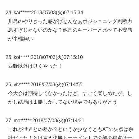
24 :
kar*****
:
2018/07/03(火)07:15:34
川島のやりきった感がげせんなぁポジショニング判断力
悪すぎじゃないのかな？他国のキーパーと比べて不安感
が半端無い
25 :
koi*****
:
2018/07/03(火)07:15:10
西野以外は良くやった！
26 :
viv*****
:
2018/07/03(火)07:14:55
今大会は期待してなかったけど、すごく楽しめたが、し
かし結局は１勝しかしてない現実でもありがとう
27 :
mat*****
:
2018/07/03(火)07:14:31
これが世界との差か？というか少なくともATの失点は余
計だった！とは言え決勝トーナメントでの初の得点は一