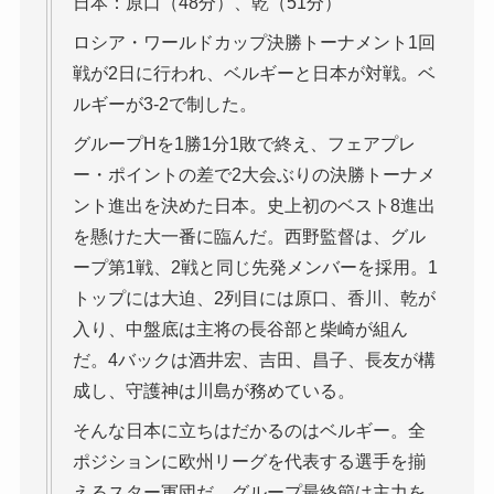
日本：原口（48分）、乾（51分）
ロシア・ワールドカップ決勝トーナメント1回
戦が2日に行われ、ベルギーと日本が対戦。ベ
ルギーが3-2で制した。
グループHを1勝1分1敗で終え、フェアプレ
ー・ポイントの差で2大会ぶりの決勝トーナメ
ント進出を決めた日本。史上初のベスト8進出
を懸けた大一番に臨んだ。西野監督は、グル
ープ第1戦、2戦と同じ先発メンバーを採用。1
トップには大迫、2列目には原口、香川、乾が
入り、中盤底は主将の長谷部と柴崎が組ん
だ。4バックは酒井宏、吉田、昌子、長友が構
成し、守護神は川島が務めている。
そんな日本に立ちはだかるのはベルギー。全
ポジションに欧州リーグを代表する選手を揃
えるスター軍団だ。グループ最終節は主力を