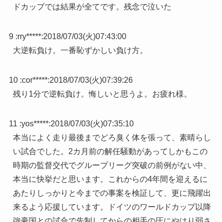
ドカップでは結果が全てです。残念で泣いた
9 :
rry*****
:
2018/07/03(火)07:43:00
大逆転負け。一番恥ずかしい負け方。
10 :
cor*****
:
2018/07/03(火)07:39:26
残り1分で逆転負け。悔しいと思うよ。お疲れ様。
11 :
yos*****
:
2018/07/03(火)07:35:10
本当によく走り最後までどろ臭く体を張って、素晴らし
い試合でした。2カ月前の解任騒動があってしかもこの
時期の監督交代でグループリーグ突破の前例がない中、
本当に快挙だと思います。これからの4年間を迎えるに
あたりしっかりと今までの事案を検証して、更に飛躍出
来るよう応援しています。ドイツのワールドカップ以降
強豪国との試合で先制してからの相手の圧にやはり弱さ