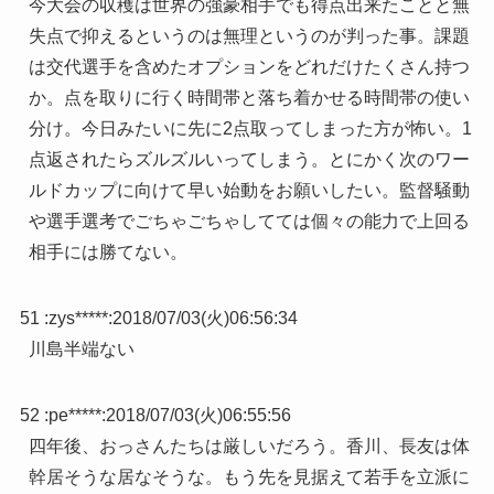
今大会の収穫は世界の強豪相手でも得点出来たことと無
失点で抑えるというのは無理というのが判った事。課題
は交代選手を含めたオプションをどれだけたくさん持つ
か。点を取りに行く時間帯と落ち着かせる時間帯の使い
分け。今日みたいに先に2点取ってしまった方が怖い。1
点返されたらズルズルいってしまう。とにかく次のワー
ルドカップに向けて早い始動をお願いしたい。監督騒動
や選手選考でごちゃごちゃしてては個々の能力で上回る
相手には勝てない。
51 :
zys*****
:
2018/07/03(火)06:56:34
川島半端ない
52 :
pe*****
:
2018/07/03(火)06:55:56
四年後、おっさんたちは厳しいだろう。香川、長友は体
幹居そうな居なそうな。もう先を見据えて若手を立派に