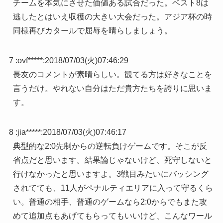
チームを本気にさせた価値ある試合だった。ベスト8は
逃したとはいえ収穫の大きい大会だった。アジア杯の時
同様再びカタールで屈辱を晴らしましょう。
7 :
ovf*****
:
2018/07/03(火)07:46:29
長友のコメントが素晴らしい。観てる方は好きなことを
言うだけ。やれない自分はただ貴方たちを誇りに思いま
す。
8 :
jia*****
:
2018/07/03(火)07:46:17
典型的な2:0先制からの逆転負けゲームです。そこが反
省点だと思います。結果論じゃないけど、死守しないと
行けなかったと思いますよ。3戦目みたいにバッシング
されてても、11人がペナルティエリアに入って守るくら
い。普通の相手、普通のゲームなら2:0からでもまた攻
めて追加点もあげてもらってもいいけど、こんなワール