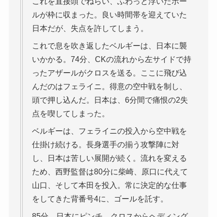
これを直接頭でねらい、ふわっと浮いたボー
ルが枠に収まった。良い時間帯を迎えていた
日本だが、失点を許してしまう。
これで息を吹き返したベルギーは、日本に襲
いかかる。74分、CKの流れから左サイドで持
ったアザールがクロスを送る。ここに飛び込
んだのはフェライニ。得意の空中戦を制し、
頭で押し込んだ。日本は、6分間で痛恨の2失
点を喫してしまった。
ベルギーは、フェライニの投入から空中戦を
仕掛け続ける。長身選手の揃う攻撃陣に対
し、日本は苦しい展開が続く。流れを変える
ため、西野監督は80分に柴崎、原口に代えて
山口、そして本田を投入。常に決定的な仕事
をしてきた背番号4に、ゴールを託す。
85分、日本にピンチ。クロスからヘディング