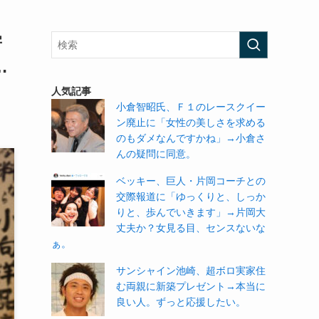
寄
…
人気記事
小倉智昭氏、Ｆ１のレースクイー
ン廃止に「女性の美しさを求める
のもダメなんですかね」→小倉さ
んの疑問に同意。
ベッキー、巨人・片岡コーチとの
交際報道に「ゆっくりと、しっか
りと、歩んでいきます」→片岡大
丈夫か？女見る目、センスないな
ぁ。
サンシャイン池崎、超ボロ実家住
む両親に新築プレゼント→本当に
良い人。ずっと応援したい。