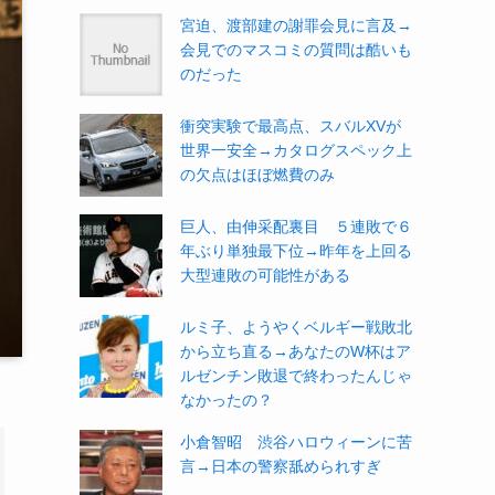
宮迫、渡部建の謝罪会見に言及→
会見でのマスコミの質問は酷いも
のだった
衝突実験で最高点、スバルXVが
世界一安全→カタログスペック上
の欠点はほぼ燃費のみ
巨人、由伸采配裏目 ５連敗で６
年ぶり単独最下位→昨年を上回る
大型連敗の可能性がある
ルミ子、ようやくベルギー戦敗北
から立ち直る→あなたのW杯はア
ルゼンチン敗退で終わったんじゃ
なかったの？
小倉智昭 渋谷ハロウィーンに苦
言→日本の警察舐められすぎ