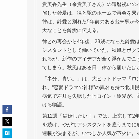
貴美香先生（余貴美子さん）の還暦祝いの
省した鈴愛は、律と駅のホームで再会を果
律は、鈴愛と別れた5年前のある出来事が
大なことを鈴愛に伝える。
律との再会から4年後、28歳になった鈴愛
シスタントとして働いていた。秋風とボク
れるが、新作のアイデアが全く浮かんでこ
てしまう。秋風はある日、律から届いたは
「半分、青い。」は、大ヒットドラマ「ロン
れ、“恋愛ドラマの神様”の異名も持つ北川
病気で左耳を失聴したヒロイン・鈴愛が、
ける物語。
第12週「結婚したい！」では、上京して2
を続け、やがてアシスタントを雇うまでに
連載が決まるが、いつしか人気が下火に。