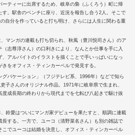
パーティーに出席するため、岐阜の梟（ふくろう）町に帰
たす。駅舎のベンチに座り、近況を報告し合う2人。そこで
今の自分を作っていると打ち明け、さらには人生に関わる重
は、マンガの連載も打ち切られ、秋風（豊川悦司さん）のア
テ（志尊淳さん）の口利きにより、なんとか仕事を手に入
ず、アルバイトのイラストを描くことで手いっぱいになっ
がきをオフィス・ティンカーベルで発見する。
グバケーション」（フジテレビ系、1996年）などで知ら
悦吏子さんのオリジナル作品。1971年に岐阜県で生まれ、
高度成長期の終わりから現代までを七転び八起きで駆け抜
年、鈴愛はついにマンガ家デビューを果たすと、順調に連載
成長する。一方で、ユーコ（清野菜名さん）も別の雑誌で
そこでユーコは結婚を決意し、オフィス・ティンカーベル