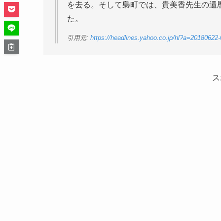
を去る。そして梟町では、貴美香先生の還
た。
引用元:
https://headlines.yahoo.co.jp/hl?a=20180622
ス