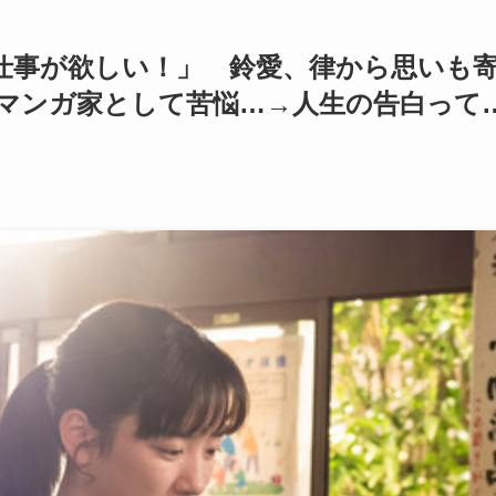
「仕事が欲しい！」 鈴愛、律から思いも
、マンガ家として苦悩…→人生の告白って