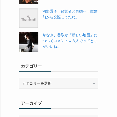
河野景子 経営者と再婚へ→離婚
前から交際してたね。
草なぎ、香取が「新しい地図」に
ついてコメント→３人でってとこ
がいいね。
カテゴリー
カ
テ
ゴ
リ
アーカイブ
ー