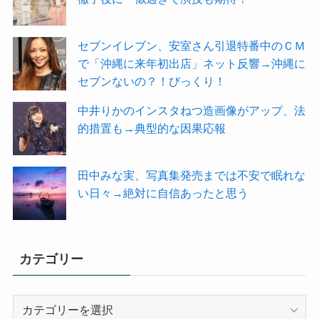
セブンイレブン、安室さん引退特番中のＣＭ
で「沖縄に来年初出店」ネット反響→沖縄に
セブンないの？！びっくり！
中井りかのインスタねつ造画像がアップ、法
的措置も→典型的な因果応報
田中みな実、写真集発売までは不安で眠れな
い日々→絶対に自信あったと思う
カテゴリー
カ