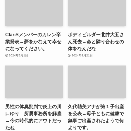
ClariSメンバーのカレン卒
ボディビルダー北井大五さ
業発表→夢をかなえて幸せ
ん死去→命と隣り合わせの
になってください。
体をなんだな
2024年9月1日
2024年8月21日
男性の体臭批判で炎上の川
久代萌美アナが第１子出産
口ゆり 所属事務所を解雇
を公表→母子ともに健康で
→今の時代的にアウトだっ
無事ご出産されたようで何
たね
よりです。