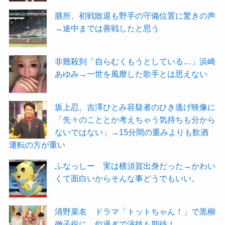
膳所、初戦敗退も野手の守備位置に驚きの声
→途中までは善戦したと思う
非難殺到「自らむくもうとしている…」浜崎
あゆみ→一世を風靡した歌手とは思えない
坂上忍、吉澤ひとみ容疑者のひき逃げ映像に
「先々のこととか考えちゃう気持ちも分から
ないではない」→15分間の重みよりも飲酒
運転の方が重い
ふなっしー 実は横須賀出身だった→かわい
くて面白いからそんな事どうでもいい。
清野菜名 ドラマ「トットちゃん！」で黒柳
徹子役に 似過ぎで演技も期待！