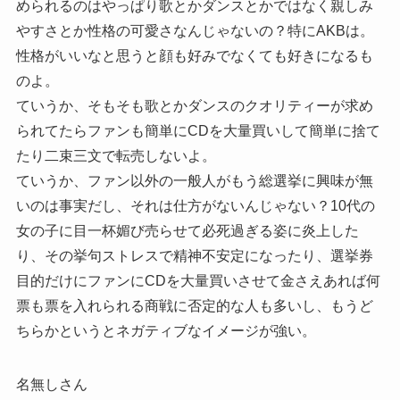
められるのはやっぱり歌とかダンスとかではなく親しみ
やすさとか性格の可愛さなんじゃないの？特にAKBは。
性格がいいなと思うと顔も好みでなくても好きになるも
のよ。
ていうか、そもそも歌とかダンスのクオリティーが求め
られてたらファンも簡単にCDを大量買いして簡単に捨て
たり二束三文で転売しないよ。
ていうか、ファン以外の一般人がもう総選挙に興味が無
いのは事実だし、それは仕方がないんじゃない？10代の
女の子に目一杯媚び売らせて必死過ぎる姿に炎上した
り、その挙句ストレスで精神不安定になったり、選挙券
目的だけにファンにCDを大量買いさせて金さえあれば何
票も票を入れられる商戦に否定的な人も多いし、もうど
ちらかというとネガティブなイメージが強い。
名無しさん