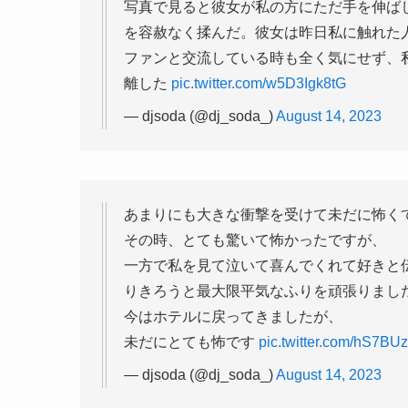
写真で見ると彼女が私の方にただ手を伸ば
を容赦なく揉んだ。彼女は昨日私に触れた
ファンと交流している時も全く気にせず、
離した
pic.twitter.com/w5D3Igk8tG
— djsoda (@dj_soda_)
August 14, 2023
あまりにも大きな衝撃を受けて未だに怖くて
その時、とても驚いて怖かったですが、
一方で私を見て泣いて喜んでくれて好きと
りきろうと最大限平気なふりを頑張りまし
今はホテルに戻ってきましたが、
未だにとても怖です
pic.twitter.com/hS7BU
— djsoda (@dj_soda_)
August 14, 2023