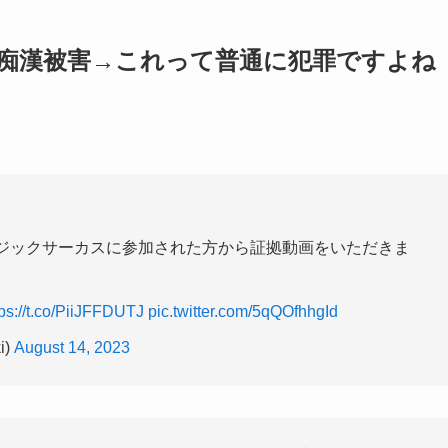
で痴漢被害→これって普通に犯罪ですよね
ージックサーカスに参加された方から証拠動画をいただきま
tps://t.co/PiiJFFDUTJ
pic.twitter.com/5qQOfhhgId
i)
August 14, 2023