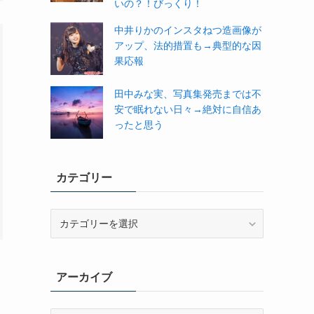
いの？！びっくり！
中井りかのインスタねつ造画像が
アップ、法的措置も→典型的な因
果応報
田中みな実、写真集発売までは不
安で眠れない日々→絶対に自信あ
ったと思う
カテゴリー
カ
テ
ゴ
リ
アーカイブ
ー