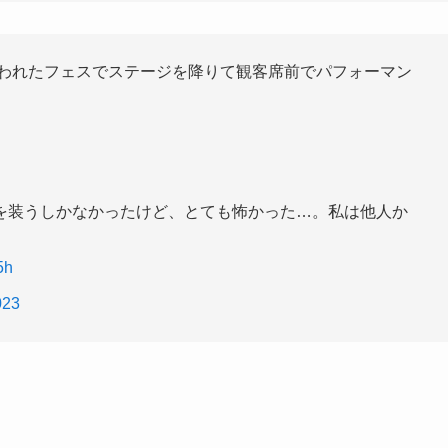
大阪で行われたフェスでステージを降りて観客席前でパフォーマン
を装うしかなかったけど、とても怖かった…。私は他人か
」
5h
023