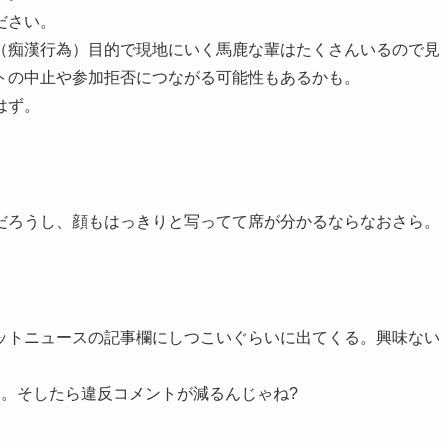
ださい。
（痴漢行為）目的で現地にいく馬鹿な輩はたくさんいるので見
トの中止や参加拒否につながる可能性もあるかも。
はず。
だろうし、顔もはっきりと写ってて席が分かるならなおさら。
ットニュースの記事欄にしつこいぐらいに出てくる。興味ない
けて下さい。そしたら違反コメントが減るんじゃね?