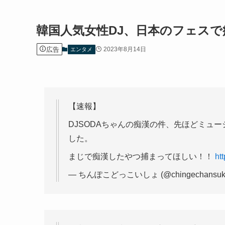
韓国人気女性DJ、日本のフェス
広告
2023年8月14日
エンタメ
【速報】
DJSODAちゃんの痴漢の件、先ほどミュ
した。
まじで痴漢したやつ捕まってほしい！！
ht
— ちんぽこどっこいしょ (@chingechansuk