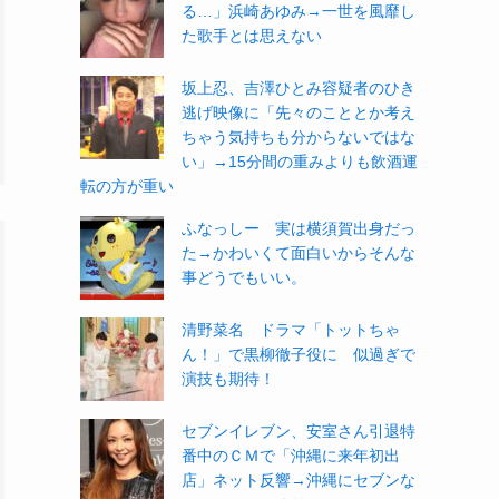
る…」浜崎あゆみ→一世を風靡し
た歌手とは思えない
坂上忍、吉澤ひとみ容疑者のひき
逃げ映像に「先々のこととか考え
ちゃう気持ちも分からないではな
い」→15分間の重みよりも飲酒運
転の方が重い
ふなっしー 実は横須賀出身だっ
た→かわいくて面白いからそんな
事どうでもいい。
清野菜名 ドラマ「トットちゃ
ん！」で黒柳徹子役に 似過ぎで
演技も期待！
セブンイレブン、安室さん引退特
番中のＣＭで「沖縄に来年初出
店」ネット反響→沖縄にセブンな