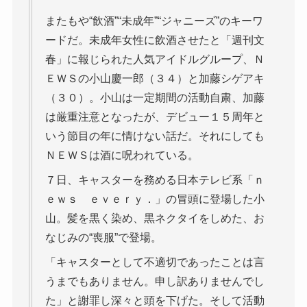
またもや“飲酒”“未成年”“ジャニーズ”のキーワ
ードだ。未成年女性に飲酒させたと「週刊文
春」に報じられた人気アイドルグループ、Ｎ
ＥＷＳの小山慶一郎（３４）と加藤シゲアキ
（３０）。小山は一定期間の活動自粛、加藤
は厳重注意となったが、デビュー１５周年と
いう節目の年に情けない話だ。それにしても
ＮＥＷＳは酒に呪われている。
７日、キャスターを務める日本テレビ系「ｎ
ｅｗｓ ｅｖｅｒｙ．」の冒頭に登場した小
山。髪を黒く染め、黒ネクタイをしめた、お
なじみの“喪服”で登場。
「キャスターとして不適切であったことは言
うまでもありません。申し訳ありませんでし
た」と謝罪し深々と頭を下げた。そして活動