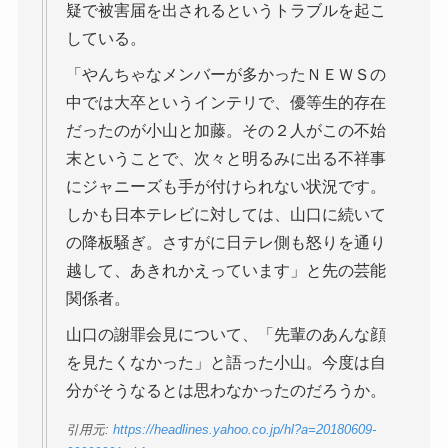
疑で被害届を出されるというトラブルを起こ
している。
「やんちゃなメンバーが多かったＮＥＷＳの
中では大卒というインテリで、優等生的存在
だったのが小山と加藤。その２人がこの不始
末ということで、次々と明るみに出る不祥事
にジャニーズも手が付けられない状況です。
しかも日本テレビに対しては、山口に続いて
の降板騒ぎ。さすがに日テレ側も怒りを通り
越して、あきれかえっています」と先の芸能
関係者。
山口の謝罪会見について、「先輩のあんな顔
を見たくなかった」と語った小山。今度は自
分がそうなるとは思わなかったのだろうか。
引用元:
https://headlines.yahoo.co.jp/hl?a=20180609-