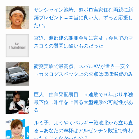
サンシャイン池崎、超ボロ実家住む両親に新
築プレゼント→本当に良い人。ずっと応援し
たい。
宮迫、渡部建の謝罪会見に言及→会見でのマ
スコミの質問は酷いものだった
衝突実験で最高点、スバルXVが世界一安全
→カタログスペック上の欠点はほぼ燃費のみ
巨人、由伸采配裏目 ５連敗で６年ぶり単独
最下位→昨年を上回る大型連敗の可能性があ
る
ルミ子、ようやくベルギー戦敗北から立ち直
る→あなたのW杯はアルゼンチン敗退で終わ
ったんじゃなかったの？