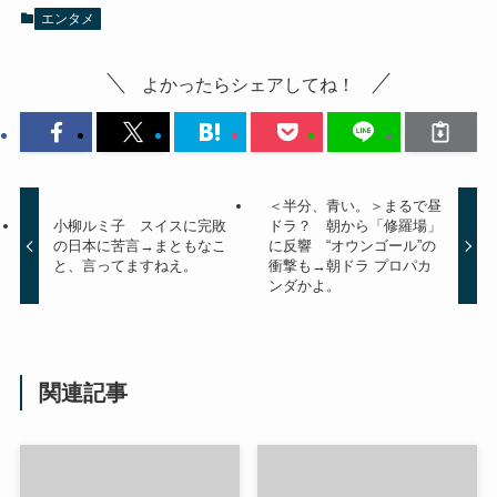
エンタメ
よかったらシェアしてね！
＜半分、青い。＞まるで昼
小柳ルミ子 スイスに完敗
ドラ？ 朝から「修羅場」
の日本に苦言→まともなこ
に反響 “オウンゴール”の
と、言ってますねえ。
衝撃も→朝ドラ プロパカ
ンダかよ。
関連記事