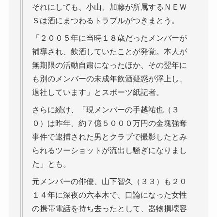
それにしても、小山、加藤が所属するＮＥＷ
Ｓは酒にまつわるトラブルがつきまとう。
「２００５年に当時１８歳だったメンバーが
補導され、飲酒していたことが発覚。本人が
無期限の活動自粛になったほか、その翌年に
も別のメンバーの未成年飲酒疑惑が浮上し、
退社しています」とスポーツ紙記者。
さらに続け、「現メンバーの手越祐也（３
０）は昨年、約７億５０００万円の金塊強奪
事件で逮捕された男とクラブで撮影したとみ
られるツーショットが流出し騒ぎになりまし
た」とも。
元メンバーの俳優、山下智久（３３）も２０
１４年に深夜の六本木で、口論になった女性
の携帯電話を持ち去ったとして、器物損壊容