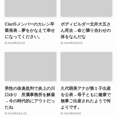
ClariSメンバーのカレン卒
ボディビルダー北井大五さ
業発表→夢をかなえて幸せ
ん死去→命と隣り合わせの
になってください。
体をなんだな
2024年9月1日
2024年8月21日
男性の体臭批判で炎上の川
久代萌美アナが第１子出産
口ゆり 所属事務所を解雇
を公表→母子ともに健康で
→今の時代的にアウトだっ
無事ご出産されたようで何
たね
よりです。
2024年8月11日
2024年8月9日