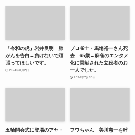
「令和の虎」岩井良明 肺
プロ雀士・馬場裕一さん死
がんを告白→負けないで頑
去 65歳→麻雀のエンタメ
張ってほしいです。
化に貢献された立役者のお
一人でした。
2024年8月2日
2024年7月30日
五輪開会式に登場のアヤ・
フワちゃん 美川憲一を呼