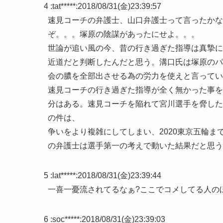
4 :
tat*****
:
2018/08/31(金)23:39:57
速見コーチの弁護士、山口弁護士って言ったかな
ぞ。。。塚原の陰謀があったにせよ。。。
世論が追い風の今、昔の行き過ぎた指導は真摯に
近道だと判断したんだと思う。溝口氏は塚原のパ
会の膿を全部出させる為の労力を使えと言ってい
速見コーチの行き過ぎた指導が全く無かった事を
分はある。速見コーチを陥れて宮川選手を脅した
の件は、
争いをより複雑にしてしまい、2020東京五輪
の弁護士は選手第一の考えで動いた結果だと思う
5 :
lat*****
:
2018/08/31(金)23:39:44
一喜一憂流されてるなぁ?ここでコメしてる人の
6 :
soc*****
:
2018/08/31(金)23:39:03