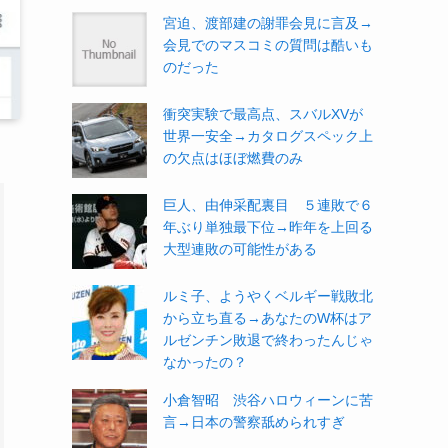
宮迫、渡部建の謝罪会見に言及→
会見でのマスコミの質問は酷いも
のだった
衝突実験で最高点、スバルXVが
世界一安全→カタログスペック上
の欠点はほぼ燃費のみ
巨人、由伸采配裏目 ５連敗で６
年ぶり単独最下位→昨年を上回る
大型連敗の可能性がある
ルミ子、ようやくベルギー戦敗北
から立ち直る→あなたのW杯はア
ルゼンチン敗退で終わったんじゃ
なかったの？
小倉智昭 渋谷ハロウィーンに苦
言→日本の警察舐められすぎ