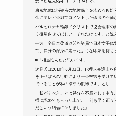
受けた速見佑斗コーチ（34）が、
東京地裁に指導者の地位保全を求める仮処
帯にテレビ番組でコメントした識者の評価
バルセロナ五輪銀メダリストで協会理事の
く復帰させてほしい。それだけです」と速
一方、全日本柔道連盟評議員で日本女子体
て、自分の保身に走ったような印象を持ち
■「相当悩んだと思います」
速見氏は2018年8月31日、代理人弁護
を正せば私の行動により一番被害を受けて
でいることが私の指導の復帰です」とし、
「私がすべきことは処分を不服として争う
様に認めてもらった上で、一刻も早く正々
だという結論に至りました」