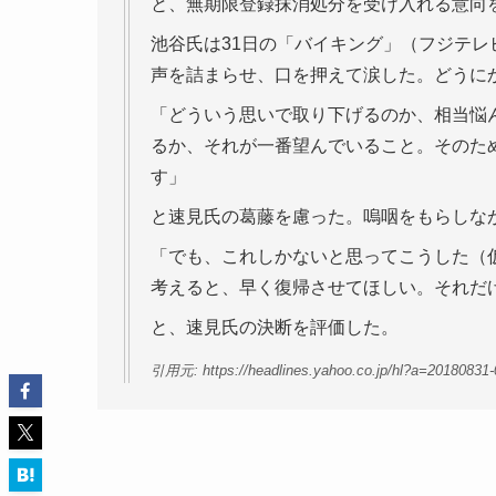
と、無期限登録抹消処分を受け入れる意向
池谷氏は31日の「バイキング」（フジテ
声を詰まらせ、口を押えて涙した。どうに
「どういう思いで取り下げるのか、相当悩
るか、それが一番望んでいること。そのた
す」
と速見氏の葛藤を慮った。嗚咽をもらしな
「でも、これしかないと思ってこうした（
考えると、早く復帰させてほしい。それだ
と、速見氏の決断を評価した。
引用元: https://headlines.yahoo.co.jp/hl?a=20180831-