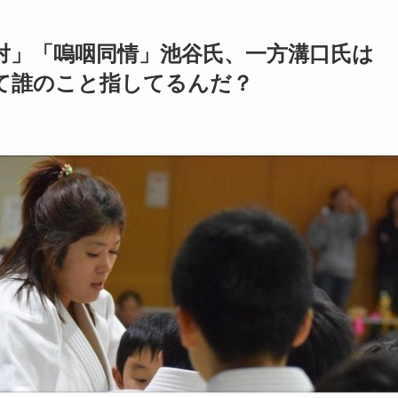
対」「嗚咽同情」池谷氏、一方溝口氏は
て誰のこと指してるんだ？