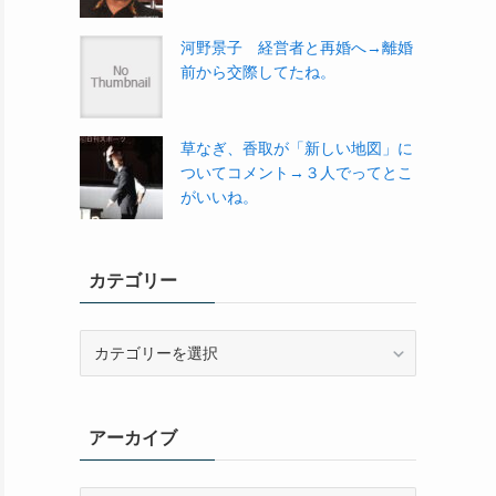
河野景子 経営者と再婚へ→離婚
前から交際してたね。
草なぎ、香取が「新しい地図」に
ついてコメント→３人でってとこ
がいいね。
カテゴリー
カ
テ
ゴ
リ
アーカイブ
ー