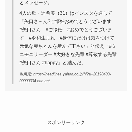
とメッセージ。
4人の母・辻希美（31）はインスタを通じて
「矢口さ～ん?ご懐妊おめでとうございます
#矢口さん #ご懐妊 #おめでとうございま
す #令和生まれ #身体にだけは気をつけて
元気な赤ちゃんを産んで下さい」と伝え「#ミ
ニモニリーダー #大好きな先輩 #尊敬する先輩
#矢口さん #happy」と結んだ。
引用元: https://headlines.yahoo.co.jp/hl?a=20190403-
00000334-oric-ent
スポンサーリンク