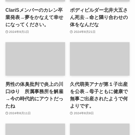
ClariSメンバーのカレン卒
ボディビルダー北井大五さ
業発表→夢をかなえて幸せ
ん死去→命と隣り合わせの
になってください。
体をなんだな
2024年9月1日
2024年8月21日
男性の体臭批判で炎上の川
久代萌美アナが第１子出産
口ゆり 所属事務所を解雇
を公表→母子ともに健康で
→今の時代的にアウトだっ
無事ご出産されたようで何
たね
よりです。
2024年8月11日
2024年8月9日