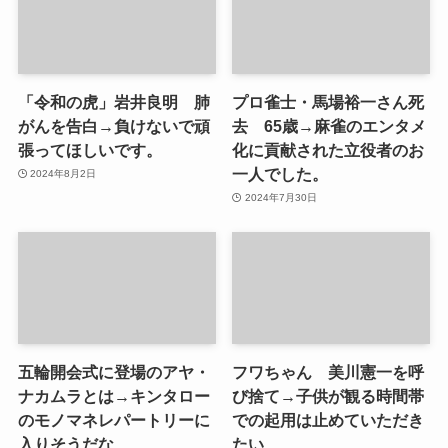
「令和の虎」岩井良明 肺
プロ雀士・馬場裕一さん死
がんを告白→負けないで頑
去 65歳→麻雀のエンタメ
張ってほしいです。
化に貢献された立役者のお
一人でした。
2024年8月2日
2024年7月30日
五輪開会式に登場のアヤ・
フワちゃん 美川憲一を呼
ナカムラとは→キンタロー
び捨て→子供が観る時間帯
のモノマネレパートリーに
での起用は止めていただき
入りそうだな
たい