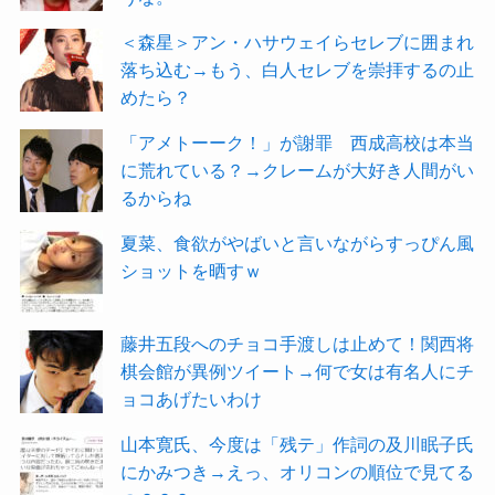
＜森星＞アン・ハサウェイらセレブに囲まれ
落ち込む→もう、白人セレブを崇拝するの止
めたら？
「アメトーーク！」が謝罪 西成高校は本当
に荒れている？→クレームが大好き人間がい
るからね
夏菜、食欲がやばいと言いながらすっぴん風
ショットを晒すｗ
藤井五段へのチョコ手渡しは止めて！関西将
棋会館が異例ツイート→何で女は有名人にチ
ョコあげたいわけ
山本寛氏、今度は「残テ」作詞の及川眠子氏
にかみつき→えっ、オリコンの順位で見てる