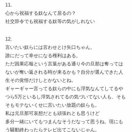
11.
心から祝福する奴なんて居るの？
社交辞令でも祝福する奴等の気がしれない
12.
言いたい奴らには言わせとけ矢口ちゃん。
誰にだって幸せになる権利はある。
ただ因果応報という言葉がある通り今の旦那は奪っては
ないが奪い返される時が来るかも？自分が選んできた人
生その覚悟だけしとかないとね。
ギャーギャー言ってる奴らの中にも浮気なんてしてるや
つら5万といるし浮気されてるの気づいてない人も、そも
そもモテないくせに言いたい放題の奴らも。
私は元旦那可哀想だとも頑張れとも思うけど
多分一緒にいてもつまんなそうだなって思うね。現にも
う騒動終わったらテレビ出てこないじゃん。