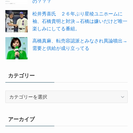
の？？？
松井秀喜氏 ２６年ぶり星稜ユニホームに
袖、石橋貴明と対決→石橋は嫌いだけど唯一
楽しみにしてる番組。
高橋真麻、転売容認派とみなされ異論噴出→
需要と供給が成り立ってる
カテゴリー
カ
テ
ゴ
リ
アーカイブ
ー