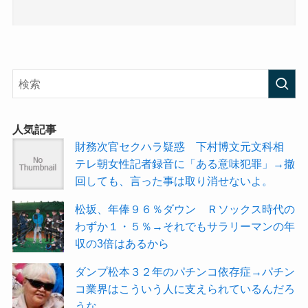
人気記事
財務次官セクハラ疑惑 下村博文元文科相
テレ朝女性記者録音に「ある意味犯罪」→撤
回しても、言った事は取り消せないよ。
松坂、年俸９６％ダウン Ｒソックス時代の
わずか１・５％→それでもサラリーマンの年
収の3倍はあるから
ダンプ松本３２年のパチンコ依存症→パチン
コ業界はこういう人に支えられているんだろ
うな。