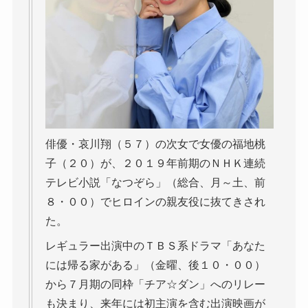
俳優・哀川翔（５７）の次女で女優の福地桃
子（２０）が、２０１９年前期のＮＨＫ連続
テレビ小説「なつぞら」（総合、月～土、前
８・００）でヒロインの親友役に抜てきされ
た。
レギュラー出演中のＴＢＳ系ドラマ「あなた
には帰る家がある」（金曜、後１０・００）
から７月期の同枠「チア☆ダン」へのリレー
も決まり、来年には初主演を含む出演映画が