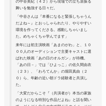
の中谷美紀（４２）から現場での立ち居振る
舞いを勉強する日々だ。
「中谷さんは『本番になると緊張しちゃうん
だよね～』とおっしゃられたり、やりやすい
環境を作ってくださる。感動しちゃいまし
た。めちゃくちゃ学んでます」
来年には初主演映画「あまのがわ」と、１０
００人のオーディションで主要キャストに選
ばれた映画「あの日のオルガン」が待機。
「あの日－」では「ひよっこ」の佐久間由衣
（２３）、「わろてんか」の堀田真由（２
０）ら、年齢の近い朝ドラ経験者と共演し
た。
「大変だからこそ『（共演者が）本当の家族
のようになる特別な作品だよね』と話を聞い