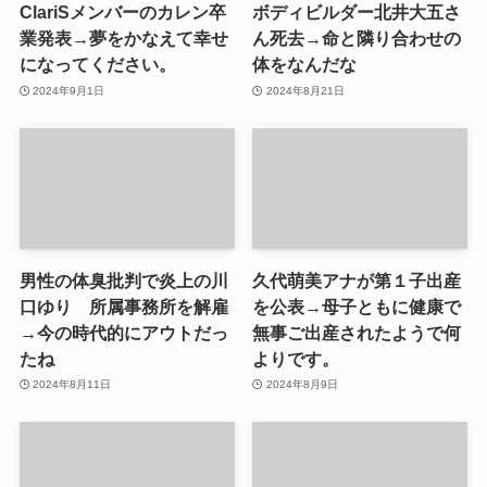
ClariSメンバーのカレン卒
ボディビルダー北井大五さ
業発表→夢をかなえて幸せ
ん死去→命と隣り合わせの
になってください。
体をなんだな
2024年9月1日
2024年8月21日
男性の体臭批判で炎上の川
久代萌美アナが第１子出産
口ゆり 所属事務所を解雇
を公表→母子ともに健康で
→今の時代的にアウトだっ
無事ご出産されたようで何
たね
よりです。
2024年8月11日
2024年8月9日