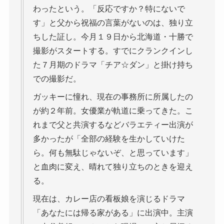
わったという。「反応ですか？特にないで
す」と父から祝福の言葉がないのは、独り立
ちした証し。今月１９日から北海道・十勝で
撮影がスタートする。すでにクランクインし
た７月期のドラマ「チア☆ダン」と掛け持ち
での撮影だ。
ガッキーに憧れ、現在の事務所に所属したの
が約２年前。女優業が軌道に乗ってきた。こ
れまで父と共演するなどバラエティー出演が
多かったが「全部の経験を生かしていけた
ら。何も無駄じゃないぞ、と思っています」
と血肉に変え、晴れて独り立ちのときを迎え
る。
現在は、カレー店の看板娘を演じるドラマ
「あなたには帰る家がある」に出演中。主演