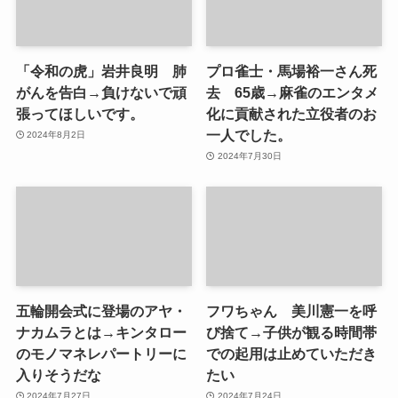
「令和の虎」岩井良明 肺
プロ雀士・馬場裕一さん死
がんを告白→負けないで頑
去 65歳→麻雀のエンタメ
張ってほしいです。
化に貢献された立役者のお
一人でした。
2024年8月2日
2024年7月30日
五輪開会式に登場のアヤ・
フワちゃん 美川憲一を呼
ナカムラとは→キンタロー
び捨て→子供が観る時間帯
のモノマネレパートリーに
での起用は止めていただき
入りそうだな
たい
2024年7月27日
2024年7月24日