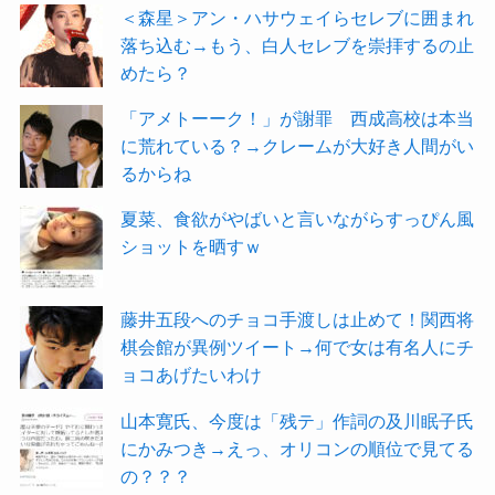
＜森星＞アン・ハサウェイらセレブに囲まれ
落ち込む→もう、白人セレブを崇拝するの止
めたら？
「アメトーーク！」が謝罪 西成高校は本当
に荒れている？→クレームが大好き人間がい
るからね
夏菜、食欲がやばいと言いながらすっぴん風
ショットを晒すｗ
藤井五段へのチョコ手渡しは止めて！関西将
棋会館が異例ツイート→何で女は有名人にチ
ョコあげたいわけ
山本寛氏、今度は「残テ」作詞の及川眠子氏
にかみつき→えっ、オリコンの順位で見てる
の？？？