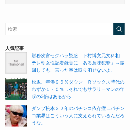
人気記事
財務次官セクハラ疑惑 下村博文元文科相
テレ朝女性記者録音に「ある意味犯罪」→撤
回しても、言った事は取り消せないよ。
松坂、年俸９６％ダウン Ｒソックス時代の
わずか１・５％→それでもサラリーマンの年
収の3倍はあるから
ダンプ松本３２年のパチンコ依存症→パチン
コ業界はこういう人に支えられているんだろ
うな。