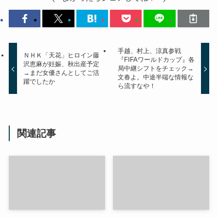
手越、村上、涼真参戦
ＮＨＫ「天花」ヒロイン藤
『FIFAワールドカップ』各
沢恵麻が妊娠、秋出産予定
局中継シフトをチェック→
→まだ女優さんとしてご活
文春よ。中途半端な情報な
躍でしたか
ら流すなや！
関連記事