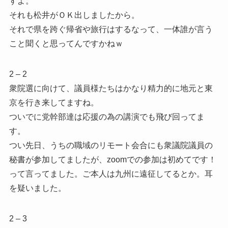
すよ。
それも松井がＯＫ出しましたから。
それで県を跨ぐ帰省や旅行はするなって、一体誰が言う
こと聞くと思ってんですかねｗ
2 – 2
衆院選に向けて、議員様たちはかなり精力的に地元と東
京を行き来してますね。
ついでに党幹部達は応援の為の講演でも飛び回ってま
す。
つい先日、うちの職域のリモート会合にも衆議院議員の
秘書が参加してましたが、zoomでの参加は初めてです！
って言ってました。ご本人は九州に遠征してるとか。耳
を疑いました。
2 – 3