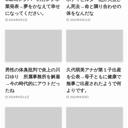
業発表→夢をかなえて幸せ
ん死去→命と隣り合わせの
になってください。
体をなんだな
2024年9月1日
2024年8月21日
男性の体臭批判で炎上の川
久代萌美アナが第１子出産
口ゆり 所属事務所を解雇
を公表→母子ともに健康で
→今の時代的にアウトだっ
無事ご出産されたようで何
たね
よりです。
2024年8月11日
2024年8月9日