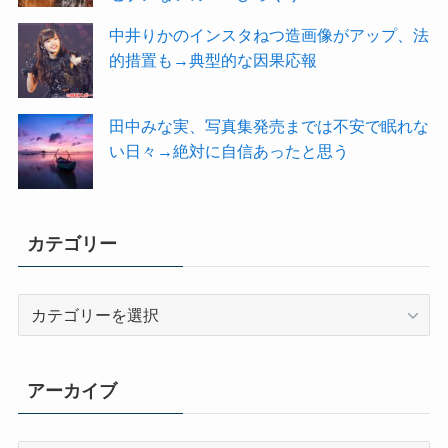
中井りかのインスタねつ造画像がアップ、法
的措置も→典型的な因果応報
田中みな実、写真集発売までは不安で眠れな
い日々→絶対に自信あったと思う
カテゴリー
カ
テ
ゴ
リ
アーカイブ
ー