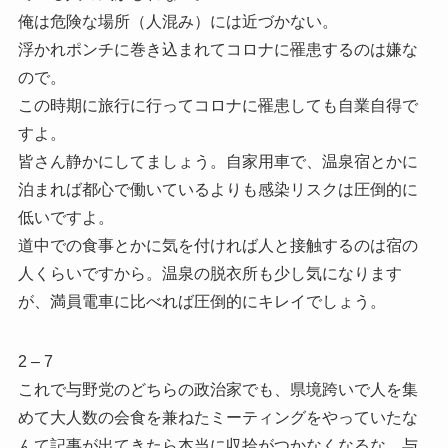
俺は危険な場所（人混み）には近づかない。
浮かれポンチに巻き込まれてコロナに罹患するのは嫌な
ので。
この時期に旅行に行ってコロナに罹患しても自業自得で
すよ。
皆さん静かにしてましょう。自家用車で、温泉宿とかに
泊まれば都心で働いているよりも感染リスクは圧倒的に
低いですよ。
道中での食事とかに気を付ければ人と接触するのは宿の
人くらいですから。温泉の脱衣所も少し気になります
が、満員電車に比べれば圧倒的にキレイでしょう。
2 – 7
これで与野党のどちらの政治家でも、県境跨いで人を集
めて大人数の会食を兼ねたミーティングをやっていたな
んて記事が出てきたら本当に収拾がつかなくなるな。与