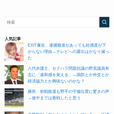
人気記事
EXIT兼近、逮捕報道があっても好感度が下
がらない理由→テレビへの露出はかなり減っ
た
八代弁護士、セクハラ問題抗議の野党議員有
志に「違和感を覚える」→国防とか外交とか
経済協力とか興味ないのかな？
膳所、初戦敗退も野手の守備位置に驚きの声
→途中までは善戦したと思う