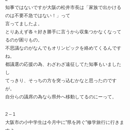
知事ではないですが大阪の松井市長は「家族で出かける
のは不要不急ではない！」って
言ってましたよ。
とりあえず各々好き勝手に言うから収集つかなくなって
るのが困りもの。
不思議なのがなんでもオリンピックを絡めてくるんです
ね。
都議選の応援の為、わざわざ遠征してた知事もいました
し
てっきり、そっちの方を突っ込むかなと思ったのです
が。
自分らの議席の為なら県外へ移動してるのにーって。
2 – 1
大阪市の小中学生は今月中に”県を跨ぐ”修学旅行に行きま