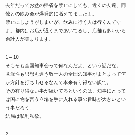
去年だってお盆の帰省を禁止にしても、近くの友達、同
僚との飲み会が爆発的に増えてましたよ。
禁止にしようがしまいが、飲みに行く人は行くんです
よ。都内はお店が遅くまであいてるし、店舗も多いから
余計人が集まります。
1 – 10
そもそも全国知事会って何なんだよ、という話だな。
党派性も思想も違う数十人の全国の知事がまとまって何
か方針を打ち出せるなんて本来有り得ない訳で。
その有り得ない事が続いてるというのは、知事にとって
は国に物を言う立場を手に入れる事の旨味が大きいとい
う事だろう。
結局は私利私欲。
2