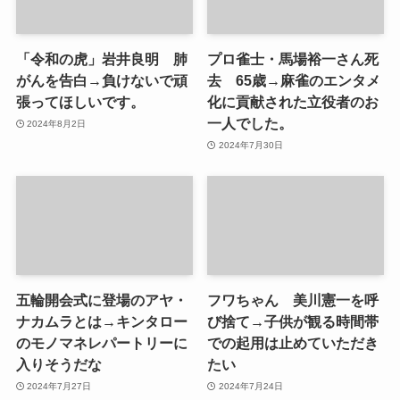
「令和の虎」岩井良明 肺
プロ雀士・馬場裕一さん死
がんを告白→負けないで頑
去 65歳→麻雀のエンタメ
張ってほしいです。
化に貢献された立役者のお
一人でした。
2024年8月2日
2024年7月30日
五輪開会式に登場のアヤ・
フワちゃん 美川憲一を呼
ナカムラとは→キンタロー
び捨て→子供が観る時間帯
のモノマネレパートリーに
での起用は止めていただき
入りそうだな
たい
2024年7月27日
2024年7月24日