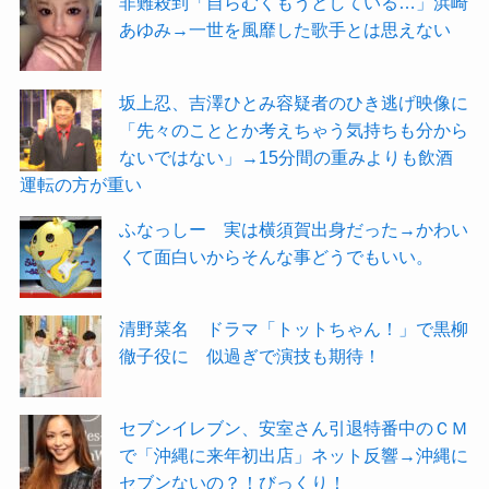
非難殺到「自らむくもうとしている…」浜崎
あゆみ→一世を風靡した歌手とは思えない
坂上忍、吉澤ひとみ容疑者のひき逃げ映像に
「先々のこととか考えちゃう気持ちも分から
ないではない」→15分間の重みよりも飲酒
運転の方が重い
ふなっしー 実は横須賀出身だった→かわい
くて面白いからそんな事どうでもいい。
清野菜名 ドラマ「トットちゃん！」で黒柳
徹子役に 似過ぎで演技も期待！
セブンイレブン、安室さん引退特番中のＣＭ
で「沖縄に来年初出店」ネット反響→沖縄に
セブンないの？！びっくり！