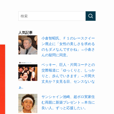
、
人気記事
小倉智昭氏、Ｆ１のレースクイー
ン廃止に「女性の美しさを求める
のもダメなんですかね」→小倉さ
んの疑問に同意。
ベッキー、巨人・片岡コーチとの
交際報道に「ゆっくりと、しっか
りと、歩んでいきます」→片岡大
丈夫か？女見る目、センスないな
ぁ。
サンシャイン池崎、超ボロ実家住
む両親に新築プレゼント→本当に
良い人。ずっと応援したい。