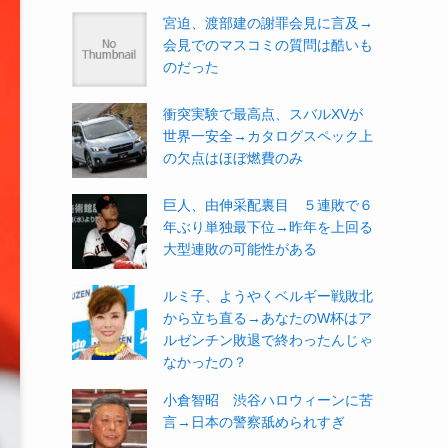
宮迫、渡部建の謝罪会見に言及→
会見でのマスコミの質問は酷いも
のだった
衝突実験で最高点、スバルXVが
世界一安全→カタログスペック上
の欠点はほぼ燃費のみ
巨人、由伸采配裏目 ５連敗で６
年ぶり単独最下位→昨年を上回る
大型連敗の可能性がある
ルミ子、ようやくベルギー戦敗北
から立ち直る→あなたのW杯はア
ルゼンチン敗退で終わったんじゃ
なかったの？
小倉智昭 渋谷ハロウィーンに苦
言→日本の警察舐められすぎ