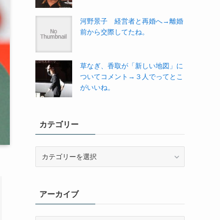
河野景子 経営者と再婚へ→離婚
前から交際してたね。
草なぎ、香取が「新しい地図」に
ついてコメント→３人でってとこ
がいいね。
カテゴリー
カ
テ
ゴ
リ
アーカイブ
ー