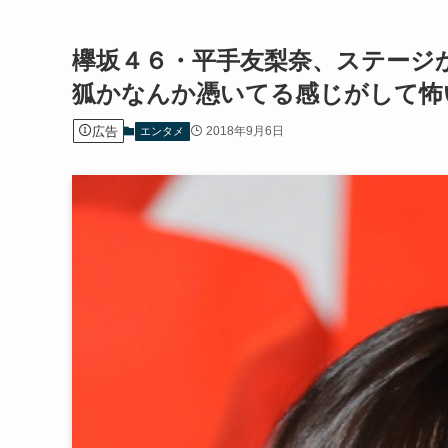
欅坂４６・平手友梨奈、ステージ
狐かなんか憑いてる感じがして怖
広告
2018年9月6日
エンタメ