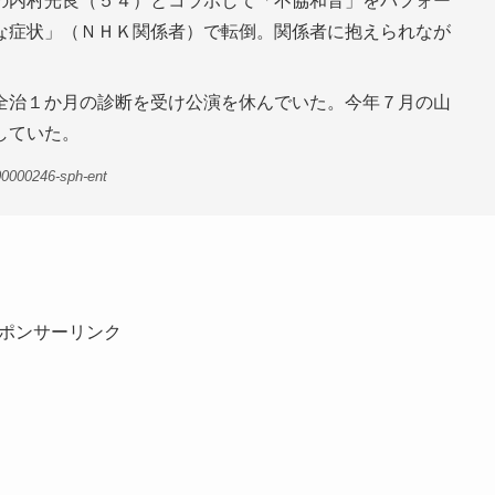
の内村光良（５４）とコラボして「不協和音」をパフォー
な症状」（ＮＨＫ関係者）で転倒。関係者に抱えられなが
全治１か月の診断を受け公演を休んでいた。今年７月の山
していた。
00000246-sph-ent
ポンサーリンク