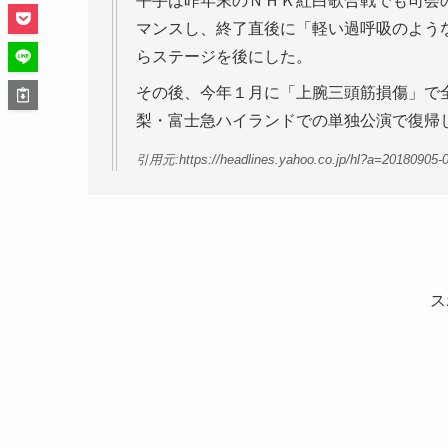
平手は昨年末のＮＨＫ紅白歌合戦でも司会
マンスし、終了直後に「軽い過呼吸のよう
らステージを後にした。
その後、今年１月に「上腕三頭筋損傷」で
梨・富士急ハイランドでの単独公演で復帰
引用元:https://headlines.yahoo.co.jp/hl?a=20180905-
ス