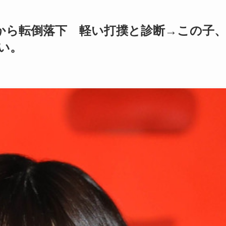
から転倒落下 軽い打撲と診断→この子
い。