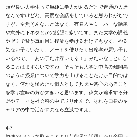
頭が良い大学生って単純に学力があるだけで普通の人達
なんですけどね。高度な会話をしていると思われがちで
すが、全然そんなことはなく、有名人やミーハーな話題
や意外に下ネタとかの話題も多いです。また大学の講義
やゼミで皆が真面目に授業を受けるわけでもなく、やる
気ない子もいたり、ノートを借りたり出席率が悪い子も
いるので、「あの子だけ浮いてる！」みたいなことにな
ることはまずないですね。そもそも大学は中高の難関高
のように授業について学力を上げることだけが目的では
なく、何かを極めたり個人として興味や関心のあること
を学ぶ意味の方が大きいと思います。彼女が追求する分
野やテーマを社会科の中で取り組んで、それを自身のキ
ャリアの中で活かすのなら立派ですよ。
4-7
勉強でいい点数取ることより芸能界で活躍したり全国レ