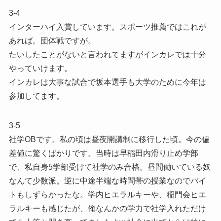
3-4
インターハイ入賞しています。スポーツ推薦ではこれが
あれば。団体戦ですが。
たいしたことがないと言われてますがインカレでは十分
やっていけます。
インカレは大事な試合で坂本選手も大学のために今年は
参加してます。
3-5
社学OBです。私の頃は昼夜開講制に移行した頃。今の偏
差値に驚くばかりです。当時は早稲田内滑り止め学部
で、私自身5学部受けて社学のみ合格。昼間働いている奴
なんて少数派。逆に中途半端な時間帯の授業なのでバイ
トもしずらかったな。学内ヒエラルキーや、稲門会ヒエ
ラルキーも感じたが、俺なんかの学力で社学入れただけ