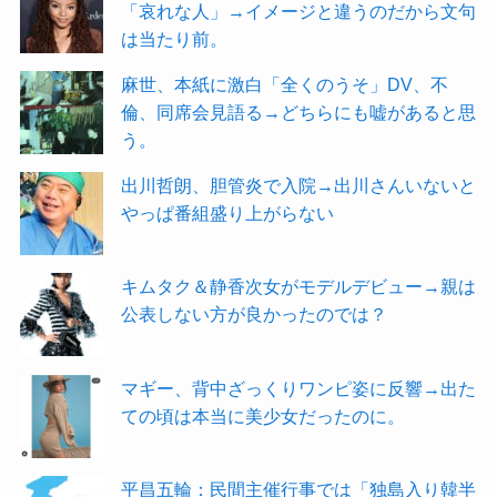
「哀れな人」→イメージと違うのだから文句
は当たり前。
麻世、本紙に激白「全くのうそ」DV、不
倫、同席会見語る→どちらにも嘘があると思
う。
出川哲朗、胆管炎で入院→出川さんいないと
やっぱ番組盛り上がらない
キムタク＆静香次女がモデルデビュー→親は
公表しない方が良かったのでは？
マギー、背中ざっくりワンピ姿に反響→出た
ての頃は本当に美少女だったのに。
平昌五輪：民間主催行事では「独島入り韓半