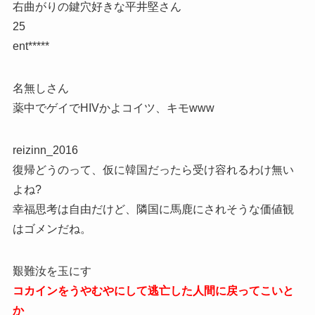
右曲がりの鍵穴好きな平井堅さん
25
ent*****
名無しさん
薬中でゲイでHIVかよコイツ、キモwww
reizinn_2016
復帰どうのって、仮に韓国だったら受け容れるわけ無い
よね?
幸福思考は自由だけど、隣国に馬鹿にされそうな価値観
はゴメンだね。
艱難汝を玉にす
コカインをうやむやにして逃亡した人間に戻ってこいと
か