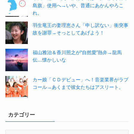
島旗」使用へ→いや、普通にあかんやろこ
れ。
羽生竜王の妻理恵さん「申し訳ない」衝突事
故を謝罪→そっとしてあげよう！
福山雅治＆香川照之が“自然愛”熱弁→龍馬
伝…懐かしいな
カー娘「ＣＤデビュー」へ！音楽業界がラブ
コール→あくまで彼女たちはアスリート。
カテゴリー
カ