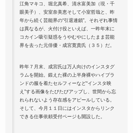
江角マキコ、堀北真希、清水富美加（現・千
眼美子）、安室奈美恵そして小室哲哉と、昨
年から続く芸能界の“引退連鎖”。それぞれ事情
は異なるが、火付け役といえば、一昨年末に
コカイン吸引疑惑をうやむやにしたまま芸能
界を去った元俳優・成宮寛貴氏（３５）だ。
昨年７月末、成宮氏は万人向けのインスタグ
ラムを開始。鍛えた裸の上半身裸やハイブラ
ンドの服を着たセルフィーなど“インスタ映
え”する画像をたびたびアップし、世間から忘
れられないよう存在感をアピールしている。
そして、今月１１日にはインスタからリンク
できる仕事依頼受付ページも開設した。