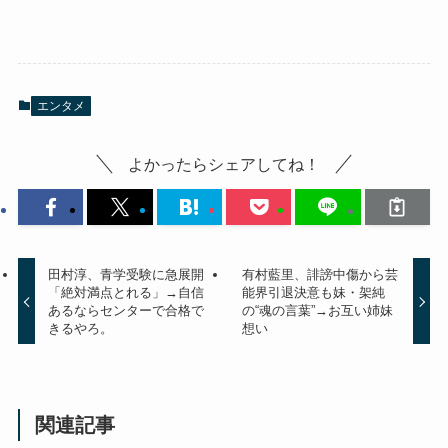
エンタメ
よかったらシェアしてね！
田村淳、青学受験に急展開
有村藍里、誹謗中傷から芸
「絶対満点とれる」→自信
能界引退決意も妹・架純
あるならセンターで合格で
の“魂の言葉”→お互い姉妹
きるやろ。
想い
関連記事