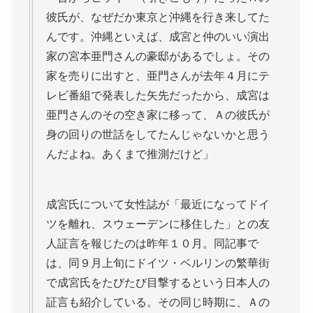
彼氏が、なぜだか東京と沖縄を行き来してた
んです。沖縄といえば、成宮と仲のいい演出
家の宮本亜門さんの豪邸があるでしょ。その
家を売りに出すと、亜門さんが去年４月にテ
レビ番組で発表した矢先だったから、成宮は
亜門さんのその空き家に移って、Ａの彼氏が
身の回りの世話をしてたんじゃないかと思う
んだよね。あくまで推測だけど」
成宮氏について女性誌が「最近になってドイ
ツを離れ、スウェーデンに移住した」との友
人証言を報じたのは昨年１０月。同記事で
は、同９月上旬にドイツ・ベルリンの繁華街
で成宮氏をたびたび目撃するという日本人の
証言も紹介している。その同じ時期に、Ａの