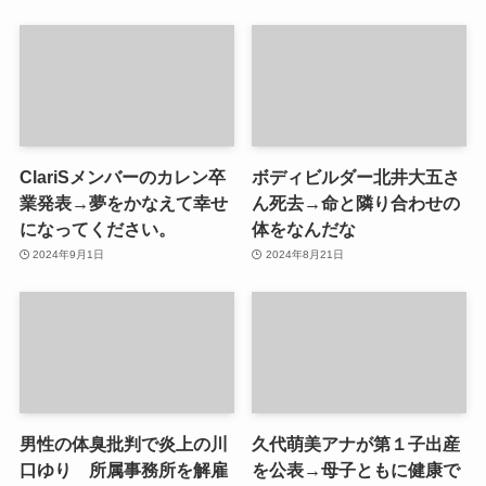
ClariSメンバーのカレン卒
ボディビルダー北井大五さ
業発表→夢をかなえて幸せ
ん死去→命と隣り合わせの
になってください。
体をなんだな
2024年9月1日
2024年8月21日
男性の体臭批判で炎上の川
久代萌美アナが第１子出産
口ゆり 所属事務所を解雇
を公表→母子ともに健康で