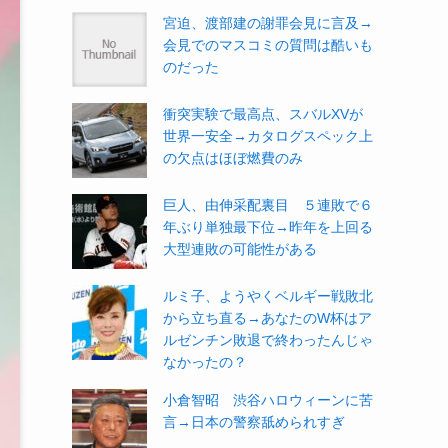
宮迫、渡部建の謝罪会見に言及→
会見でのマスコミの質問は酷いも
のだった
衝突実験で最高点、スバルXVが
世界一安全→カタログスペック上
の欠点はほぼ燃費のみ
巨人、由伸采配裏目 ５連敗で６
年ぶり単独最下位→昨年を上回る
大型連敗の可能性がある
ルミ子、ようやくベルギー戦敗北
から立ち直る→あなたのW杯はア
ルゼンチン敗退で終わったんじゃ
なかったの？
小倉智昭 渋谷ハロウィーンに苦
言→日本の警察舐められすぎ