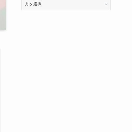
ア
ー
カ
イ
ブ