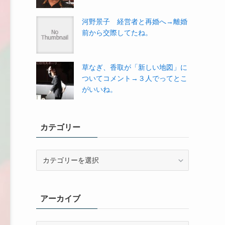
河野景子 経営者と再婚へ→離婚
前から交際してたね。
草なぎ、香取が「新しい地図」に
ついてコメント→３人でってとこ
がいいね。
カテゴリー
カ
テ
ゴ
リ
アーカイブ
ー