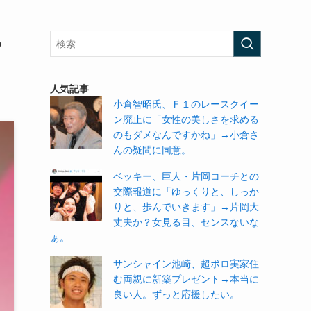
っ
人気記事
小倉智昭氏、Ｆ１のレースクイー
ン廃止に「女性の美しさを求める
のもダメなんですかね」→小倉さ
んの疑問に同意。
ベッキー、巨人・片岡コーチとの
交際報道に「ゆっくりと、しっか
りと、歩んでいきます」→片岡大
丈夫か？女見る目、センスないな
ぁ。
サンシャイン池崎、超ボロ実家住
む両親に新築プレゼント→本当に
良い人。ずっと応援したい。