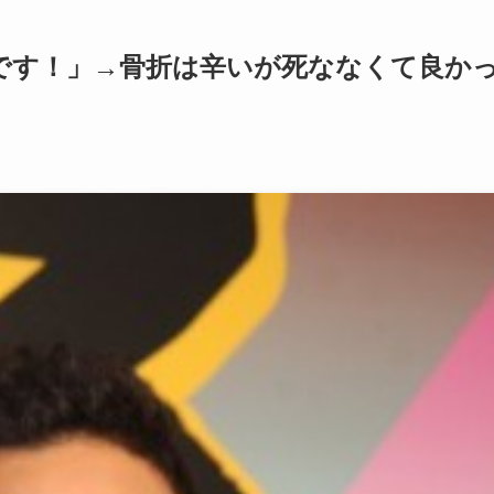
です！」→骨折は辛いが死ななくて良か