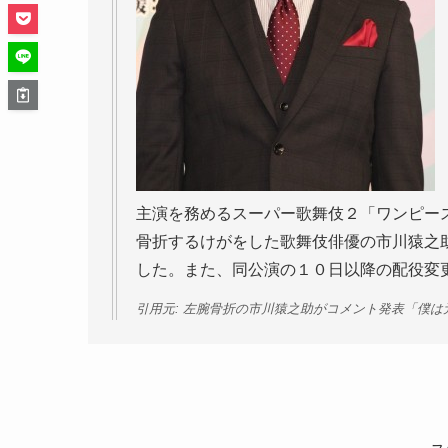
主演を務めるスーパー歌舞伎２「ワンピー
骨折するけがをした歌舞伎俳優の市川猿之
した。また、同公演の１０日以降の配役変
引用元: 左腕骨折の市川猿之助がコメント発表「僕