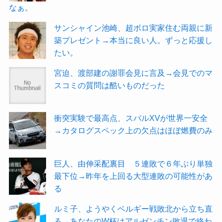
なぁ。
サンシャイン池崎、超ボロ実家住む両親に新
築プレゼント→本当に良い人。ずっと応援し
たい。
宮迫、渡部建の謝罪会見に言及→会見でのマ
スコミの質問は酷いものだった
衝突実験で最高点、スバルXVが世界一安全
→カタログスペック上の欠点はほぼ燃費のみ
巨人、由伸采配裏目 ５連敗で６年ぶり単独
最下位→昨年を上回る大型連敗の可能性があ
る
ルミ子、ようやくベルギー戦敗北から立ち直
る→あなたのW杯はアルゼンチン敗退で終わ