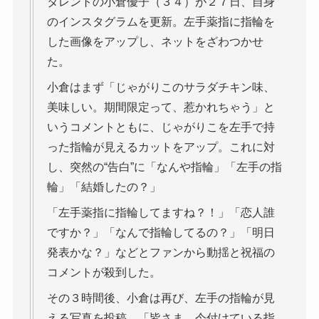
タレントの小倉優子（３４）が２７日、自身
のインスタグラムを更新。左手薬指に指輪を
した画像をアップし、ネットをざわつかせ
た。
小倉はまず「じゃがりこのサラダチキン味、
美味しい。期間限定って、惹かれちゃう」と
いうコメントともに、じゃがりこを左手で持
った指輪が見えるカットをアップ。これに対
し、突然の“告白”に「なんや指輪」「左手の指
輪」「結婚したの？」
「左手薬指に指輪してますね？！」「恋人誰
ですか？」「なんで指輪してるの？」「明日
発表かな？」などとファンから動揺と祝福の
コメントが殺到した。
その３時間後、小倉は再び、左手の指輪が見
える写真を投稿。「皆さま。今付けている指