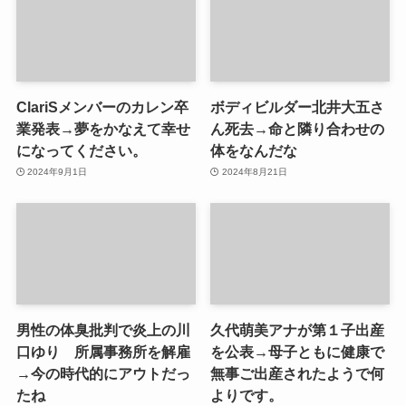
ClariSメンバーのカレン卒
ボディビルダー北井大五さ
業発表→夢をかなえて幸せ
ん死去→命と隣り合わせの
になってください。
体をなんだな
2024年9月1日
2024年8月21日
男性の体臭批判で炎上の川
久代萌美アナが第１子出産
口ゆり 所属事務所を解雇
を公表→母子ともに健康で
→今の時代的にアウトだっ
無事ご出産されたようで何
たね
よりです。