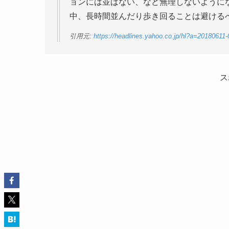
ョンには並ばない、など無理しないように
中、長時間並んだり歩き回ることは避ける
引用元:
https://headlines.yahoo.co.jp/hl?a=20180611-
ス