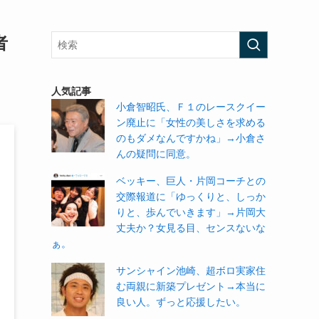
者
人気記事
小倉智昭氏、Ｆ１のレースクイー
ン廃止に「女性の美しさを求める
のもダメなんですかね」→小倉さ
んの疑問に同意。
ベッキー、巨人・片岡コーチとの
交際報道に「ゆっくりと、しっか
りと、歩んでいきます」→片岡大
丈夫か？女見る目、センスないな
ぁ。
サンシャイン池崎、超ボロ実家住
む両親に新築プレゼント→本当に
良い人。ずっと応援したい。