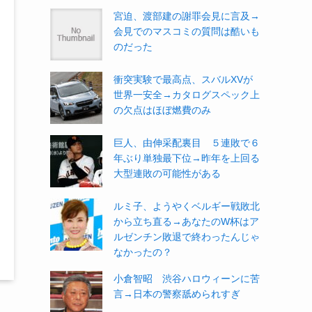
宮迫、渡部建の謝罪会見に言及→
会見でのマスコミの質問は酷いも
のだった
衝突実験で最高点、スバルXVが
世界一安全→カタログスペック上
の欠点はほぼ燃費のみ
巨人、由伸采配裏目 ５連敗で６
年ぶり単独最下位→昨年を上回る
大型連敗の可能性がある
ルミ子、ようやくベルギー戦敗北
から立ち直る→あなたのW杯はア
ルゼンチン敗退で終わったんじゃ
なかったの？
小倉智昭 渋谷ハロウィーンに苦
言→日本の警察舐められすぎ