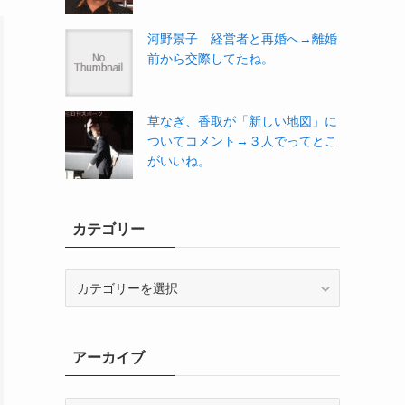
河野景子 経営者と再婚へ→離婚
前から交際してたね。
草なぎ、香取が「新しい地図」に
ついてコメント→３人でってとこ
がいいね。
カテゴリー
カ
テ
ゴ
リ
アーカイブ
ー