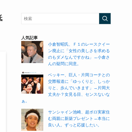
低
人気記事
小倉智昭氏、Ｆ１のレースクイー
ン廃止に「女性の美しさを求める
のもダメなんですかね」→小倉さ
んの疑問に同意。
ベッキー、巨人・片岡コーチとの
交際報道に「ゆっくりと、しっか
りと、歩んでいきます」→片岡大
丈夫か？女見る目、センスないな
ぁ。
サンシャイン池崎、超ボロ実家住
む両親に新築プレゼント→本当に
良い人。ずっと応援したい。