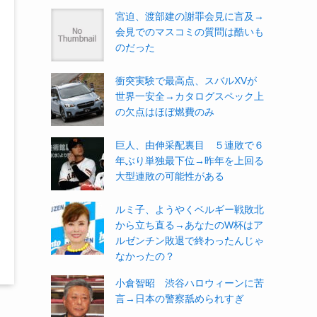
宮迫、渡部建の謝罪会見に言及→
会見でのマスコミの質問は酷いも
のだった
衝突実験で最高点、スバルXVが
世界一安全→カタログスペック上
の欠点はほぼ燃費のみ
巨人、由伸采配裏目 ５連敗で６
年ぶり単独最下位→昨年を上回る
大型連敗の可能性がある
ルミ子、ようやくベルギー戦敗北
から立ち直る→あなたのW杯はア
ルゼンチン敗退で終わったんじゃ
なかったの？
小倉智昭 渋谷ハロウィーンに苦
言→日本の警察舐められすぎ