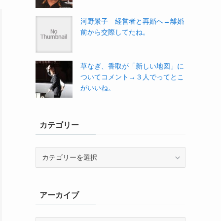
河野景子 経営者と再婚へ→離婚
前から交際してたね。
草なぎ、香取が「新しい地図」に
ついてコメント→３人でってとこ
がいいね。
カテゴリー
カ
テ
ゴ
リ
アーカイブ
ー