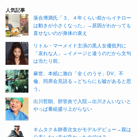
人気記事
落合博満氏「３、４年くらい前からイチロー
は動きが小さくなった」→原因がわかっても
直せないのが身体の衰え
リトル・マーメイド主演の黒人女優批判に
「哀れな人」→イメージと違うのだから文句
は当たり前。
麻世、本紙に激白「全くのうそ」DV、不
倫、同席会見語る→どちらにも嘘があると思
う。
出川哲朗、胆管炎で入院→出川さんいないと
やっぱ番組盛り上がらない
キムタク＆静香次女がモデルデビュー→親は
公表しない方が良かったのでは？