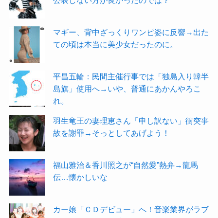
マギー、背中ざっくりワンピ姿に反響→出た
ての頃は本当に美少女だったのに。
平昌五輪：民間主催行事では「独島入り韓半
島旗」使用へ→いや、普通にあかんやろこ
れ。
羽生竜王の妻理恵さん「申し訳ない」衝突事
故を謝罪→そっとしてあげよう！
福山雅治＆香川照之が“自然愛”熱弁→龍馬
伝…懐かしいな
カー娘「ＣＤデビュー」へ！音楽業界がラブ