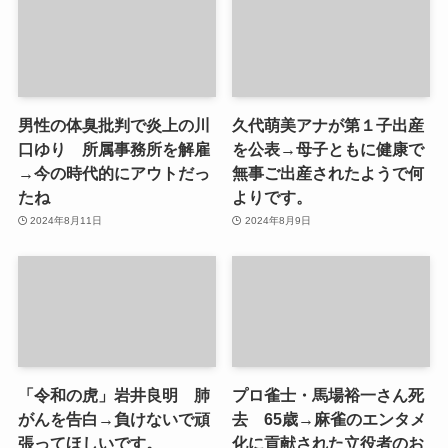
男性の体臭批判で炎上の川
久代萌美アナが第１子出産
口ゆり 所属事務所を解雇
を公表→母子ともに健康で
→今の時代的にアウトだっ
無事ご出産されたようで何
たね
よりです。
2024年8月11日
2024年8月9日
「令和の虎」岩井良明 肺
プロ雀士・馬場裕一さん死
がんを告白→負けないで頑
去 65歳→麻雀のエンタメ
張ってほしいです。
化に貢献された立役者のお