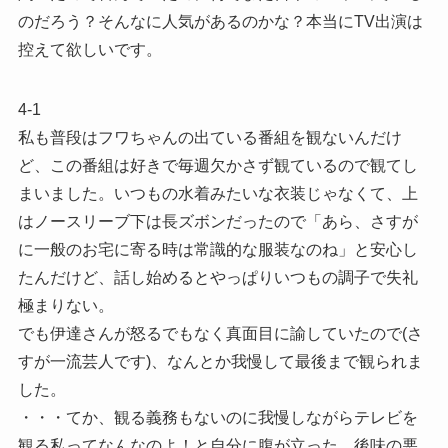
のだろう？そんなに人気があるのかな？本当にTV出演は
控えて欲しいです。
4-1
私も普段はフワちゃんの出ている番組を観ないんだけ
ど、この番組は好きで毎週欠かさず観ているので観てし
まいました。いつもの水着みたいな衣装じゃなくて、上
はノースリーブ下は長ズボンだったので「あら、さすが
に一般のお宅に寄る時は常識的な服装なのね」と安心し
たんだけど、話し始めるとやっぱりいつもの調子で失礼
極まりない。
でも伊達さんが怒るでもなく真面目に諭していたので(さ
すが一流芸人です)、なんとか我慢して最後まで観られま
した。
・・・てか、観る義務もないのに我慢しながらテレビを
観る私ってなんなのよ！と自分に腹が立った、後味の悪