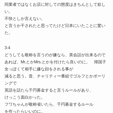
同業者ではなくお店に対しての態度はきちんとして欲し
い。
不快としか言えない。
と言うか干されたと思ってたけど日本にいたことに驚い
た。
3-4
どうしても敬称を言うのが嫌なら、英会話が出来るので
あれば、Mr.とかMrs.とかを付けたら良いのに。 帰国子
女っぽくて相手に嫌な顔をされる事が
減ると思う。昔、チャリティー番組でゴルフとかボーリ
ングで
英語を話たら千円募金すると言うルールがあり、
けっこう面白かった。
フワちゃんが敬称省いたら、千円募金するルール
を作ったらいいのに。