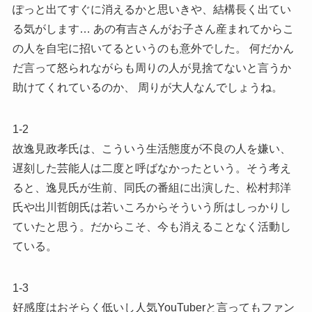
ぽっと出てすぐに消えるかと思いきや、結構長く出てい
る気がします… あの有吉さんがお子さん産まれてからこ
の人を自宅に招いてるというのも意外でした。 何だかん
だ言って怒られながらも周りの人が見捨てないと言うか
助けてくれているのか、 周りが大人なんでしょうね。
1-2
故逸見政孝氏は、こういう生活態度が不良の人を嫌い、
遅刻した芸能人は二度と呼ばなかったという。そう考え
ると、逸見氏が生前、同氏の番組に出演した、松村邦洋
氏や出川哲朗氏は若いころからそういう所はしっかりし
ていたと思う。だからこそ、今も消えることなく活動し
ている。
1-3
好感度はおそらく低いし人気YouTuberと言ってもファン