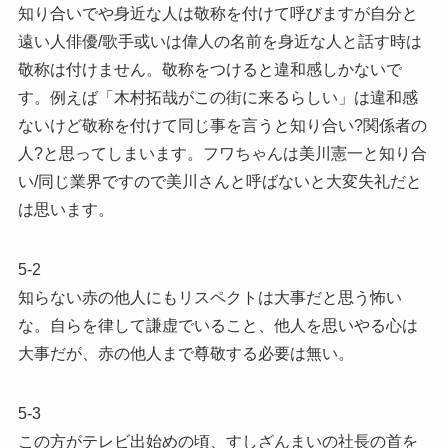
知り合いでや身近な人は敬称を付けて呼びますが自分と
遠い人俳優/歌手或いは偉人の名前を身近な人と話す時は
敬称は付けません。敬称をつけると違和感しかないで
す。例えば「木村拓哉がこの街に来るらしい」は違和感
ないけど敬称を付けて同じ事を言うと知り合い?関係者の
人?と思ってしまいます。フワちゃんは美川憲一と知り合
い/同じ業界ですので美川さんと呼ばないと大変失礼だと
は思います。
5-2
知らない赤の他人にもリスペクトは大事だと思う怖い
な。自らを律して謙虚でいること、他人を思いやる心は
大事だが、赤の他人まで尊敬する必要は無い。
5-3
この方がテレビ出始めの頃、すしざんまいの社長の首を