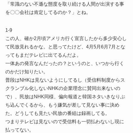
「常識のない不遜な態度を取り続ける人間が出演する事
を〇〇会社は肯定してるのか？」とね。
1-9
この人、確か2月頃アメリカ行く宣言したから多少安心し
て民放見れるかな。と思ってたけど、4月5月6月7月とな
ってもまだテレビに出てるんだよ。
一体あの発言なんだったの？というのと、いつから行く
のかだけ知りたい。
普段はNHKは見ないようにしてるし（受信料制度からス
クランブル化しないNHKの企業理念に賛同出来ないの
で）、民放はNHK同様、偏向報道と韓国ネタいきなりぶ
ち込んでくるから、もう嫌気が差して見ない事に決め
た。どうしても見たい民放の番組は録画してる。
つまりテレビは見ないので受信料も一切払わないし現に
払ってない。