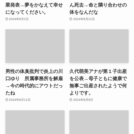
業発表→夢をかなえて幸せ
ん死去→命と隣り合わせの
になってください。
体をなんだな
2024年9月1日
2024年8月21日
男性の体臭批判で炎上の川
久代萌美アナが第１子出産
口ゆり 所属事務所を解雇
を公表→母子ともに健康で
→今の時代的にアウトだっ
無事ご出産されたようで何
たね
よりです。
2024年8月11日
2024年8月9日