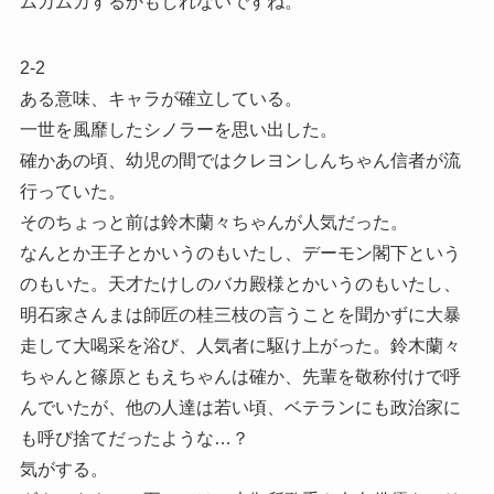
ムカムカするかもしれないですね。
2-2
ある意味、キャラが確立している。
一世を風靡したシノラーを思い出した。
確かあの頃、幼児の間ではクレヨンしんちゃん信者が流
行っていた。
そのちょっと前は鈴木蘭々ちゃんが人気だった。
なんとか王子とかいうのもいたし、デーモン閣下という
のもいた。天才たけしのバカ殿様とかいうのもいたし、
明石家さんまは師匠の桂三枝の言うことを聞かずに大暴
走して大喝采を浴び、人気者に駆け上がった。鈴木蘭々
ちゃんと篠原ともえちゃんは確か、先輩を敬称付けで呼
んでいたが、他の人達は若い頃、ベテランにも政治家に
も呼び捨てだったような…？
気がする。