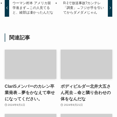
ウーマン村本 アメリカ留
R-1で放送事故?カンテレ
学進まず→この人見てる
「調査」→フジが手を引い
と、綾部は凄かったんだな
てからダメダメじゃん
関連記事
ClariSメンバーのカレン卒
ボディビルダー北井大五さ
業発表→夢をかなえて幸せ
ん死去→命と隣り合わせの
になってください。
体をなんだな
2024年9月1日
2024年8月21日