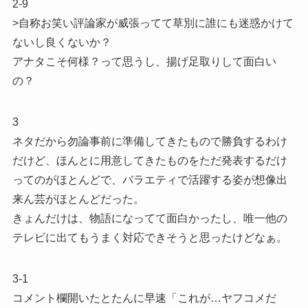
2-9
>自称お笑い評論家が威張ってて草別に誰にも迷惑かけて
ないし良くないか？
アナタこそ何様？って思うし、揚げ足取りして面白い
の？
3
ネタだから勿論事前に準備してきたもので勝負するわけ
だけど、ほんとに用意してきたものをただ発表するだけ
ってのがほとんどで、バラエティで活躍する姿が想像出
来ん芸がほとんどだった。
きょんだけは、物語になってて面白かったし、唯一他の
テレビに出てもうまく対応できそうと思ったけどなぁ。
3-1
コメント欄開いたとたんに早速「これが…ヤフコメだ