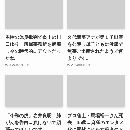
男性の体臭批判で炎上の川
久代萌美アナが第１子出産
口ゆり 所属事務所を解雇
を公表→母子ともに健康で
→今の時代的にアウトだっ
無事ご出産されたようで何
たね
よりです。
2024年8月11日
2024年8月9日
「令和の虎」岩井良明 肺
プロ雀士・馬場裕一さん死
がんを告白→負けないで頑
去 65歳→麻雀のエンタメ
張ってほしいです。
化に貢献された立役者のお