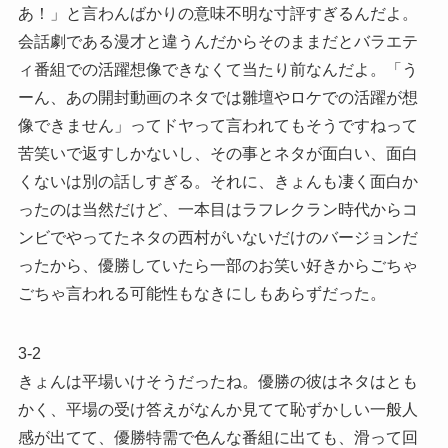
あ！」と言わんばかりの意味不明な寸評すぎるんだよ。
会話劇である漫才と違うんだからそのままだとバラエテ
ィ番組での活躍想像できなくて当たり前なんだよ。「う
ーん、あの開封動画のネタでは雛壇やロケでの活躍が想
像できません」ってドヤって言われてもそうですねって
苦笑いで返すしかないし、その事とネタが面白い、面白
くないは別の話しすぎる。それに、きょんも凄く面白か
ったのは当然だけど、一本目はラフレクラン時代からコ
ンビでやってたネタの西村がいないだけのバージョンだ
ったから、優勝していたら一部のお笑い好きからごちゃ
ごちゃ言われる可能性もなきにしもあらずだった。
3-2
きょんは平場いけそうだったね。優勝の彼はネタはとも
かく、平場の受け答えがなんか見てて恥ずかしい一般人
感が出てて、優勝特需で色んな番組に出ても、滑って回