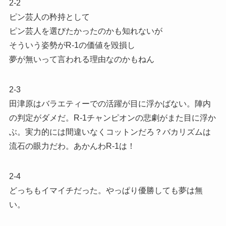
2-2
ピン芸人の矜持として
ピン芸人を選びたかったのかも知れないが
そういう姿勢がR-1の価値を毀損し
夢が無いって言われる理由なのかもねん
2-3
田津原はバラエティーでの活躍が目に浮かばない。陣内
の判定がダメだ。R-1チャンピオンの悲劇がまた目に浮か
ぶ。実力的には間違いなくコットンだろ？バカリズムは
流石の眼力だわ。あかんわR-1は！
2-4
どっちもイマイチだった。やっぱり優勝しても夢は無
い。