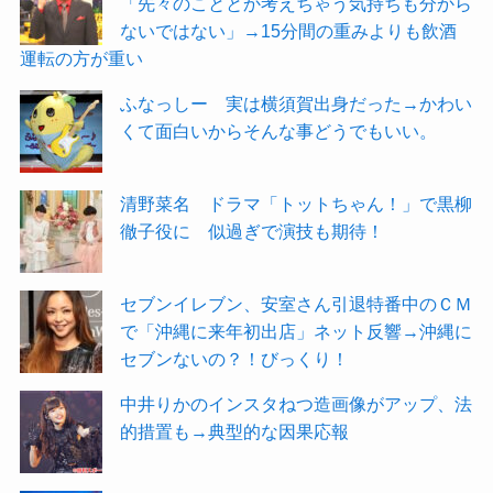
「先々のこととか考えちゃう気持ちも分から
ないではない」→15分間の重みよりも飲酒
運転の方が重い
ふなっしー 実は横須賀出身だった→かわい
くて面白いからそんな事どうでもいい。
清野菜名 ドラマ「トットちゃん！」で黒柳
徹子役に 似過ぎで演技も期待！
セブンイレブン、安室さん引退特番中のＣＭ
で「沖縄に来年初出店」ネット反響→沖縄に
セブンないの？！びっくり！
中井りかのインスタねつ造画像がアップ、法
的措置も→典型的な因果応報