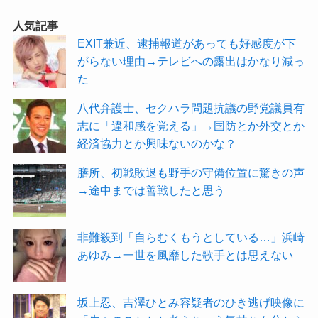
人気記事
EXIT兼近、逮捕報道があっても好感度が下
がらない理由→テレビへの露出はかなり減っ
た
八代弁護士、セクハラ問題抗議の野党議員有
志に「違和感を覚える」→国防とか外交とか
経済協力とか興味ないのかな？
膳所、初戦敗退も野手の守備位置に驚きの声
→途中までは善戦したと思う
非難殺到「自らむくもうとしている…」浜崎
あゆみ→一世を風靡した歌手とは思えない
坂上忍、吉澤ひとみ容疑者のひき逃げ映像に