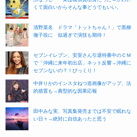
くて面白いからそんな事どうでもいい。
清野菜名 ドラマ「トットちゃん！」で黒柳
徹子役に 似過ぎで演技も期待！
セブンイレブン、安室さん引退特番中のＣＭ
で「沖縄に来年初出店」ネット反響→沖縄に
セブンないの？！びっくり！
中井りかのインスタねつ造画像がアップ、法
的措置も→典型的な因果応報
田中みな実、写真集発売までは不安で眠れな
い日々→絶対に自信あったと思う