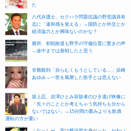
た
八代弁護士、セクハラ問題抗議の野党議員有
志に「違和感を覚える」→国防とか外交とか
経済協力とか興味ないのかな？
膳所、初戦敗退も野手の守備位置に驚きの声
→途中までは善戦したと思う
非難殺到「自らむくもうとしている…」浜崎
あゆみ→一世を風靡した歌手とは思えない
坂上忍、吉澤ひとみ容疑者のひき逃げ映像に
「先々のこととか考えちゃう気持ちも分から
ないではない」→15分間の重みよりも飲酒
運転の方が重い
ふなっしー 実は横須賀出身だった→かわい