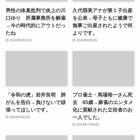
男性の体臭批判で炎上の川
久代萌美アナが第１子出産
口ゆり 所属事務所を解雇
を公表→母子ともに健康で
→今の時代的にアウトだっ
無事ご出産されたようで何
たね
よりです。
2024年8月11日
2024年8月9日
「令和の虎」岩井良明 肺
プロ雀士・馬場裕一さん死
がんを告白→負けないで頑
去 65歳→麻雀のエンタメ
張ってほしいです。
化に貢献された立役者のお
一人でした。
2024年8月2日
2024年7月30日