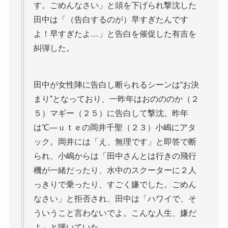
す。ごめんなさい」と頭を下げられ撃沈した
田中は「（告白するのが）早すぎたんです
よ！早すぎたよ…」と告白を催促した有吉を
糾弾した。
田中が女性陣に告白し断られるシーンは“お決
まり”となっており、一昨年はおのののか（２
５）マギー（２５）に告白して撃沈。昨年
は℃―ｕｔｅの岡井千聖（２３）小嶋にアタ
ック。岡井には「え、無理です」と即答で断
られ、小嶋からは「田中さんとは行きの飛行
機が一緒だったり、水中のスクーターに２人
っきりで乗ったり、すごく嫌でした。ごめん
なさい」と拒否され、田中は「ハワイで、そ
ういうこと言わないでよ。こんな人生、嫌だ
よ」と嘆いていた。