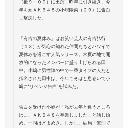
（後９・００）に出演。昨年に引き続き、今
年も元ＡＫＢ４８の小嶋陽菜（２９）に告白
し撃沈した。
「有吉の夏休み」はお笑い芸人の有吉弘行
（４３）が気心の知れた仲間たちとハワイで
夏休みを過ごす人気シリーズ。常夏の地で開
放的になったメンバーに盛り上げられる田
中。小嶋に男性陣の中で一番タイプの人だと
指名された田中は、今年こそはと息巻いて小
嶋に“リベンジ告白”を試みた。
告白を受けた小嶋が「私が去年と違うところ
は…、ＡＫＢ４８を卒業しました」と話し始
め、一同はどよめき。しかし、結局「無理で