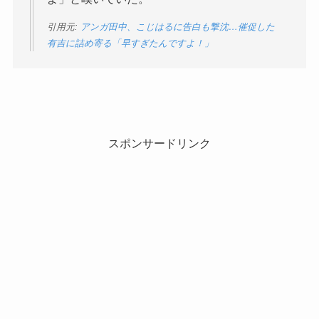
引用元:
アンガ田中、こじはるに告白も撃沈…催促した
有吉に詰め寄る「早すぎたんですよ！」
スポンサードリンク