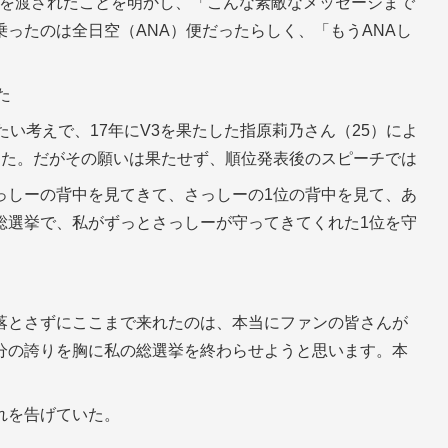
紙を渡されたことを明かし、「こんな素敵なメッセージまで
ったのは全日空（ANA）便だったらしく、「もうANAし
た
たい考えで、17年にV3を果たした指原莉乃さん（25）によ
した。だがその願いは果たせず、順位発表後のスピーチでは
っしーの背中を見てきて、さっしーの1位の背中を見て、あ
総選挙で、私がずっとさっしーが守ってきてくれた1位を守
」
落とさずにここまで来れたのは、本当にファンの皆さんが
分の誇りを胸に私の総選挙を終わらせようと思います。本
れを告げていた。