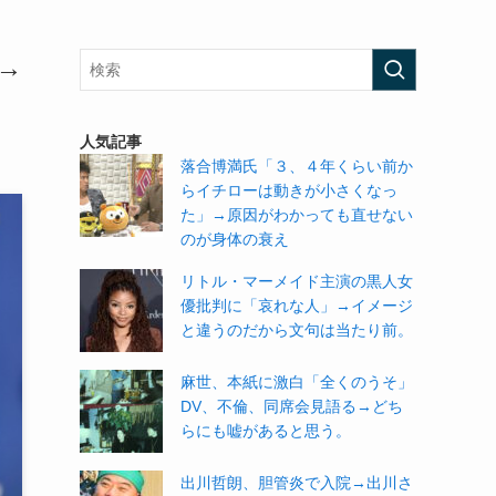
→
人気記事
落合博満氏「３、４年くらい前か
らイチローは動きが小さくなっ
た」→原因がわかっても直せない
のが身体の衰え
リトル・マーメイド主演の黒人女
優批判に「哀れな人」→イメージ
と違うのだから文句は当たり前。
麻世、本紙に激白「全くのうそ」
DV、不倫、同席会見語る→どち
らにも嘘があると思う。
出川哲朗、胆管炎で入院→出川さ