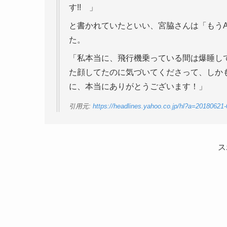
す!! 」
と書かれていたといい、宮脇さんは「もうA
た。
「私本当に、飛行機乗っている間は爆睡し
た顔してたのに気づいてくださって、しか
に、本当にありがとうございます！」
引用元:
https://headlines.yahoo.co.jp/hl?a=20180621-
ス