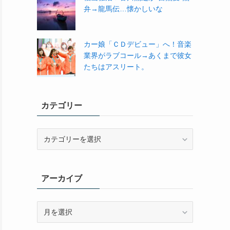
弁→龍馬伝…懐かしいな
カー娘「ＣＤデビュー」へ！音楽
業界がラブコール→あくまで彼女
たちはアスリート。
カテゴリー
カ
テ
ゴ
リ
アーカイブ
ー
ア
ー
カ