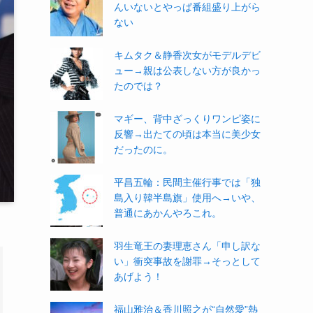
んいないとやっぱ番組盛り上がら
ない
キムタク＆静香次女がモデルデビ
ュー→親は公表しない方が良かっ
たのでは？
マギー、背中ざっくりワンピ姿に
反響→出たての頃は本当に美少女
だったのに。
平昌五輪：民間主催行事では「独
島入り韓半島旗」使用へ→いや、
普通にあかんやろこれ。
羽生竜王の妻理恵さん「申し訳な
い」衝突事故を謝罪→そっとして
あげよう！
福山雅治＆香川照之が“自然愛”熱