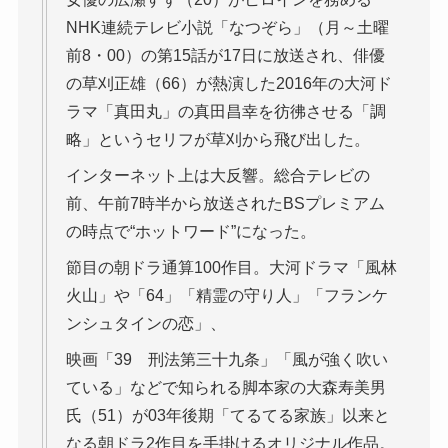
NHK連続テレビ小説「なつぞら」（月～土曜
前8・00）の第15話が17日に放送され、俳優
の草刈正雄（66）が熱演した2016年の大河ド
ラマ「真田丸」の真田昌幸を彷彿させる「調
略」というセリフが草刈から飛び出した。
インターネット上は大反響。総合テレビの
前、午前7時半から放送されたBSプレミアム
の時点で“ホットワード”になった。
節目の朝ドラ通算100作目。大河ドラマ「風林
火山」や「64」「精霊の守り人」「フランケ
ンシュタインの恋」、
映画「39 刑法第三十九条」「風が強く吹い
ている」などで知られる脚本家の大森寿美男
氏（51）が03年後期「てるてる家族」以来と
なる朝ドラ2作目を手掛けるオリジナル作品。