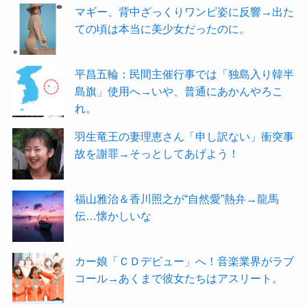
マギー、背中ざっくりワンピ姿に反響→出た
ての頃は本当に美少女だったのに。
平昌五輪：民間主催行事では「独島入り韓半
島旗」使用へ→いや、普通にあかんやろこ
れ。
羽生竜王の妻理恵さん「申し訳ない」衝突事
故を謝罪→そっとしてあげよう！
福山雅治＆香川照之が“自然愛”熱弁→龍馬
伝…懐かしいな
カー娘「ＣＤデビュー」へ！音楽業界がラブ
コール→あくまで彼女たちはアスリート。