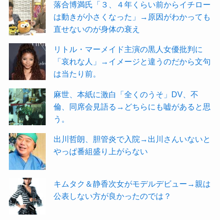
落合博満氏「３、４年くらい前からイチロー
は動きが小さくなった」→原因がわかっても
直せないのが身体の衰え
リトル・マーメイド主演の黒人女優批判に
「哀れな人」→イメージと違うのだから文句
は当たり前。
麻世、本紙に激白「全くのうそ」DV、不
倫、同席会見語る→どちらにも嘘があると思
う。
出川哲朗、胆管炎で入院→出川さんいないと
やっぱ番組盛り上がらない
キムタク＆静香次女がモデルデビュー→親は
公表しない方が良かったのでは？