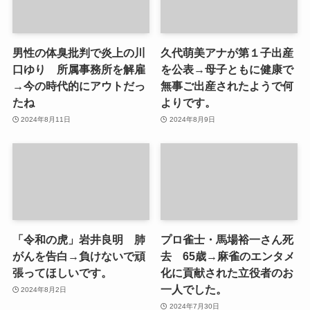
男性の体臭批判で炎上の川
久代萌美アナが第１子出産
口ゆり 所属事務所を解雇
を公表→母子ともに健康で
→今の時代的にアウトだっ
無事ご出産されたようで何
たね
よりです。
2024年8月11日
2024年8月9日
「令和の虎」岩井良明 肺
プロ雀士・馬場裕一さん死
がんを告白→負けないで頑
去 65歳→麻雀のエンタメ
張ってほしいです。
化に貢献された立役者のお
一人でした。
2024年8月2日
2024年7月30日