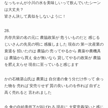
なっちゃんが小川の水を美味しいって飲んでいたシーン
は大丈夫？
皆さん決して真似をしないように！
28.
共存共栄の名の元に 農協政策が 危ういものだと 感じる
じいさんの先見の明に 感服しました 現在の 第一次産業の
衰退を 招いたのは 農協の 売ってやるから 農薬や農機具
は 農協から買え 金が無いなら 貸してやるの政策が 農協
を肥え太らせ 現在に至っていると感じます
かの石橋湛山氏は 農業は 自分達の食う分だけ作って 余っ
た物を 売れば 安売りせず 質の良いものを作れば 自ずと
高く売れると 言われました
今 食の自給率低下が叫ばれる 現在に 大変意義深いと感じ