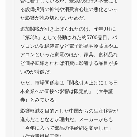
管に着手しているが、景気の先行き不安によ
る設備投資の抑制や消費者心理の悪化といっ
た影響が読み切れないためだ。
追加関税が引き上げられたのは、昨年9月に
「第3弾」として発動された約5700品目。パ
ソコンの記憶装置など電子部品や冷蔵庫やエ
アコンといった家電のほか、家具、食料品な
ど価格転嫁されれば消費に影響する品目が多
いのが特徴だ。
ただ、市場関係者は「関税引き上げによる日
本企業への直接の影響は限定的」（大手証
券）とみている。
影響軽減を目的とした中国からの生産移管が
進んだことなどが理由だ。メーカーからも
「今年に入って部品の供給網を変更した」
（住友重機械工業）、