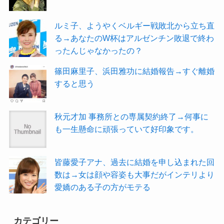
ルミ子、ようやくベルギー戦敗北から立ち直
る→あなたのW杯はアルゼンチン敗退で終わ
ったんじゃなかったの？
篠田麻里子、浜田雅功に結婚報告→すぐ離婚
すると思う
秋元才加 事務所との専属契約終了→何事に
も一生懸命に頑張っていて好印象です。
皆藤愛子アナ、過去に結婚を申し込まれた回
数は→女は顔や容姿も大事だがインテリより
愛嬌のある子の方がモテる
カテゴリー