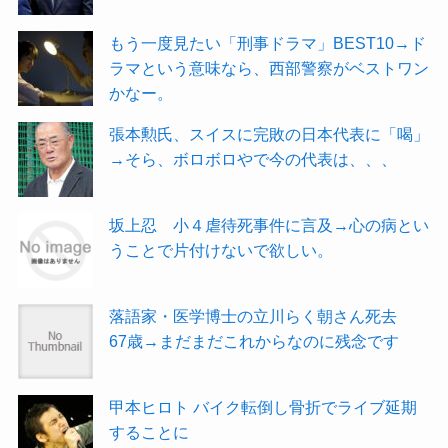
もう一度見たい「刑事ドラマ」BEST10→ド
ラマという意味なら、西部警察がベストワン
かなー。
張本勲氏、スイスに完敗の日本代表に「喝」
→そら、ボロボロやで今の代表は、、、
坂上忍 小４虐待死事件に言及→心の病とい
うことで片付けないで欲しい。
落語家・医学博士の立川らく朝さん死去
67歳→まだまだこれからなのに残念です
甲本ヒロト バイク転倒し骨折でライブ延期
することに