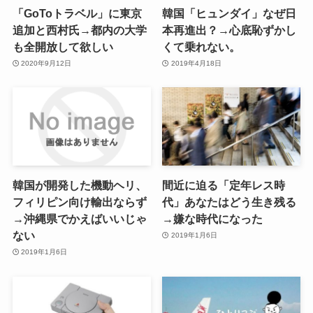
「GoToトラベル」に東京
韓国「ヒュンダイ」なぜ日
追加と西村氏→都内の大学
本再進出？→心底恥ずかし
も全開放して欲しい
くて乗れない。
2020年9月12日
2019年4月18日
韓国が開発した機動ヘリ、
間近に迫る「定年レス時
フィリピン向け輸出ならず
代」あなたはどう生き残る
→沖縄県でかえばいいじゃ
→嫌な時代になった
ない
2019年1月6日
2019年1月6日