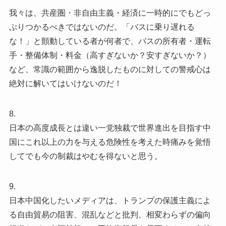
我々は、共産圏・非自由主義・経済に一時的にでもどっ
ぷりつかるべきではないのだ。「バスに乗り遅れる
な！」と顫動している者が何者で、バスの所有者・運転
手・整備体制・料金（高すぎないか？安すぎないか？）
など、常識の範囲から逸脱したものに対しての警戒心は
絶対に解いてはいけないのだ！
8.
日本の高度成長とは違い一党独裁で世界進出を目指す中
国にこれ以上の力を与える危険性を考えた時痛みを覚悟
してでも今の制裁はやむを得ないと思う。
9.
日本中国化したいメディアは、トランプの保護主義によ
る自由貿易の阻害、混乱などと批判、相変わらずの偏向