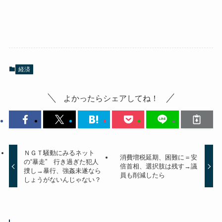
経済
よかったらシェアしてね！
ＮＧＴ騒動にみるネット
消費増税延期、困難に＝安
の“暴走” 行き過ぎた犯人
倍首相、選択肢は残す→議
捜し→暴行、強姦未遂なら
員も削減したら
しょうがないんじゃない？