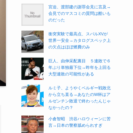
宮迫、渡部建の謝罪会見に言及→
会見でのマスコミの質問は酷いも
のだった
衝突実験で最高点、スバルXVが
世界一安全→カタログスペック上
の欠点はほぼ燃費のみ
巨人、由伸采配裏目 ５連敗で６
年ぶり単独最下位→昨年を上回る
大型連敗の可能性がある
ルミ子、ようやくベルギー戦敗北
から立ち直る→あなたのW杯はア
ルゼンチン敗退で終わったんじゃ
なかったの？
小倉智昭 渋谷ハロウィーンに苦
言→日本の警察舐められすぎ