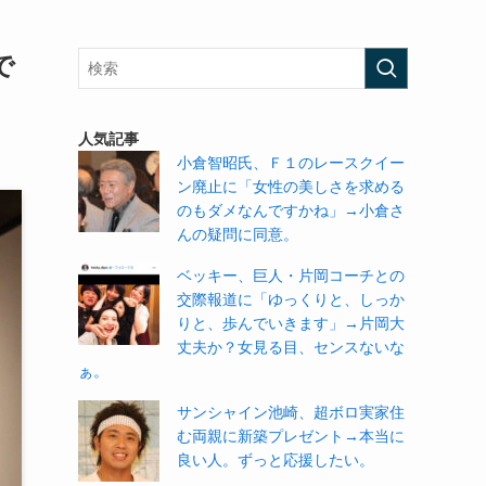
で
人気記事
小倉智昭氏、Ｆ１のレースクイー
ン廃止に「女性の美しさを求める
のもダメなんですかね」→小倉さ
んの疑問に同意。
ベッキー、巨人・片岡コーチとの
交際報道に「ゆっくりと、しっか
りと、歩んでいきます」→片岡大
丈夫か？女見る目、センスないな
ぁ。
サンシャイン池崎、超ボロ実家住
む両親に新築プレゼント→本当に
良い人。ずっと応援したい。