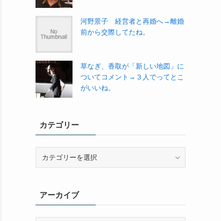
河野景子 経営者と再婚へ→離婚
前から交際してたね。
草なぎ、香取が「新しい地図」に
ついてコメント→３人でってとこ
がいいね。
カテゴリー
カ
テ
ゴ
リ
アーカイブ
ー