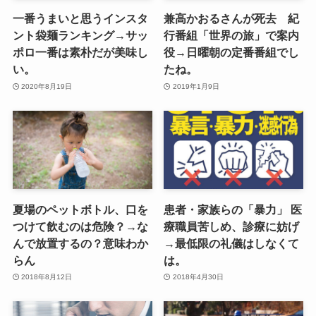
一番うまいと思うインスタ
兼高かおるさんが死去 紀
ント袋麺ランキング→サッ
行番組「世界の旅」で案内
ポロ一番は素朴だが美味し
役→日曜朝の定番番組でし
い。
たね。
2020年8月19日
2019年1月9日
夏場のペットボトル、口を
患者・家族らの「暴力」 医
つけて飲むのは危険？→な
療職員苦しめ、診療に妨げ
んで放置するの？意味わか
→最低限の礼儀はしなくて
らん
は。
2018年8月12日
2018年4月30日