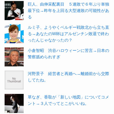
巨人、由伸采配裏目 ５連敗で６年ぶり単独
最下位→昨年を上回る大型連敗の可能性があ
る
ルミ子、ようやくベルギー戦敗北から立ち直
る→あなたのW杯はアルゼンチン敗退で終わ
ったんじゃなかったの？
小倉智昭 渋谷ハロウィーンに苦言→日本の
警察舐められすぎ
河野景子 経営者と再婚へ→離婚前から交際
してたね。
草なぎ、香取が「新しい地図」についてコメ
ント→３人でってとこがいいね。