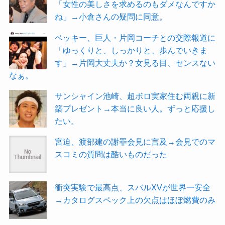
「女性の美しさを求めるのもダメなんですか
ね」→小倉さんの疑問に同意。
ベッキー、巨人・片岡コーチとの交際報道に
「ゆっくりと、しっかりと、歩んでいきま
す」→片岡大丈夫か？女見る目、センスない
なぁ。
サンシャイン池崎、超ボロ実家住む両親に新
築プレゼント→本当に良い人。ずっと応援し
たい。
宮迫、渡部建の謝罪会見に言及→会見でのマ
スコミの質問は酷いものだった
衝突実験で最高点、スバルXVが世界一安全
→カタログスペック上の欠点はほぼ燃費のみ