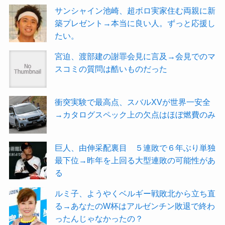
サンシャイン池崎、超ボロ実家住む両親に新
築プレゼント→本当に良い人。ずっと応援し
たい。
宮迫、渡部建の謝罪会見に言及→会見でのマ
スコミの質問は酷いものだった
衝突実験で最高点、スバルXVが世界一安全
→カタログスペック上の欠点はほぼ燃費のみ
巨人、由伸采配裏目 ５連敗で６年ぶり単独
最下位→昨年を上回る大型連敗の可能性があ
る
ルミ子、ようやくベルギー戦敗北から立ち直
る→あなたのW杯はアルゼンチン敗退で終わ
ったんじゃなかったの？