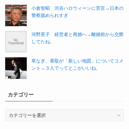
小倉智昭 渋谷ハロウィーンに苦言→日本の
警察舐められすぎ
河野景子 経営者と再婚へ→離婚前から交際
してたね。
草なぎ、香取が「新しい地図」についてコメ
ント→３人でってとこがいいね。
カテゴリー
カ
テ
ゴ