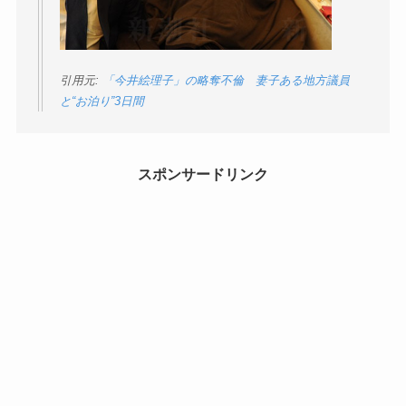
引用元:
「今井絵理子」の略奪不倫 妻子ある地方議員
と“お泊り”3日間
スポンサードリンク