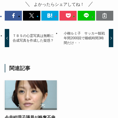
よかったらシェアしてね！
小柳ルミ子 サッカー観戦
ＴＢＳの心霊写真は無断に
年間2000回で睡眠時間3時
合成写真を作成した疑惑？
間だけ・・
関連記事
今井絵理子議員が略奪不倫