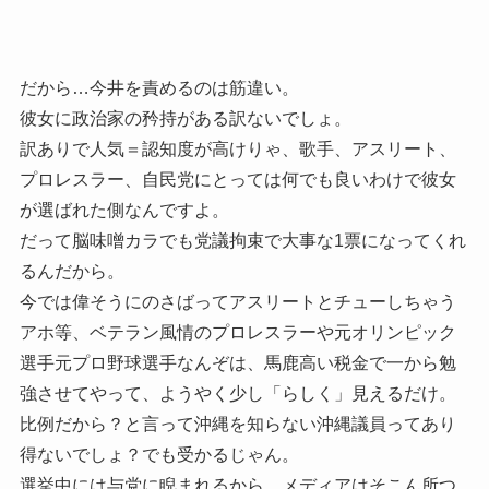
だから…今井を責めるのは筋違い。
彼女に政治家の矜持がある訳ないでしょ。
訳ありで人気＝認知度が高けりゃ、歌手、アスリート、
プロレスラー、自民党にとっては何でも良いわけで彼女
が選ばれた側なんですよ。
だって脳味噌カラでも党議拘束で大事な1票になってくれ
るんだから。
今では偉そうにのさばってアスリートとチューしちゃう
アホ等、ベテラン風情のプロレスラーや元オリンピック
選手元プロ野球選手なんぞは、馬鹿高い税金で一から勉
強させてやって、ようやく少し「らしく」見えるだけ。
比例だから？と言って沖縄を知らない沖縄議員ってあり
得ないでしょ？でも受かるじゃん。
選挙中には与党に睨まれるから、メディアはそこん所つ