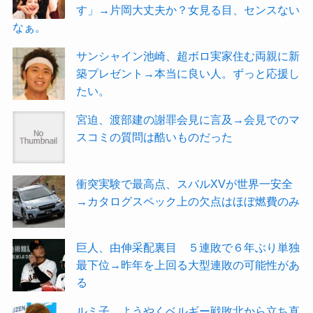
す」→片岡大丈夫か？女見る目、センスない
なぁ。
サンシャイン池崎、超ボロ実家住む両親に新
築プレゼント→本当に良い人。ずっと応援し
たい。
宮迫、渡部建の謝罪会見に言及→会見でのマ
スコミの質問は酷いものだった
衝突実験で最高点、スバルXVが世界一安全
→カタログスペック上の欠点はほぼ燃費のみ
巨人、由伸采配裏目 ５連敗で６年ぶり単独
最下位→昨年を上回る大型連敗の可能性があ
る
ルミ子、ようやくベルギー戦敗北から立ち直