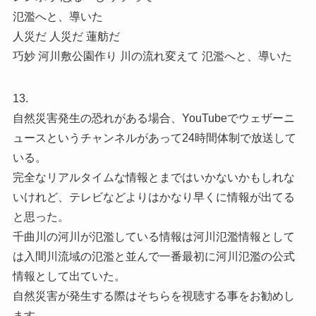
氾濫へと、導いた
人災だ 人災だ 蓮舫だ
巧妙 河川敷公園作り 川の流れ変えて 氾濫へと、導いた
13.
自然災害発生の恐れがある場合、YouTubeでウェザーニ
ュースというチャンネルがあって24時間体制で放送して
いる。
完全なリアルタイムな情報とまではいかないかもしれな
いけれど、テレビなどよりはかなり早くに情報が出てる
と思った。
千曲川の河川が氾濫している情報は河川氾濫情報として
は入間川流域の氾濫と並んで一番最初に河川氾濫の公式
情報として出ていた。
自然災害が発生する際はそちらを視聴する事をお勧めし
ます。