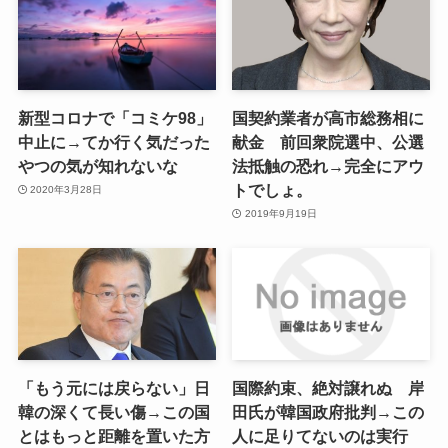
新型コロナで「コミケ98」
国契約業者が高市総務相に
中止に→てか行く気だった
献金 前回衆院選中、公選
やつの気が知れないな
法抵触の恐れ→完全にアウ
トでしょ。
2020年3月28日
2019年9月19日
「もう元には戻らない」日
国際約束、絶対譲れぬ 岸
韓の深くて長い傷→この国
田氏が韓国政府批判→この
とはもっと距離を置いた方
人に足りてないのは実行