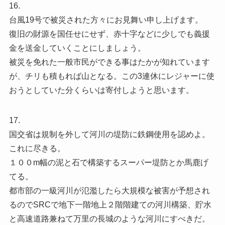
16.
台風19号で被災された方々にお見舞い申し上げます。
復旧の財源を国任せにせず、赤十字などに少しでも義援
金を送金していくことにしましょう。
被災を免れた一般市民ができる事はたかが知れています
が、チリも積もれば山となる。この3連休にレジャーに使
おうとしていた分くらいは寄付しようと思います。
17.
国交省は規制を外して河川の堤防に鉄鋼使用を認めよ。
これに尽きる。
１００m幅の泥と石で構築するスーパー堤防とか馬鹿げ
てる。
都市部の一級河川が氾濫したら大規模な被害が予想され
るのでSRCで地下一階地上２階階建ての河川構築、貯水
と高速道路兼ねて万里の長城のような河川にすべきだ。