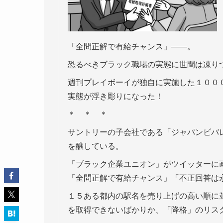
「全問正解で有給チャンス」――。
恐るべきブラック職場の実態に世間は凍り
週刊プレイボーイが独自に実施した１００
実態が浮き彫りになった！
＊ ＊ ＊
サントリーの子会社である「ジャパンビバ
を醸している。
「ブラック企業ユニオン」がツイッターに
「全問正解で有給チャンス」「不正回答は
１５ある都内の駅名を売り上げの高い順に
を取得できないばかりか、「降格」のリス