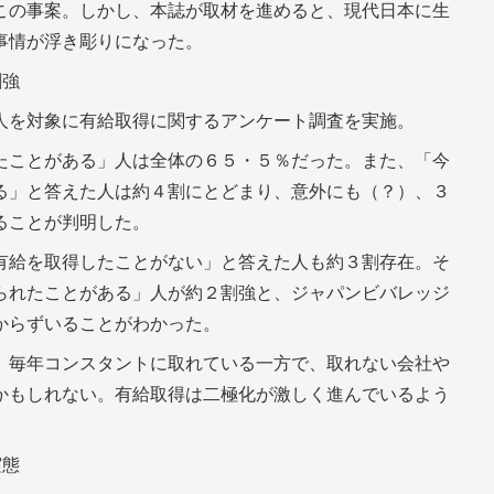
この事案。しかし、本誌が取材を進めると、現代日本に生
事情が浮き彫りになった。
割強
人を対象に有給取得に関するアンケート調査を実施。
たことがある」人は全体の６５・５％だった。また、「今
る」と答えた人は約４割にとどまり、意外にも（？）、３
ることが判明した。
有給を取得したことがない」と答えた人も約３割存在。そ
られたことがある」人が約２割強と、ジャパンビバレッジ
からずいることがわかった。
、毎年コンスタントに取れている一方で、取れない会社や
かもしれない。有給取得は二極化が激しく進んでいるよう
実態