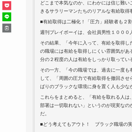
どこまで本気なのか、にわかには信じ難い
きるサラリーマンたちのリアルな有給取得
■有給取得は二極化！「圧力」経験者も２
週刊プレイボーイは、会社員男性１０００
その結果、「今年に入って、有給を取得し
の職場には有給を取得しにくい雰囲気があ
分の２程度の人は有給をしっかり取ってい
その一方、「今の職場では、過去に一度も
して、「周囲の圧力で有給取得を撤回させ
ばりのブラックな環境に身を置く人も少な
これらをまとめると、「有給を取れる人は
部署は一切取れない」というのが現実なの
だ。
■どう考えてもアウト！ ブラック職場の