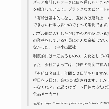
ざっと集計したデータに目を通したところ
を紹介していこう。ブラックなエピソード
「有給は基本的になし。夏休みは建前上、
できない仕事も多いのですべて消化できず
バブル期に入社しただけで今の地位にいる
の業務をしている社員にそんな余裕はない
なかった」（中小出版社）
制度的には一応あるものの、文化としての
また、会社によっては、独自の制度で有給
「有給は名目上、年間１０日間ありますが
得日を５日分、会社に指定されます。しか
ゃなくね？』と思うけど、５日休めるだけ
食品メーカー）
引用元: https://headlines.yahoo.co.jp/article?a=2018