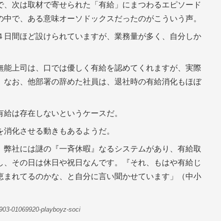
で、次は取材で寄せられた「有給」にまつわるエピソード
の中で、ある意味オーソドックスだったのがこういう声。
４日間ほど設けられていますが、業務量が多く、自分しか
。
無能上司は、口では優しく有給を認めてくれますが、実際
。なお、他部署の辞めた社員は、退社時の有給消化もほぼ
有給は存在しないというケースだ。
を消化させる動きもあるようだ。
、弊社には謎の『一斉休暇』なるシステムがあり、有給取
し、その日は休日や祝日なんです。『それ、もはや有給じ
恵まれてるのかな、と自分に言い聞かせています」（中小
0903-01069920-playboyz-soci