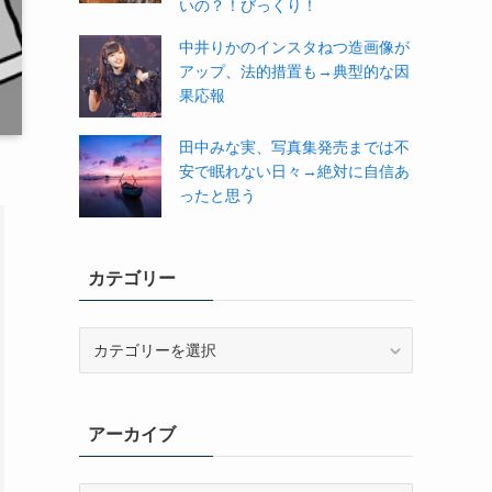
いの？！びっくり！
中井りかのインスタねつ造画像が
アップ、法的措置も→典型的な因
果応報
田中みな実、写真集発売までは不
安で眠れない日々→絶対に自信あ
ったと思う
カテゴリー
カ
テ
ゴ
リ
アーカイブ
ー