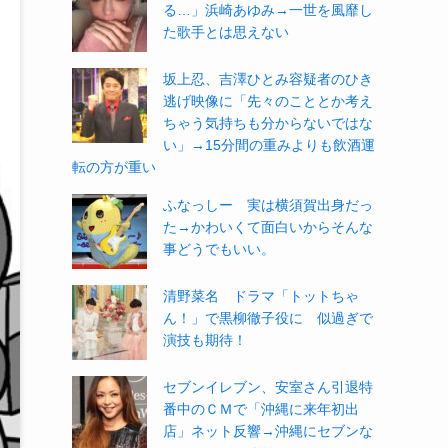
る…」浜崎あゆみ→一世を風靡し
た歌手とは思えない
坂上忍、吉澤ひとみ容疑者のひき
逃げ映像に「先々のこととか考え
ちゃう気持ちも分からないではな
い」→15分間の重みよりも飲酒運
転の方が重い
ふなっしー 実は横須賀出身だっ
た→かわいくて面白いからそんな
事どうでもいい。
清野菜名 ドラマ「トットちゃ
ん！」で黒柳徹子役に 似過ぎで
演技も期待！
セブンイレブン、安室さん引退特
番中のＣＭで「沖縄に来年初出
店」ネット反響→沖縄にセブンな