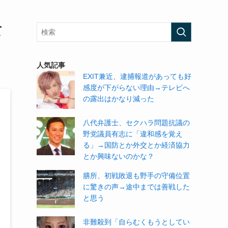
て
人気記事
EXIT兼近、逮捕報道があっても好
感度が下がらない理由→テレビへ
の露出はかなり減った
八代弁護士、セクハラ問題抗議の
野党議員有志に「違和感を覚え
る」→国防とか外交とか経済協力
とか興味ないのかな？
膳所、初戦敗退も野手の守備位置
に驚きの声→途中までは善戦した
と思う
非難殺到「自らむくもうとしてい