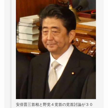
安倍晋三首相と野党４党首の党首討論が３０