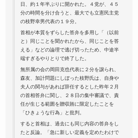
日、約１年半ぶりに開かれた。４党が、４５
分の時間を分け合うと、最大でも立憲民主党
の枝野幸男代表の１９分。
首相が本質をずらした答弁を多用し「（以前
と）同じことを聞かれたから、同じことを答
える」などの論理で逃げ切ったため、中途半
端すぎるやりとりで終了した。
無所属の会の岡田克也代表に２分を譲られ、
森友、加計問題にしぼった枝野氏は、自身や
夫人の関与があれば辞任するとした昨年２月
の首相答弁に関し、２８日の集中審議で、責
任が生じる範囲を贈収賄に限定したことを
「ひきょうな行為」と批判。
すると首相は、過去にも同じ内容の答弁をし
たと反論。「急に新しい定義を定めたわけで