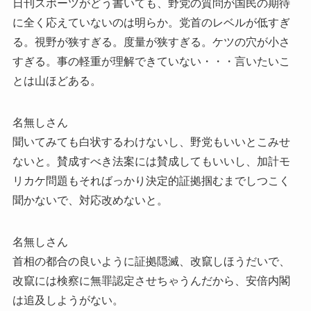
日刊スポーツがどう書いても、野党の質問が国民の期待
に全く応えていないのは明らか。党首のレベルが低すぎ
る。視野が狭すぎる。度量が狭すぎる。ケツの穴が小さ
すぎる。事の軽重が理解できていない・・・言いたいこ
とは山ほどある。
名無しさん
聞いてみても白状するわけないし、野党もいいとこみせ
ないと。賛成すべき法案には賛成してもいいし、加計モ
リカケ問題もそればっかり決定的証拠掴むまでしつこく
聞かないで、対応改めないと。
名無しさん
首相の都合の良いように証拠隠滅、改竄しほうだいで、
改竄には検察に無罪認定させちゃうんだから、安倍内閣
は追及しようがない。