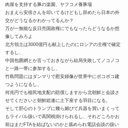
肉屋を支持する豚の楽園、ヤフコメ養豚場
おまえら安倍さんを叩いてるけどもし辞めたら日本の外
交がどうなるかわかってるんか？
万が一無能な反日売国政権にでもなったらどうなるか想
像してみろよ
北方領土は3000億円も献上したのにロシアの主権で確定
するし、
中国包囲網とか言っておきながら結局失敗してノコノコ
と一路一帯に参加するし、
竹島問題にはダンマリで慰安婦像が世界中にボコボコ建
つようになるし、
何兆円でも植民地支配の賠償しますから北朝鮮と会談さ
せてくださいと朝鮮総連に土下座する羽目になる。
そして肝心のトランプに幾ら媚びて兵器を買いまくって
もライバル扱いで高関税掛けられるし、それどころかお
前はまだFTAを結ばないのかと舐められ電話会談の扱い