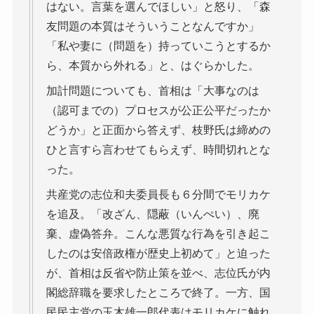
はない。言葉を選んでほしい」と怒り、「森
友問題の本質はそういうことなんですか」
「私や妻に（問題を）持っていこうとするか
ら、本質から外れる」と、はぐらかした。
加計問題についても、首相は「大事なのは
（認可までの）プロセスが公正公平だったか
どうか」と正面から答えず、枝野氏は締めの
ひと言すら言わせてもらえず、時間切れとな
った。
共産党の志位和夫委員長も６分間でモリカケ
を追及。「改ざん、隠蔽（いんぺい）、廃
棄、虚偽答弁。こんな悪質な行為を引き起こ
したのは安倍政権が歴史上初めて」と迫った
が、首相は反省や防止策を並べ、志位氏が内
閣総辞職を要求したところで終了。一方、国
民民主党の玉木雄一郎代表はモリカケに触れ