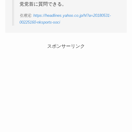
党党首に質問できる。
引用元:
https://headlines.yahoo.co.jp/hl?a=20180531-
00225160-nksports-soci
スポンサーリンク