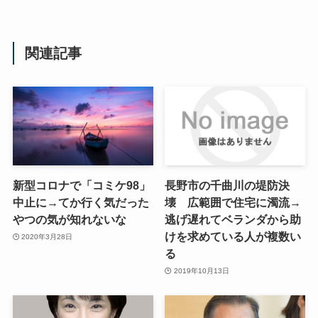
関連記事
新型コロナで「コミケ98」
長野市の千曲川の堤防決
中止に→てか行く気だった
壊 広範囲で住宅に濁流→
やつの気が知れないな
逃げ遅れてベランダから助
けを求めている人が複数い
2020年3月28日
る
2019年10月13日