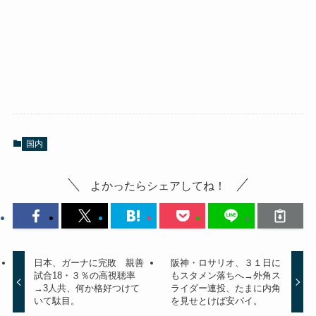
国内
よかったらシェアしてね！
日本、ガーナに完敗 親善
阪神・ロサリオ、３１日に
試合18・３％の高視聴率
もスタメン落ちへ→外角ス
→3人共、何か格好つけて
ライダー連投、たまに内角
いて駄目。
を見せとけば安パイ。