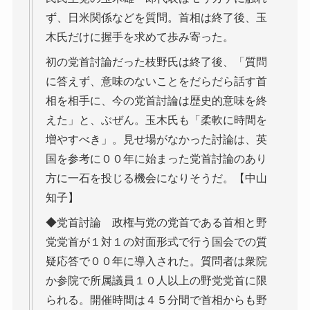
ず、日米関係などを質問。首相は終了後、玉
木氏だけに握手を求めて歩み寄った。
初の党首討論だった枝野氏は終了後、「質問
に答えず、意味のないことをだらだら話す首
相を相手に、今の党首討論は歴史的意味を終
えた」と、ぶぜん。玉木氏も「柔軟に時間を
増やすべき」。見せ場がなかった討論は、英
国を参考に００年に始まった党首討論のあり
方に一石を投じる機会になりそうだ。【中山
知子】
◆党首討論 政権与党の党首である首相と野
党党首が１対１の対面形式で行う国会での質
疑応答で００年に導入された。質問者は衆院
か参院で所属議員１０人以上の野党党首に限
られる。開催時間は４５分間で首相からも野