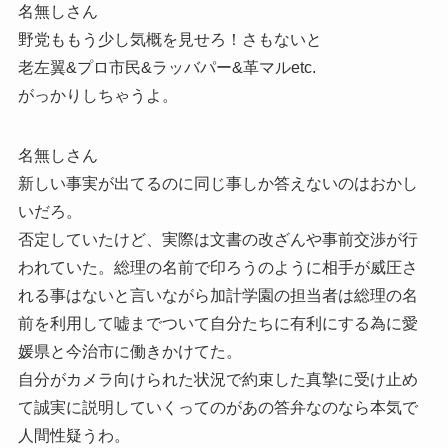
名無しさん
野党ももう少し気概を見せろ！さもないと
老左翼&プロ市民&ラッバパー&革マルetc.
がっかりしちゃうよ。
名無しさん
新しい事実が出てるのに同じ事しか答えないのはおかし
いだろ。
否定していたけど、実際は文書の改ざんや事前交渉が行
われていた。総理の名前で印ろうのように相手が威圧さ
れる事はないと言いながら加計学園の担当者は総理の名
前を利用して嘘までついて自分たちに有利にする為に愛
媛県と今治市に働きかけてた。
自分がカメラ向けられた状況で約束した真摯に受け止め
て誠実に説明していくってのがあの答弁なのなら本気で
人間性疑うわ。