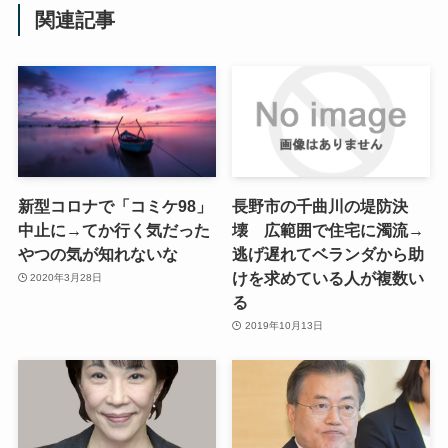
関連記事
新型コロナで「コミケ98」
長野市の千曲川の堤防決
中止に→てか行く気だった
壊 広範囲で住宅に濁流→
やつの気が知れないな
逃げ遅れてベランダから助
けを求めている人が複数い
2020年3月28日
る
2019年10月13日