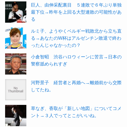
巨人、由伸采配裏目 ５連敗で６年ぶり単独
最下位→昨年を上回る大型連敗の可能性があ
る
ルミ子、ようやくベルギー戦敗北から立ち直
る→あなたのW杯はアルゼンチン敗退で終わ
ったんじゃなかったの？
小倉智昭 渋谷ハロウィーンに苦言→日本の
警察舐められすぎ
河野景子 経営者と再婚へ→離婚前から交際
してたね。
草なぎ、香取が「新しい地図」についてコメ
ント→３人でってとこがいいね。