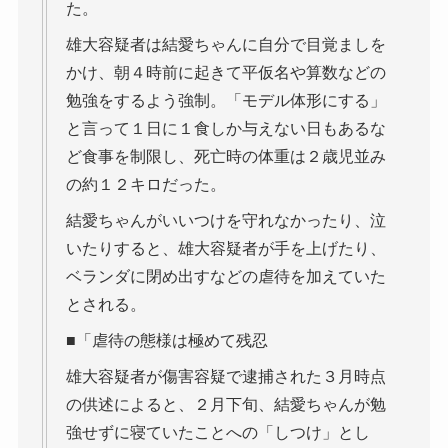
た。
雄大容疑者は結愛ちゃんに自分で目覚ましを
かけ、朝４時前に起きて平仮名や算数などの
勉強をするよう強制。「モデル体形にする」
と言って１日に１食しか与えない日もあるな
ど食事を制限し、死亡時の体重は２歳児並み
の約１２キロだった。
結愛ちゃんがいいつけを守れなかったり、泣
いたりすると、雄大容疑者が手を上げたり、
ベランダに閉め出すなどの虐待を加えていた
とされる。
■「虐待の態様は極めて残忍
雄大容疑者が傷害容疑で逮捕された３月時点
の供述によると、２月下旬、結愛ちゃんが勉
強せずに寝ていたことへの「しつけ」とし