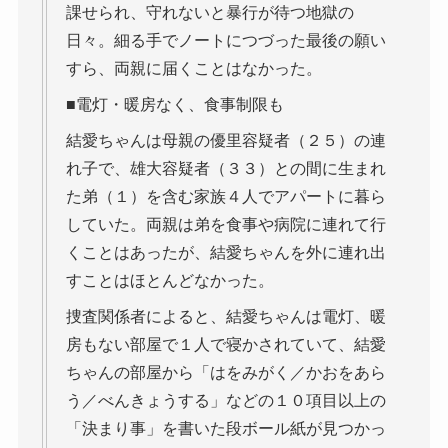
課せられ、守れないと暴行が待つ地獄の
日々。細る手でノートにつづった最後の願い
すら、両親に届くことはなかった。
■電灯・暖房なく、食事制限も
結愛ちゃんは母親の優里容疑者（２５）の連
れ子で、雄大容疑者（３３）との間に生まれ
た弟（１）を含む家族４人でアパートに暮ら
していた。両親は弟を食事や病院に連れて行
くことはあったが、結愛ちゃんを外に連れ出
すことはほとんどなかった。
捜査関係者によると、結愛ちゃんは電灯、暖
房もない部屋で１人で寝かされていて、結愛
ちゃんの部屋から「はをみがく／かおをあら
う／べんきょうする」などの１０項目以上の
「決まり事」を書いた段ボール紙が見つかっ