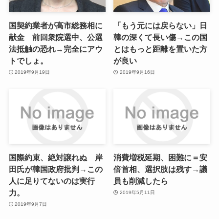
国契約業者が高市総務相に
「もう元には戻らない」日
献金 前回衆院選中、公選
韓の深くて長い傷→この国
法抵触の恐れ→完全にアウ
とはもっと距離を置いた方
トでしょ。
が良い
2019年9月19日
2019年9月16日
国際約束、絶対譲れぬ 岸
消費増税延期、困難に＝安
田氏が韓国政府批判→この
倍首相、選択肢は残す→議
人に足りてないのは実行
員も削減したら
力。
2019年5月11日
2019年9月7日