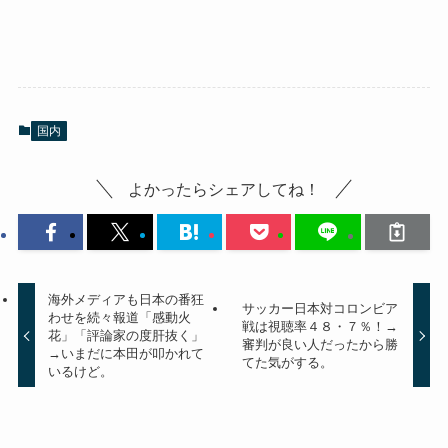
国内
よかったらシェアしてね！
海外メディアも日本の番狂
サッカー日本対コロンビア
わせを続々報道「感動火
戦は視聴率４８・７％！→
花」「評論家の度肝抜く」
審判が良い人だったから勝
→いまだに本田が叩かれて
てた気がする。
いるけど。