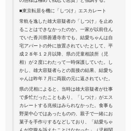
の態様は極めて残忍で悪質」と強調する。
■東京転居を機に「しつけ」エスカレート
常軌を逸した雄大容疑者の「しつけ」を止め
ることはできなかったのか。一家が以前住ん
でいた香川県善通寺市でも、結愛ちゃんは自
宅アパートの外に放置されていたとして、平
成２８年１２月以降、県の児童相談所（児
相）が２度にわたって一時保護していた。し
かし、雄大容疑者らとの面接の結果、結愛ち
ゃんは昨年７月に両親の元に返されていた。
県の児相によると、当時は雄大容疑者が仕事
で多忙だったこともあり、「しつけ」がエス
カレートする兆候はみられなかった。食事も
野菜中心ではあったものの、親子で一緒にお
菓子を手作りするなどしており、「結愛ちゃ
んが空腹を訴えたことはなかった」（児相関