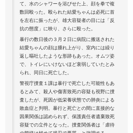
て、水のシャワーを浴びせた上、顔を拳で複
数回殴った。殴られた結愛ちゃんは必死に首
を左右に振ったが、雄大容疑者の目には「反
抗の態度」に映り、さらに殴った。
暴行の数日後の３月２日に病院に搬送された
結愛ちゃんの顔は腫れ上がり、室内には繰り
返し嘔吐したような形跡もあった。オムツ姿
で、トイレにいけないほど衰弱していたとみ
られ、同日に死亡した。
警視庁捜査１課は暴行で死亡した可能性もあ
るとみて、殺人や傷害致死の容疑も視野に捜
査したが、死因が低栄養状態での肺炎による
敗血症と判明。暴行と死亡との間に直接的な
因果関係は認められず、保護責任者遺棄致死
容疑での立件となった。捜査関係者は「虐待