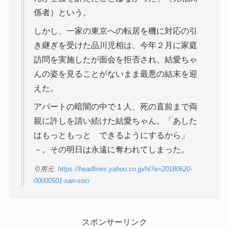
係者）という。
しかし、一家の東京への転居を機に対応の引
き継ぎを受けた品川児相は、今年２月に家庭
訪問を実施したが面会を拒否され、結愛ちゃ
んの姿を見ることがないまま最悪の結末を迎
えた。
アパートの暗闇の中で１人、死の直前まで両
親に許しを請い続けた結愛ちゃん。「あした
はもっともっと できるようにするから」
－。その明日は永遠に奪われてしまった。
引用元:
https://headlines.yahoo.co.jp/hl?a=20180620-
00000501-san-soci
スポンサーリンク