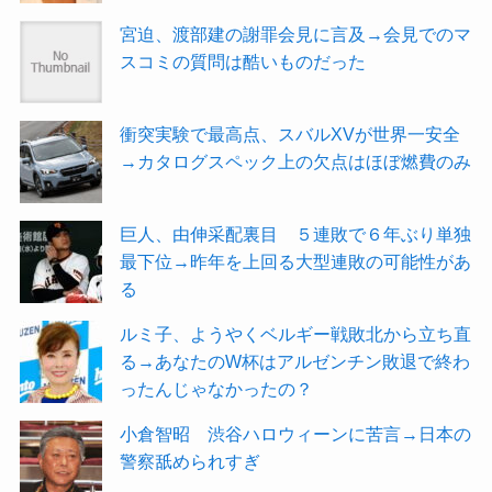
宮迫、渡部建の謝罪会見に言及→会見でのマ
スコミの質問は酷いものだった
衝突実験で最高点、スバルXVが世界一安全
→カタログスペック上の欠点はほぼ燃費のみ
巨人、由伸采配裏目 ５連敗で６年ぶり単独
最下位→昨年を上回る大型連敗の可能性があ
る
ルミ子、ようやくベルギー戦敗北から立ち直
る→あなたのW杯はアルゼンチン敗退で終わ
ったんじゃなかったの？
小倉智昭 渋谷ハロウィーンに苦言→日本の
警察舐められすぎ