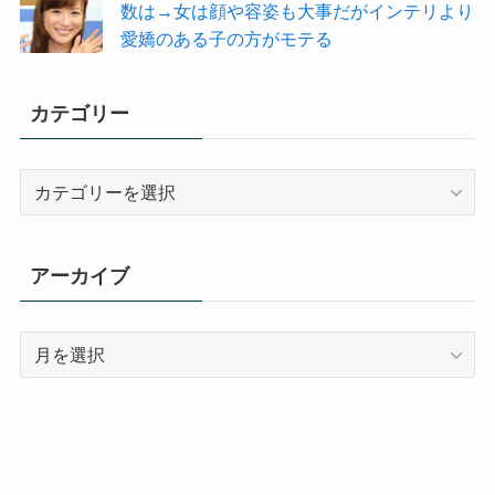
数は→女は顔や容姿も大事だがインテリより
愛嬌のある子の方がモテる
カテゴリー
カ
テ
ゴ
リ
アーカイブ
ー
ア
ー
カ
イ
ブ