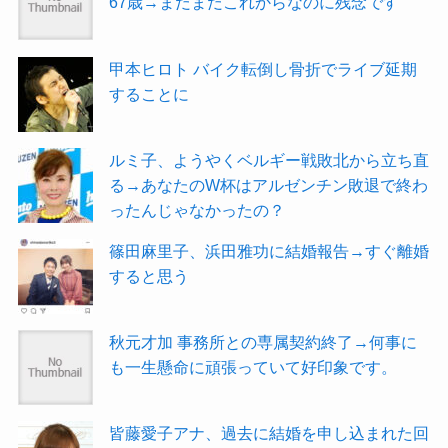
67歳→まだまだこれからなのに残念です
甲本ヒロト バイク転倒し骨折でライブ延期
することに
ルミ子、ようやくベルギー戦敗北から立ち直
る→あなたのW杯はアルゼンチン敗退で終わ
ったんじゃなかったの？
篠田麻里子、浜田雅功に結婚報告→すぐ離婚
すると思う
秋元才加 事務所との専属契約終了→何事に
も一生懸命に頑張っていて好印象です。
皆藤愛子アナ、過去に結婚を申し込まれた回