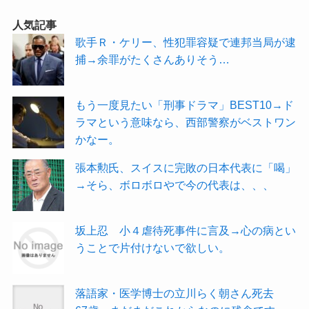
人気記事
歌手Ｒ・ケリー、性犯罪容疑で連邦当局が逮
捕→余罪がたくさんありそう…
もう一度見たい「刑事ドラマ」BEST10→ド
ラマという意味なら、西部警察がベストワン
かなー。
張本勲氏、スイスに完敗の日本代表に「喝」
→そら、ボロボロやで今の代表は、、、
坂上忍 小４虐待死事件に言及→心の病とい
うことで片付けないで欲しい。
落語家・医学博士の立川らく朝さん死去