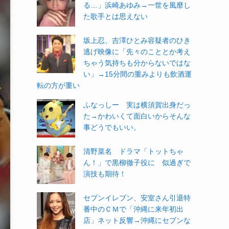
る…」浜崎あゆみ→一世を風靡し
た歌手とは思えない
坂上忍、吉澤ひとみ容疑者のひき
逃げ映像に「先々のこととか考え
ちゃう気持ちも分からないではな
い」→15分間の重みよりも飲酒運
転の方が重い
ふなっしー 実は横須賀出身だっ
た→かわいくて面白いからそんな
事どうでもいい。
清野菜名 ドラマ「トットちゃ
ん！」で黒柳徹子役に 似過ぎで
演技も期待！
セブンイレブン、安室さん引退特
番中のＣＭで「沖縄に来年初出
店」ネット反響→沖縄にセブンな