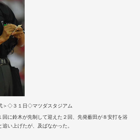
武＞◇３１日◇マツダスタジアム
１回に鈴木が先制して迎えた２回、先発薮田が８安打を浴
と追い上げたが、及ばなかった。