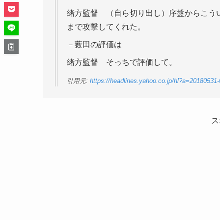
緒方監督 （自ら切り出し）序盤からこう
まで攻撃してくれた。
－薮田の評価は
緒方監督 そっちで評価して。
引用元:
https://headlines.yahoo.co.jp/hl?a=20180531
ス