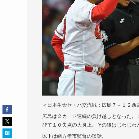
＜日本生命セ・パ交流戦：広島７－１２西
広島は２カード連続の負け越しとなった。
びて１０失点の大炎上。その後はじわじわ
以下は緒方孝市監督の談話。