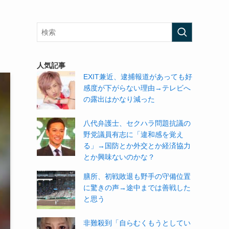
。
人気記事
EXIT兼近、逮捕報道があっても好
感度が下がらない理由→テレビへ
の露出はかなり減った
八代弁護士、セクハラ問題抗議の
野党議員有志に「違和感を覚え
る」→国防とか外交とか経済協力
とか興味ないのかな？
膳所、初戦敗退も野手の守備位置
に驚きの声→途中までは善戦した
と思う
非難殺到「自らむくもうとしてい