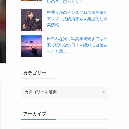
いの？！びっくり！
中井りかのインスタねつ造画像が
アップ、法的措置も→典型的な因
果応報
田中みな実、写真集発売までは不
安で眠れない日々→絶対に自信あ
ったと思う
カテゴリー
カ
テ
ゴ
リ
アーカイブ
ー