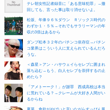
テレ朝女性記者録音に「ある意味犯罪」→撤
回しても、言った事は取り消せないよ。
松坂、年俸９６％ダウン Ｒソックス時代の
わずか１・５％→それでもサラリーマンの年
収の3倍はあるから
ダンプ松本３２年のパチンコ依存症→パチン
コ業界はこういう人に支えられているんだろ
うな。
＜森星＞アン・ハサウェイらセレブに囲まれ
落ち込む→もう、白人セレブを崇拝するの止
めたら？
「アメトーーク！」が謝罪 西成高校は本当
に荒れている？→クレームが大好き人間がい
るからね
夏菜、食欲がやばいと言いながらすっぴん風