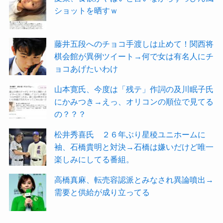
ショットを晒すｗ
藤井五段へのチョコ手渡しは止めて！関西将
棋会館が異例ツイート→何で女は有名人にチ
ョコあげたいわけ
山本寛氏、今度は「残テ」作詞の及川眠子氏
にかみつき→えっ、オリコンの順位で見てる
の？？？
松井秀喜氏 ２６年ぶり星稜ユニホームに
袖、石橋貴明と対決→石橋は嫌いだけど唯一
楽しみにしてる番組。
高橋真麻、転売容認派とみなされ異論噴出→
需要と供給が成り立ってる