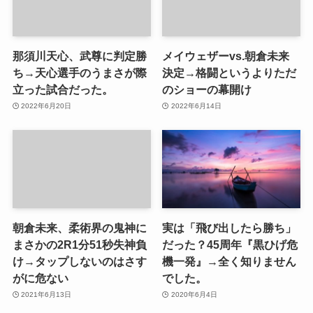
那須川天心、武尊に判定勝
メイウェザーvs.朝倉未来
ち→天心選手のうまさが際
決定→格闘というよりただ
立った試合だった。
のショーの幕開け
2022年6月20日
2022年6月14日
朝倉未来、柔術界の鬼神に
実は「飛び出したら勝ち」
まさかの2R1分51秒失神負
だった？45周年『黒ひげ危
け→タップしないのはさす
機一発』→全く知りません
がに危ない
でした。
2021年6月13日
2020年6月4日