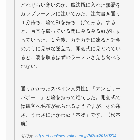
どれぐらい寒いのか、魔法瓶に入れた熱湯を
カップラーメンに注いでみた。注意書き通り
４分待ち、箸で麺を持ち上げてみる。する
と、写真を撮っている間にみるみる麺が固ま
っていった。１分後、カチカチに凍ると針金
のように見事な逆立ち。開会式に見とれてい
ると、暖を取るはずのラーメンさえも食べら
れない。
通りかかったスペイン人男性は「アンビリー
バボー！」と箸を持って絶句した。開会式で
は観客へ毛布が配られるようですが、その寒
さ、うわさにたがわぬ「本物」です。【松本
航】
引用元:
https://headlines.yahoo.co.jp/hl?a=20180204-