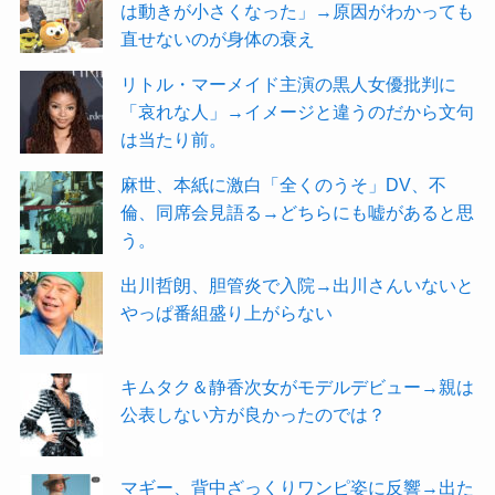
は動きが小さくなった」→原因がわかっても
直せないのが身体の衰え
リトル・マーメイド主演の黒人女優批判に
「哀れな人」→イメージと違うのだから文句
は当たり前。
麻世、本紙に激白「全くのうそ」DV、不
倫、同席会見語る→どちらにも嘘があると思
う。
出川哲朗、胆管炎で入院→出川さんいないと
やっぱ番組盛り上がらない
キムタク＆静香次女がモデルデビュー→親は
公表しない方が良かったのでは？
マギー、背中ざっくりワンピ姿に反響→出た