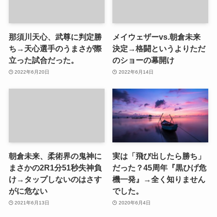
那須川天心、武尊に判定勝
メイウェザーvs.朝倉未来
ち→天心選手のうまさが際
決定→格闘というよりただ
立った試合だった。
のショーの幕開け
2022年6月20日
2022年6月14日
朝倉未来、柔術界の鬼神に
実は「飛び出したら勝ち」
まさかの2R1分51秒失神負
だった？45周年『黒ひげ危
け→タップしないのはさす
機一発』→全く知りません
がに危ない
でした。
2021年6月13日
2020年6月4日