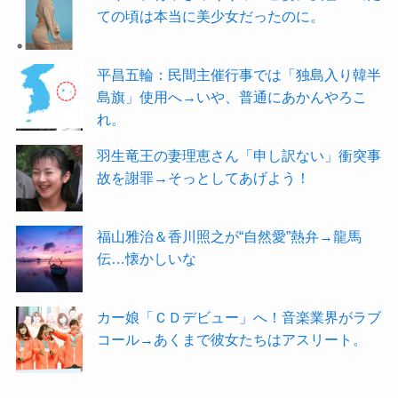
ての頃は本当に美少女だったのに。
平昌五輪：民間主催行事では「独島入り韓半
島旗」使用へ→いや、普通にあかんやろこ
れ。
羽生竜王の妻理恵さん「申し訳ない」衝突事
故を謝罪→そっとしてあげよう！
福山雅治＆香川照之が“自然愛”熱弁→龍馬
伝…懐かしいな
カー娘「ＣＤデビュー」へ！音楽業界がラブ
コール→あくまで彼女たちはアスリート。