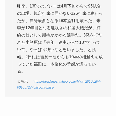
昨季、1軍でのプレーは4月下旬からで95試合
の出場。規定打席に届かない326打席に終わっ
たが、自身最多となる18本塁打を放った。来
季が12年目となる遅咲きの和製大砲だが、打
線の核として期待がかかる選手だ。3発を打た
れた小笠原は「去年、途中からで18本打って
いて、やっぱり凄いなと思いました」と脱
帽。2日には吉見一起からも10本の柵越えを放
っていた福田に、本格化の予感が漂ってい
る。
引用元:
https://headlines.yahoo.co.jp/hl?a=20180204-
00105727-fullcount-base