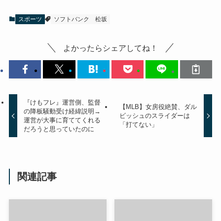
スポーツ
ソフトバンク
松坂
よかったらシェアしてね！
『けもフレ』運営側、監督
【MLB】女房役絶賛、ダル
の降板騒動受け経緯説明→
ビッシュのスライダーは
運営が大事に育ててくれる
「打てない」
だろうと思っていたのに
関連記事