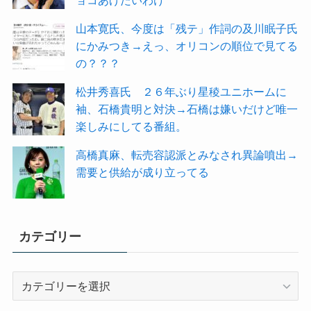
山本寛氏、今度は「残テ」作詞の及川眠子氏
にかみつき→えっ、オリコンの順位で見てる
の？？？
松井秀喜氏 ２６年ぶり星稜ユニホームに
袖、石橋貴明と対決→石橋は嫌いだけど唯一
楽しみにしてる番組。
高橋真麻、転売容認派とみなされ異論噴出→
需要と供給が成り立ってる
カテゴリー
カ
テ