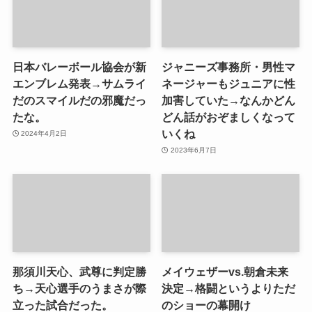
日本バレーボール協会が新
ジャニーズ事務所・男性マ
エンブレム発表→サムライ
ネージャーもジュニアに性
だのスマイルだの邪魔だっ
加害していた→なんかどん
たな。
どん話がおぞましくなって
いくね
2024年4月2日
2023年6月7日
那須川天心、武尊に判定勝
メイウェザーvs.朝倉未来
ち→天心選手のうまさが際
決定→格闘というよりただ
立った試合だった。
のショーの幕開け