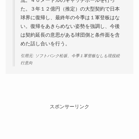
流。４０メートルのキャッチボールを行っ
た。３年１２億円（推定）の大型契約で日本
球界に復帰し、最終年の今季は１軍登板はな
い。復帰をあきらめない姿勢を強調し、今後
は契約延長の意思がある球団側と条件面を含
めた話し合いを行う。
引用元: ソフトバンク松坂、今季１軍登板なしも現役続
行意向
スポンサーリンク