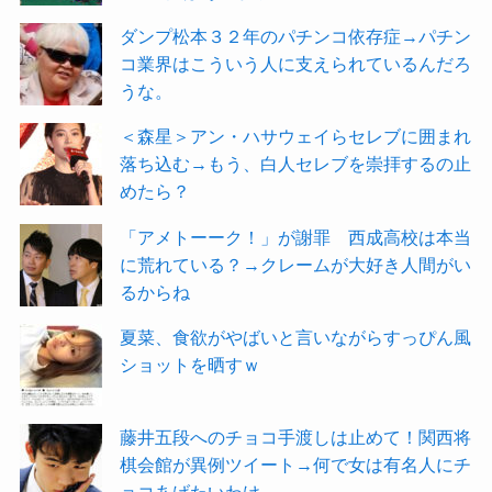
ダンプ松本３２年のパチンコ依存症→パチン
コ業界はこういう人に支えられているんだろ
うな。
＜森星＞アン・ハサウェイらセレブに囲まれ
落ち込む→もう、白人セレブを崇拝するの止
めたら？
「アメトーーク！」が謝罪 西成高校は本当
に荒れている？→クレームが大好き人間がい
るからね
夏菜、食欲がやばいと言いながらすっぴん風
ショットを晒すｗ
藤井五段へのチョコ手渡しは止めて！関西将
棋会館が異例ツイート→何で女は有名人にチ
ョコあげたいわけ