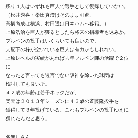
残り４人はいずれも巨人で選手として復帰していない。
（松井秀喜・桑田真澄はそのまま引退。
高橋尚成は横浜、村田透は日本ハムへ移籍。）
上原浩治を巨人が獲るとしたら将来の指導者も込みか。
ブルペンの投手はいくらいても良いので、
支配下の枠が空いている巨人は有力かもしれない。
上原レベルの実績があれば去年ブルペン陣の活躍で２位
に
なったと言っても過言でない阪神を除いた球団は
検討しても良い所。
４２歳の年齢は若干ネックだが、
楽天は２０１３年シーズンに４３歳の斉藤隆投手を
獲得して３年投げている。これもブルペンの投手ゆえに
獲れたんだと思う。
名無しさん