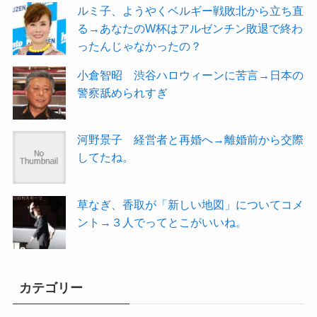
ルミ子、ようやくベルギー戦敗北から立ち直
る→あなたのW杯はアルゼンチン敗退で終わ
ったんじゃなかったの？
小倉智昭 渋谷ハロウィーンに苦言→日本の
警察舐められすぎ
河野景子 経営者と再婚へ→離婚前から交際
してたね。
草なぎ、香取が「新しい地図」についてコメ
ント→３人でってとこがいいね。
カテゴリー