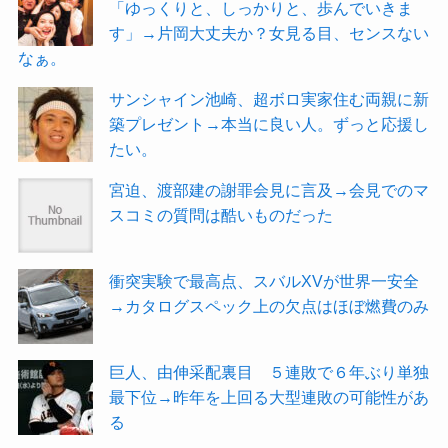
「ゆっくりと、しっかりと、歩んでいきま
す」→片岡大丈夫か？女見る目、センスない
なぁ。
サンシャイン池崎、超ボロ実家住む両親に新
築プレゼント→本当に良い人。ずっと応援し
たい。
宮迫、渡部建の謝罪会見に言及→会見でのマ
スコミの質問は酷いものだった
衝突実験で最高点、スバルXVが世界一安全
→カタログスペック上の欠点はほぼ燃費のみ
巨人、由伸采配裏目 ５連敗で６年ぶり単独
最下位→昨年を上回る大型連敗の可能性があ
る