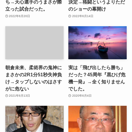
ち→天心選手のうまさが際
決定→格闘というよりただ
立った試合だった。
のショーの幕開け
2022年6月20日
2022年6月14日
朝倉未来、柔術界の鬼神に
実は「飛び出したら勝ち」
まさかの2R1分51秒失神負
だった？45周年『黒ひげ危
け→タップしないのはさす
機一発』→全く知りません
がに危ない
でした。
2021年6月13日
2020年6月4日