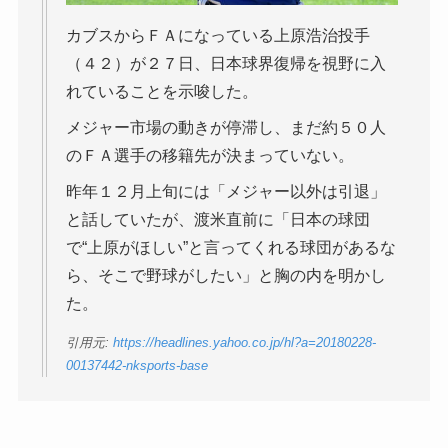
カブスからＦＡになっている上原浩治投手
（４２）が２７日、日本球界復帰を視野に入
れていることを示唆した。
メジャー市場の動きが停滞し、まだ約５０人
のＦＡ選手の移籍先が決まっていない。
昨年１２月上旬には「メジャー以外は引退」
と話していたが、渡米直前に「日本の球団
で“上原がほしい”と言ってくれる球団があるな
ら、そこで野球がしたい」と胸の内を明かし
た。
引用元:
https://headlines.yahoo.co.jp/hl?a=20180228-
00137442-nksports-base