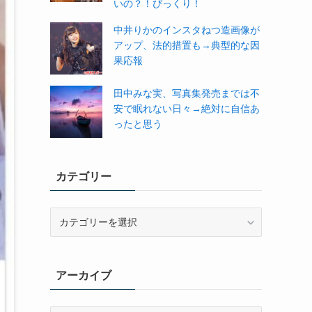
いの？！びっくり！
中井りかのインスタねつ造画像が
アップ、法的措置も→典型的な因
果応報
田中みな実、写真集発売までは不
安で眠れない日々→絶対に自信あ
ったと思う
カテゴリー
カ
テ
ゴ
リ
アーカイブ
ー