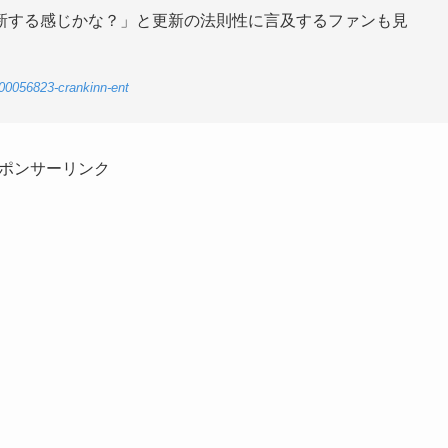
新する感じかな？」と更新の法則性に言及するファンも見
-00056823-crankinn-ent
ポンサーリンク