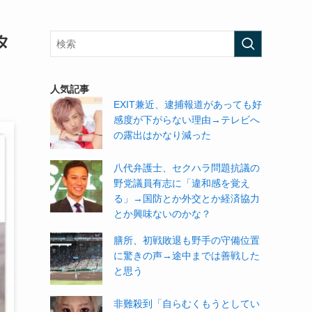
タ
人気記事
EXIT兼近、逮捕報道があっても好
感度が下がらない理由→テレビへ
の露出はかなり減った
八代弁護士、セクハラ問題抗議の
野党議員有志に「違和感を覚え
る」→国防とか外交とか経済協力
とか興味ないのかな？
膳所、初戦敗退も野手の守備位置
に驚きの声→途中までは善戦した
と思う
非難殺到「自らむくもうとしてい