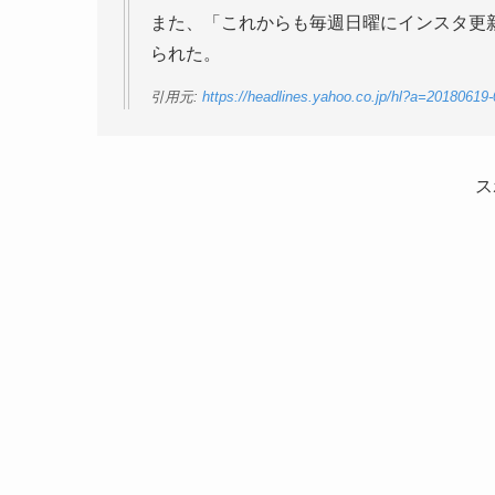
また、「これからも毎週日曜にインスタ更
られた。
引用元:
https://headlines.yahoo.co.jp/hl?a=20180619
ス