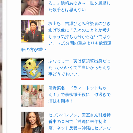
る…」浜崎あゆみ→一世を風靡し
た歌手とは思えない
坂上忍、吉澤ひとみ容疑者のひき
逃げ映像に「先々のこととか考え
ちゃう気持ちも分からないではな
い」→15分間の重みよりも飲酒運
転の方が重い
ふなっしー 実は横須賀出身だっ
た→かわいくて面白いからそんな
事どうでもいい。
清野菜名 ドラマ「トットちゃ
ん！」で黒柳徹子役に 似過ぎで
演技も期待！
セブンイレブン、安室さん引退特
番中のＣＭで「沖縄に来年初出
店」ネット反響→沖縄にセブンな