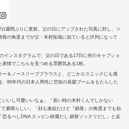
ムを約1週間ぶりに更新。父の日にアップされた写真に対し、ツ
鎖骨の角度までが父・木村拓哉に似ていると評判になって
女のインスタグラムで、父の日である17日に何のキャプショ
た表情でこちらを見つめる雰囲気ある1枚。
ラー＆ノースリーブブラウスと、どこかエスニックにも感
は、90年代の日本人男性に空前の長髪ブームをもたらした
っこいいし可愛いいなぁ」「若い時の木村くんでしかない
てて素晴らしい」「顔も激似だけど『鎖骨』の角度までも似
恐るべしDNA スッピン綺麗だし 鎖骨ソックリだし」と反