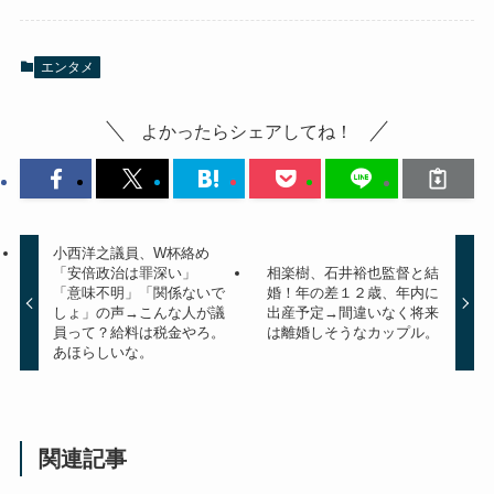
エンタメ
よかったらシェアしてね！
小西洋之議員、W杯絡め
「安倍政治は罪深い」
相楽樹、石井裕也監督と結
「意味不明」「関係ないで
婚！年の差１２歳、年内に
しょ」の声→こんな人が議
出産予定→間違いなく将来
員って？給料は税金やろ。
は離婚しそうなカップル。
あほらしいな。
関連記事