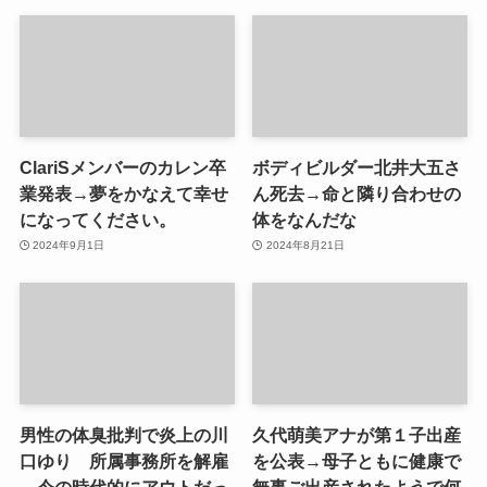
ClariSメンバーのカレン卒
ボディビルダー北井大五さ
業発表→夢をかなえて幸せ
ん死去→命と隣り合わせの
になってください。
体をなんだな
2024年9月1日
2024年8月21日
男性の体臭批判で炎上の川
久代萌美アナが第１子出産
口ゆり 所属事務所を解雇
を公表→母子ともに健康で
→今の時代的にアウトだっ
無事ご出産されたようで何