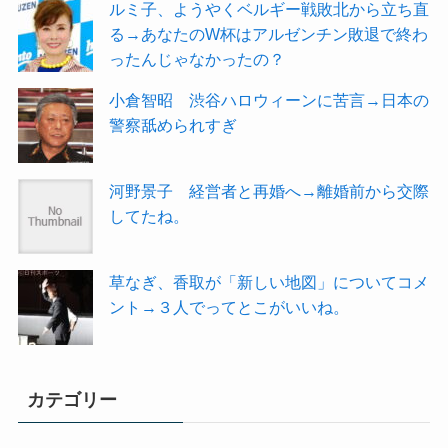
ルミ子、ようやくベルギー戦敗北から立ち直
る→あなたのW杯はアルゼンチン敗退で終わ
ったんじゃなかったの？
小倉智昭 渋谷ハロウィーンに苦言→日本の
警察舐められすぎ
河野景子 経営者と再婚へ→離婚前から交際
してたね。
草なぎ、香取が「新しい地図」についてコメ
ント→３人でってとこがいいね。
カテゴリー