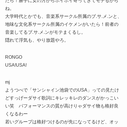
たら！勝手に女の方からホイホイ寄ってきてモテるから
ね。
大学時代とかでも、音楽系サークル所属のブ.サ.メ.ンと、
地味な文化系サークル所属のイケメンがいたら！前者の
音楽してるブ.サ.メ.ンがモテまくるし。
隠れて浮気も、やり放題やろ。
RONGO
USA!USA!
mj
ようつべで「サンシャイン池袋でのUSA」っての見たけ
どすっげーダサイ歌詞にキレッキレのダンスがかっこい
い笑 パフォーマンスの質が高けりゃダサイ物も格好良
くなるわー
若いグループは格好つけるのが先になってるけど、オッ