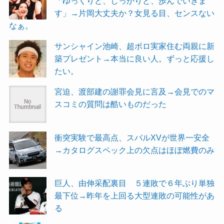
「ゆっくりと、しっかりと、歩んでいきま
す」→片岡大丈夫か？女見る目、センスない
なぁ。
サンシャイン池崎、超ボロ実家住む両親に新
築プレゼント→本当に良い人。ずっと応援し
たい。
宮迫、渡部建の謝罪会見に言及→会見でのマ
スコミの質問は酷いものだった
衝突実験で最高点、スバルXVが世界一安全
→カタログスペック上の欠点はほぼ燃費のみ
巨人、由伸采配裏目 ５連敗で６年ぶり単独
最下位→昨年を上回る大型連敗の可能性があ
る