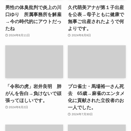
男性の体臭批判で炎上の川
久代萌美アナが第１子出産
口ゆり 所属事務所を解雇
を公表→母子ともに健康で
→今の時代的にアウトだっ
無事ご出産されたようで何
たね
よりです。
2024年8月11日
2024年8月9日
「令和の虎」岩井良明 肺
プロ雀士・馬場裕一さん死
がんを告白→負けないで頑
去 65歳→麻雀のエンタメ
張ってほしいです。
化に貢献された立役者のお
一人でした。
2024年8月2日
2024年7月30日