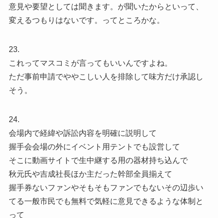
意見や要望としては聞きます。が聞いたからといって、
変えるつもりはないです。ってところかな。
23.
これってマスコミが言ってもいいんですよね。
ただ事前申請でややこしい人を排除して味方だけ承認し
そう。
24.
会場内で経緯や訴訟内容を明確に説明して
握手会会場の外にイベント用テントでも設営して
そこに動画サイトで生中継する用の器材持ち込んで
秋元氏や吉成社長ほか主だった幹部全員揃えて
握手券ないファンやそもそもファンでもないその辺歩い
てる一般市民でも無料で気軽に意見できるような体制と
って