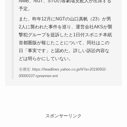
NMB、NGT、STUの各劇場支配人が出席する
予定。
また、昨年12月にNGTの山口真帆（23）が男
2人に襲われた事件を巡り、運営会社AKSが襲
撃犯グループを提訴したと1日付スポニチ本紙
首都圏版が報じたことについて、同社はこの
日「事実です」と認めた。詳しい訴訟内容な
どは明らかにしていない。
引用元: https://headlines.yahoo.co.jp/hl?a=20190502-
00000107-spnannex-ent
スポンサーリンク