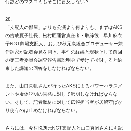
何故どのマスコミもそこに言及しない？
28.
「支配人の部屋」よりも公演より何よりも、まずはAKS
の吉成夏子社長、松村匠運営責任者・取締役、早川麻衣
子NGT劇場支配人、および秋元康総合プロデューサー兼
作詞家が記者会見を開き、事件の経緯と現状そして前回
の第三者委員会調査報告書説明会で受けて検討すると約
束した課題の回答をしなければならない。
また、山口真帆さんが行ったAKSによるパワーハラスメ
ントや虚偽説明の告発に対して釈明しなければならな
い。そして、記者取材に対して広報担当者が居留守ばか
り使うのは止めなければならない。
さらには、今村悦朗元NGT支配人と山口真帆さんにも記