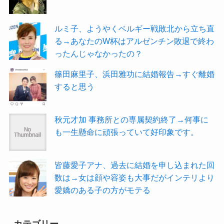
ルミ子、ようやくベルギー戦敗北から立ち直
る→あなたのW杯はアルゼンチン敗退で終わ
ったんじゃなかったの？
篠田麻里子、浜田雅功に結婚報告→すぐ離婚
すると思う
秋元才加 事務所との専属契約終了→何事に
も一生懸命に頑張っていて好印象です。
皆藤愛子アナ、過去に結婚を申し込まれた回
数は→女は顔や容姿も大事だがインテリより
愛嬌のある子の方がモテる