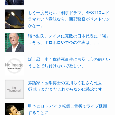
もう一度見たい「刑事ドラマ」BEST10→ド
ラマという意味なら、西部警察がベストワン
かなー。
張本勲氏、スイスに完敗の日本代表に「喝」
→そら、ボロボロやで今の代表は、、、
坂上忍 小４虐待死事件に言及→心の病とい
うことで片付けないで欲しい。
落語家・医学博士の立川らく朝さん死去
67歳→まだまだこれからなのに残念です
甲本ヒロト バイク転倒し骨折でライブ延期
することに