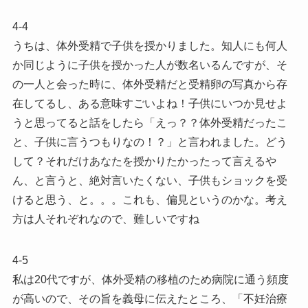
4-4
うちは、体外受精で子供を授かりました。知人にも何人
か同じように子供を授かった人が数名いるんですが、そ
の一人と会った時に、体外受精だと受精卵の写真から存
在してるし、ある意味すごいよね！子供にいつか見せよ
うと思ってると話をしたら「えっ？？体外受精だったこ
と、子供に言うつもりなの！？」と言われました。どう
して？それだけあなたを授かりたかったって言えるや
ん、と言うと、絶対言いたくない、子供もショックを受
けると思う、と。。。これも、偏見というのかな。考え
方は人それぞれなので、難しいですね
4-5
私は20代ですが、体外受精の移植のため病院に通う頻度
が高いので、その旨を義母に伝えたところ、「不妊治療