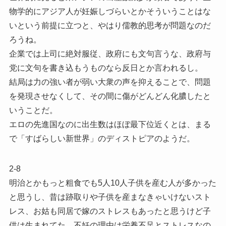
物学的にアジア人が妊娠しづらいとかそういうことはな
いという前提に立つと、やはり儒教的思考が問題なのだ
ろうね。
企業では上司に絶対服従、政府にも文句言うな、政府与
党に文句を書き込もうものなら反日とか言われるし。
結局は力の強い者が弱い大衆の声を抑えることで、問題
を発現させなくして、その間に傷がどんどん化膿したと
いうことだ。
エロの先進国なのに出生数はほぼ最下位近くとは、まる
で「すばらしい新世界」のディストピアのようだ。
2-8
明治とかもっと粗食でも5人10人子供を産む人が多かった
と思うし、昔は跡取りや子供を産まなきゃいけないスト
レス、お姑も同居で嫁のストレスもあったと思うけど子
供は生まれてた。不妊の理由は栄養不足とストレスなの