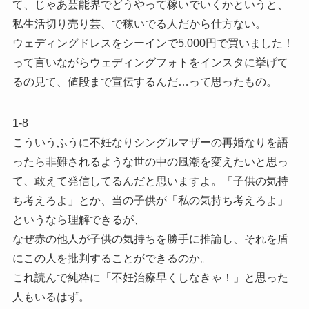
て、じゃあ芸能界でどうやって稼いでいくかというと、
私生活切り売り芸、で稼いでる人だから仕方ない。
ウェディングドレスをシーインで5,000円で買いました！
って言いながらウェディングフォトをインスタに挙げて
るの見て、値段まで宣伝するんだ…って思ったもの。
1-8
こういうふうに不妊なりシングルマザーの再婚なりを語
ったら非難されるような世の中の風潮を変えたいと思っ
て、敢えて発信してるんだと思いますよ。「子供の気持
ち考えろよ」とか、当の子供が「私の気持ち考えろよ」
というなら理解できるが、
なぜ赤の他人が子供の気持ちを勝手に推論し、それを盾
にこの人を批判することができるのか。
これ読んで純粋に「不妊治療早くしなきゃ！」と思った
人もいるはず。