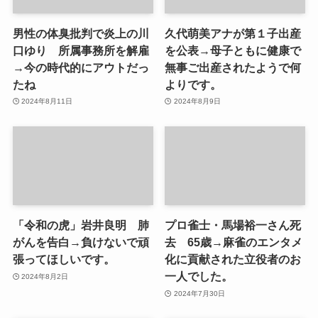
男性の体臭批判で炎上の川
久代萌美アナが第１子出産
口ゆり 所属事務所を解雇
を公表→母子ともに健康で
→今の時代的にアウトだっ
無事ご出産されたようで何
たね
よりです。
2024年8月11日
2024年8月9日
「令和の虎」岩井良明 肺
プロ雀士・馬場裕一さん死
がんを告白→負けないで頑
去 65歳→麻雀のエンタメ
張ってほしいです。
化に貢献された立役者のお
一人でした。
2024年8月2日
2024年7月30日