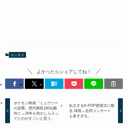
エンタメ
よかったらシェアしてね！
ポケモン映画『ミュウツー
乱立するK-POP授賞式に懸
の逆襲』歴代興収100位圏
念 韓国→合同コンサート
外に→26年も何かしら入っ
も多すぎる。
てたのがすごいと思う。