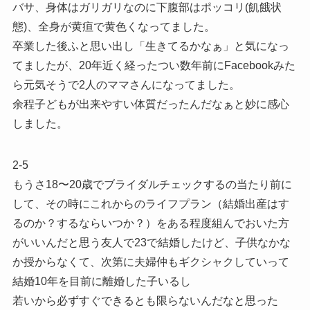
バサ、身体はガリガリなのに下腹部はポッコリ(飢餓状
態)、全身が黄疸で黄色くなってました。
卒業した後ふと思い出し「生きてるかなぁ」と気になっ
てましたが、20年近く経ったつい数年前にFacebookみた
ら元気そうで2人のママさんになってました。
余程子どもが出来やすい体質だったんだなぁと妙に感心
しました。
2-5
もうさ18〜20歳でブライダルチェックするの当たり前に
して、その時にこれからのライフプラン（結婚出産はす
るのか？するならいつか？）をある程度組んでおいた方
がいいんだと思う友人で23で結婚したけど、子供なかな
か授からなくて、次第に夫婦仲もギクシャクしていって
結婚10年を目前に離婚した子いるし
若いから必ずすぐできるとも限らないんだなと思った