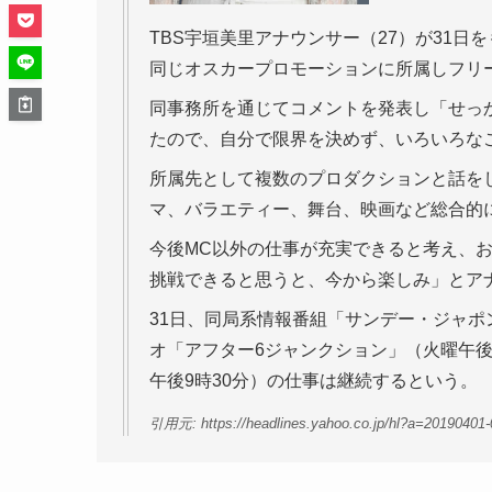
TBS宇垣美里アナウンサー（27）が31
同じオスカープロモーションに所属しフリ
同事務所を通じてコメントを発表し「せっ
たので、自分で限界を決めず、いろいろな
所属先として複数のプロダクションと話を
マ、バラエティー、舞台、映画など総合的
今後MC以外の仕事が充実できると考え、
挑戦できると思うと、今から楽しみ」とア
31日、同局系情報番組「サンデー・ジャポ
オ「アフター6ジャンクション」（火曜午後6
午後9時30分）の仕事は継続するという。
引用元: https://headlines.yahoo.co.jp/hl?a=20190401-