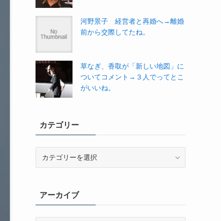
河野景子 経営者と再婚へ→離婚
前から交際してたね。
草なぎ、香取が「新しい地図」に
ついてコメント→３人でってとこ
がいいね。
カテゴリー
カ
テ
ゴ
リ
アーカイブ
ー