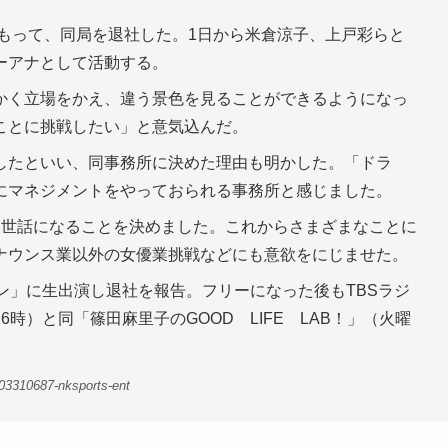
日をもって、同局を退社した。1日から米倉涼子、上戸彩らと
ーアナとして活動する。
かく立場をかえ、違う景色を見ることができるようになっ
ことに挑戦したい」と意気込んだ。
したといい、同事務所に決めた理由も明かした。「ドラ
にマネジメントをやっておられる事務所と感じました。
お世話になることを決めました。これからさまざまなことに
ナウンス業以外の女優業挑戦などにも意欲をにじませた。
ン」に生出演し退社を報告。フリーになった後もTBSラジ
時）と同「篠田麻里子のGOOD LIFE LAB！」（火曜
03310687-nksports-ent