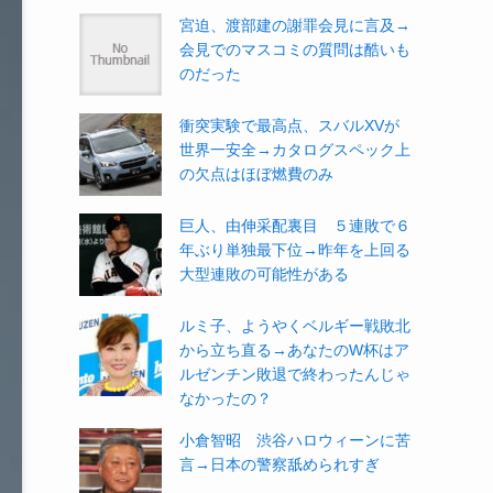
宮迫、渡部建の謝罪会見に言及→
会見でのマスコミの質問は酷いも
のだった
衝突実験で最高点、スバルXVが
世界一安全→カタログスペック上
の欠点はほぼ燃費のみ
巨人、由伸采配裏目 ５連敗で６
年ぶり単独最下位→昨年を上回る
大型連敗の可能性がある
ルミ子、ようやくベルギー戦敗北
から立ち直る→あなたのW杯はア
ルゼンチン敗退で終わったんじゃ
なかったの？
小倉智昭 渋谷ハロウィーンに苦
言→日本の警察舐められすぎ