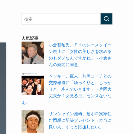
人気記事
小倉智昭氏、Ｆ１のレースクイー
ン廃止に「女性の美しさを求める
のもダメなんですかね」→小倉さ
んの疑問に同意。
ベッキー、巨人・片岡コーチとの
交際報道に「ゆっくりと、しっか
りと、歩んでいきます」→片岡大
丈夫か？女見る目、センスないな
ぁ。
サンシャイン池崎、超ボロ実家住
む両親に新築プレゼント→本当に
良い人。ずっと応援したい。