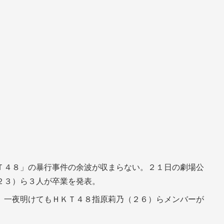
Ｔ４８」の暴行事件の余波が収まらない。２１日の劇場公
２３）ら３人が卒業を発表。
、一夜明けてもＨＫＴ４８指原莉乃（２６）らメンバーが