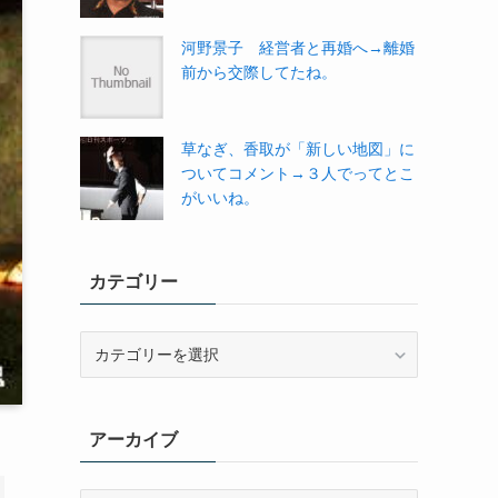
河野景子 経営者と再婚へ→離婚
前から交際してたね。
草なぎ、香取が「新しい地図」に
ついてコメント→３人でってとこ
がいいね。
カテゴリー
カ
テ
ゴ
リ
アーカイブ
ー