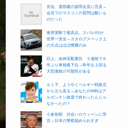
宮迫、渡部建の謝罪会見に言及→
会見でのマスコミの質問は酷いも
のだった
衝突実験で最高点、スバルXVが
世界一安全→カタログスペック上
の欠点はほぼ燃費のみ
巨人、由伸采配裏目 ５連敗で６
年ぶり単独最下位→昨年を上回る
大型連敗の可能性がある
ルミ子、ようやくベルギー戦敗北
から立ち直る→あなたのW杯はア
ルゼンチン敗退で終わったんじゃ
なかったの？
小倉智昭 渋谷ハロウィーンに苦
言→日本の警察舐められすぎ