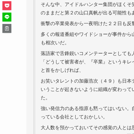
そんな中、アイドルハンター集団がほくそ笑
のままだと第２の山口真帆が出る可能性も
衝撃の卒業発表から一夜明けた２２日も反
多くの報道番組やワイドショーが事件から
も相次いだ。
落語家で舌鋒鋭いコメンテーターとしても
「どうして被害者が、『卒業』というキレ
と首をかしげれば、
お笑いタレントの加藤浩次（４９）も日本
いうことが起きないように組織が変わって
た。
強い発信力のある指原も黙ってはいない。
っている会社としておかしい。
大人数を預かっておいてその感覚の人とは