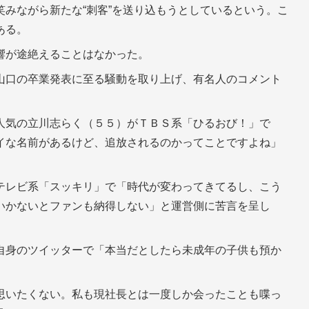
みながら新たな“刺客”を送り込もうとしているという。こ
ある。
響が途絶えることはなかった。
山口の卒業発表に至る騒動を取り上げ、有名人のコメント
人気の立川志らく（５５）がＴＢＳ系「ひるおび！」で
イな名前があるけど、追放されるのかってことですよね」
テレビ系「スッキリ」で「時代が変わってきてるし、こう
いかないとファンも納得しない」と運営側に苦言を呈し
自身のツイッターで「本当だとしたら未成年の子供も預か
思いたくない。私も現社長とは一度しか会ったことも喋っ