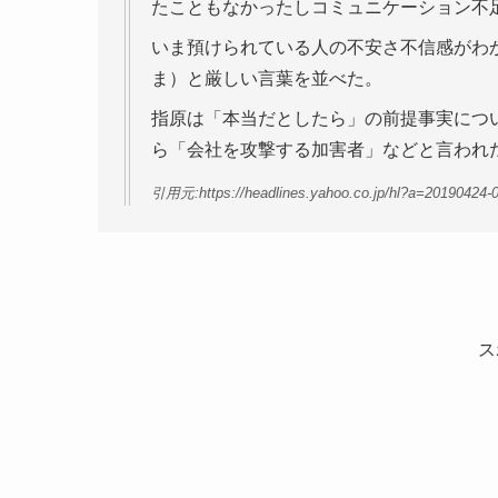
たこともなかったしコミュニケーション不
いま預けられている人の不安さ不信感がわ
ま）と厳しい言葉を並べた。
指原は「本当だとしたら」の前提事実につ
ら「会社を攻撃する加害者」などと言われ
引用元:https://headlines.yahoo.co.jp/hl?a=20190424-
ス